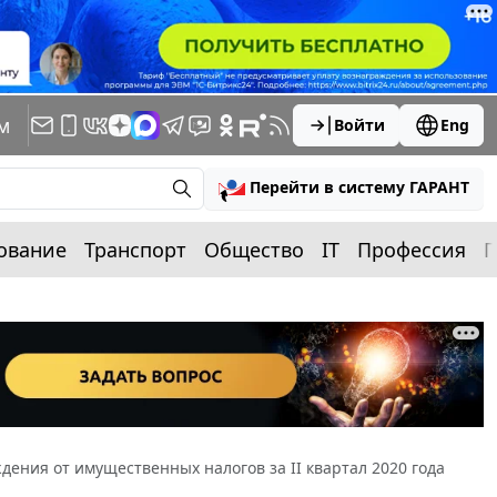
м
Войти
Eng
Перейти в систему ГАРАНТ
ование
Транспорт
Общество
IT
Профессия
П
ения от имущественных налогов за II квартал 2020 года