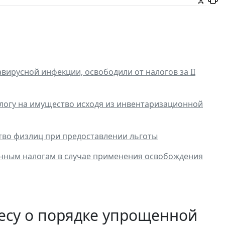
ирусной инфекции, освободили от налогов за II
логу на имущество исходя из инвентаризационной
тво физлиц при предоставлении льготы
енным налогам в случае применения освобождения
есу о порядке упрощенной