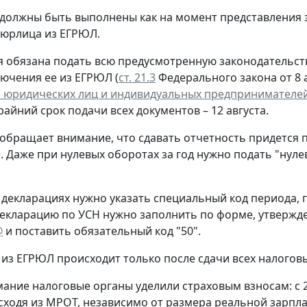
 должны быть выполнены как на момент представления 
 юрлица из ЕГРЮЛ.
 обязана подать всю предусмотренную законодательств
лючения ее из ЕГРЮЛ (
ст. 21.3
Федерального закона от 8 а
 юридических лиц и индивидуальных предпринимателе
крайний срок подачи всех документов – 12 августа.
обращает внимание, что сдавать отчетность придется 
. Даже при нулевых оборотах за год нужно подать "нул
 декларациях нужно указать специальный код периода
екларацию по УСН нужно заполнить по форме, утверж
@
и поставить обязательный код "50".
из ЕГРЮЛ происходит только после сдачи всех налогов
ание налоговые органы уделили страховым взносам: с 
сходя из МРОТ, независимо от размера реальной зарпла