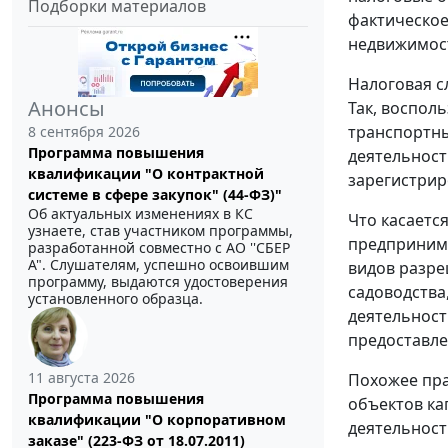
Подборки материалов
фактическое
недвижимост
Налоговая с
Анонсы
Так, воспол
транспортны
8 сентября 2026
Программа повышения
деятельност
квалификации "О контрактной
зарегистри
системе в сфере закупок" (44-ФЗ)"
Об актуальных изменениях в КС
Что касаетс
узнаете, став участником программы,
предпринима
разработанной совместно с АО ''СБЕР
А". Слушателям, успешно освоившим
видов разреше
программу, выдаются удостоверения
садоводства
установленного образца.
деятельност
предоставле
11 августа 2026
Похожее пра
Программа повышения
объектов ка
квалификации "О корпоративном
деятельност
заказе" (223-ФЗ от 18.07.2011)