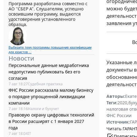
огородничес
Программа разработана совместно с
можно будет
АО ''СБЕР А". Слушателям, успешно
освоившим программу, выдаются
деятельност
удостоверения установленного
заявления 
образца.
В
Выберите тему программы повышения квалификации
для юристов ...
Новости
Указанные л
Персональные данные медработника
документы в
недопустимо публиковать без его
обоснованн
согласия
деятельности
7 авг 18:27
Судебная практика
ФНС России рассказала малому бизнесу
Авторы:
Екат
о порядке упрощенной ликвидации
Теги:
2020
,
бух
компании
налоговая отв
7 авг 18:16
Налоги и бухучет
Правовую охрану цифровых технологий
ФНС России
в России расширят с 1 января 2027
Источник:
ГАР
года
Читать ГАРАНТ
7 авг 18:04
IT
Подписать