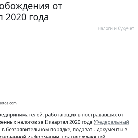
вобождения от
л 2020 года
Налоги и бухучет
photos.com
редпринимателей, работающих в пострадавших от
ных налогов за II квартал 2020 года (
Федеральный
я в беззаявительном порядке, подавать документы в
обоснованной информации, подтверждающей