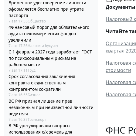
Временное удостоверение личности
Документы 
оформляется бесплатно при утрате
паспорта
Налоговый к
7 авг 17:55
Общество
Финансовый порог для обязательного
Читайте та
аудита некоммерческих фондов
увеличили
Организации
7 авг 17:36
Налоги и бухучет
квартал 2020
С 1 февраля 2027 года заработает ГОСТ
по психосоциальным рискам на
Налоговая с
рабочем месте
стоимости
7 авг 17:11
Труд
Срок согласования заключения
Налоговая с
контракта с единственным
контрагентом сократили
Налоговая с
7 авг 16:55
Бизнес
ВС РФ признал лишение прав
незаконным при неизвестной личности
водителя
7 авг 16:37
Транспорт
В РФ урегулировали вопросы
ФНС Ро
использования с/х земель для