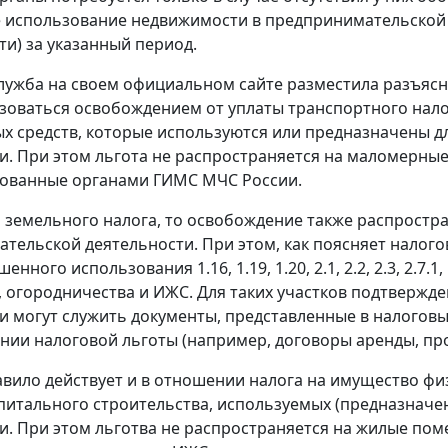
 использование недвижимости в предпринимательской 
и) за указанный период.
лужба на своем официальном сайте разместила разъяс
ьзоваться освобождением от уплаты транспортного нало
х средств, которые используются или предназначены 
и. При этом льгота не распространяется на маломерные
рованные органами ГИМС МЧС России.
я земельного налога, то освобождение также распростра
тельской деятельности. При этом, как поясняет налого
нного использования 1.16, 1.19, 1.20, 2.1, 2.2, 2.3, 2.7.1, 
, огородничества и ИЖС. Для таких участков подтверж
и могут служить документы, представленные в налоговы
нии налоговой льготы (например, договоры аренды, про
вило действует и в отношении налога на имущество фи
питального строительства, используемых (предназначе
и. При этом льготва не распространяется на жилые поме