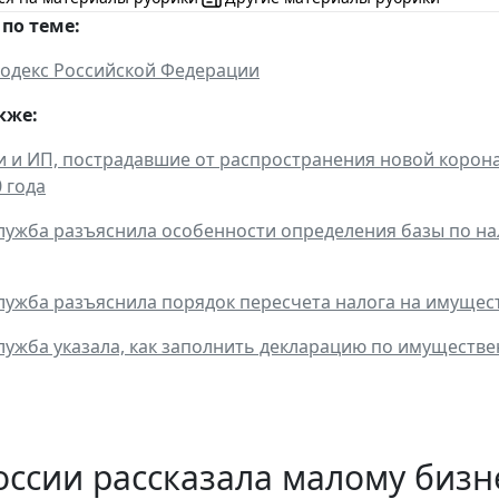
по теме:
одекс Российской Федерации
кже:
 и ИП, пострадавшие от распространения новой коронав
 года
лужба разъяснила особенности определения базы по на
лужба разъяснила порядок пересчета налога на имущес
лужба указала, как заполнить декларацию по имуществ
ссии рассказала малому бизн