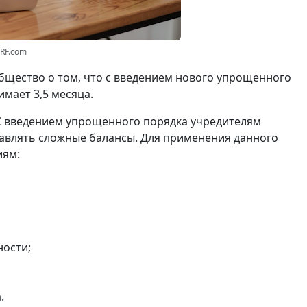
3RF.com
щество о том, что с введением нового упрощенного
мает 3,5 месяца.
С введением упрощенного порядка учредителям
авлять сложные балансы. Для применения данного
иям:
ности;
.