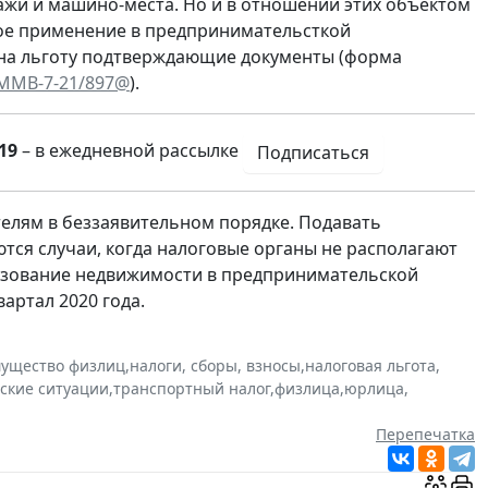
ажи и машино-места. Но и в отношении этих объектом
кое применение в предпринимательсткой
м на льготу подтверждающие документы (форма
 ММВ-7-21/897@
).
19
– в ежедневной рассылке
Подписаться
лям в беззаявительном порядке. Подавать
тся случаи, когда налоговые органы не располагают
зование недвижимости в предпринимательской
вартал 2020 года.
мущество физлиц
,
налоги, сборы, взносы
,
налоговая льгота
,
ские ситуации
,
транспортный налог
,
физлица
,
юрлица
,
Перепечатка