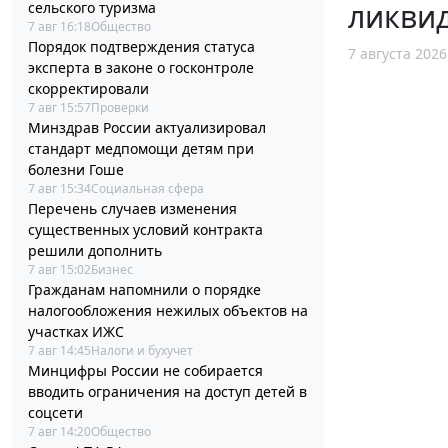
ликви
сельского туризма
7 авг 16:18
Общество
Порядок подтверждения статуса
7 августа 2026
эксперта в законе о госконтроле
скорректировали
7 авг 15:57
Проверки
Минздрав России актуализировал
стандарт медпомощи детям при
болезни Гоше
7 авг 15:34
Социальная сфера
Перечень случаев изменения
существенных условий контракта
решили дополнить
7 авг 15:02
Бизнес
Гражданам напомнили о порядке
налогообложения нежилых объектов на
участках ИЖС
7 авг 14:45
Налоги и бухучет
Минцифры России не собирается
вводить ограничения на доступ детей в
соцсети
7 авг 14:20
Общество