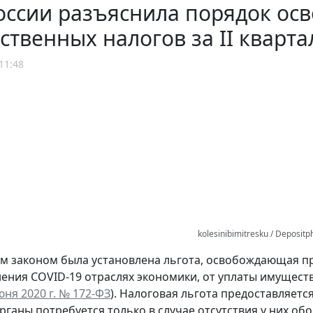
ссии разъяснила порядок ос
твенных налогов за II кварта
11:48
kolesinibimitresku / Deposit
 законом была установлена льгота, освобождающая п
ения COVID-19 отраслях экономики, от уплаты имуществен
юня 2020 г. № 172-ФЗ
). Налоговая льгота предоставляетс
рганы потребуется только в случае отсутствия у них 