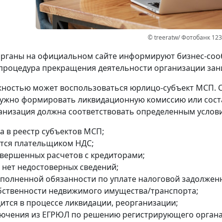
© treeratw/ Фотобанк 12
рганы на официальном сайте информируют бизнес-сооб
процедура прекращения деятельности организации зани
ностью может воспользоваться юрлицо-субъект МСП. 
ужно формировать ликвидационную комиссию или сост
анизация должна соответствовать определенным услов
а в реестр субъектов МСП;
ется плательщиком НДС;
авершенных расчетов с кредиторами;
 нет недостоверных сведений;
сполненной обязанности по уплате налоговой задолжен
обственности недвижимого имущества/транспорта;
дится в процессе ликвидации, реорганизации;
лючения из ЕГРЮЛ по решению регистрирующего органа