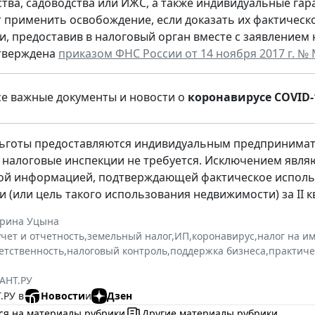
тва, садоводства или ИЖС, а также индивидуальные гар
 применить освобождение, если доказать их фактичес
и, предоставив в налоговый орган вместе с заявление
утверждена
приказом ФНС России от 14 ноября 2017 г. №
се важные документы и новости о
коронавирусе COVID-
ьготы предоставляются индивидуальным предпринимате
 налоговые инспекции не требуется. Исключением являю
ой информацией, подтверждающей фактическое исполь
 (или цель такого использования недвижимости) за II к
ерина Уцына
учет и отчетность
,
земельный налог
,
ИП
,
коронавирус
,
налог на и
етственность
,
налоговый контроль
,
поддержка бизнеса
,
практиче
АНТ.РУ
.РУ в
Новости
и
Дзен
ся на материалы рубрики
Другие материалы рубрики