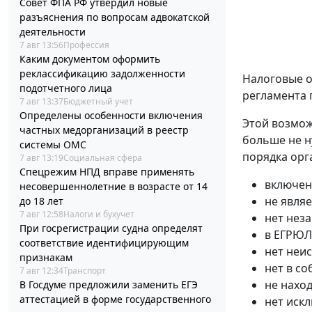
Совет ФПА РФ утвердил новые
разъяснения по вопросам адвокатской
деятельности
7 авг 13:56
Профессия
Каким документом оформить
реклассификацию задолженности
Налоговые о
подотчетного лица
регламента 
7 авг 13:37
Бюджетный учет
Определены особенности включения
Этой возмож
частных медорганизаций в реестр
больше не н
системы ОМС
порядка орг
7 авг 13:19
Социальная сфера
Спецрежим НПД вправе применять
включен
несовершеннолетние в возрасте от 14
не явля
до 18 лет
7 авг 12:58
Налоги и бухучет
нет нез
При госрегистрации судна определят
в ЕГРЮЛ
соответствие идентифицирующим
нет неи
признакам
нет в с
7 авг 12:34
Транспорт
не нахо
В Госдуме предложили заменить ЕГЭ
аттестацией в форме государственного
нет иск