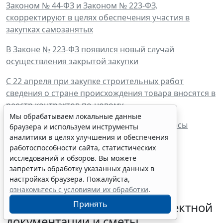
Законом № 44-ФЗ и Законом № 223-ФЗ,
скорректируют в целях обеспечения участия в
закупках самозанятых
В Законе № 223-ФЗ появился новый случай
осуществления закрытой закупки
С 22 апреля при закупке строительных работ
сведения о стране происхождения товара вносятся в
реестр контрактов по-новому
Мы обрабатываем локальные данные
Нерабочий апрель: ответы на новые вопросы
браузера и используем инструменты
кадровиков
аналитики в целях улучшения и обеспечения
работоспособности сайта, статистических
исследований и обзоров. Вы можете
запретить обработку указанных данных в
настройках браузера. Пожалуйста,
ознакомьтесь с условиями их обработки
.
Минстрой России разъяснил
Принять
порядок корректировки проектной
документации и сметы