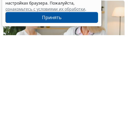
настройках браузера. Пожалуйста,
ознакомьтесь с условиями их обработки
.
Принять
© hryshchyshen / Фотобанк 123RF.com
Минздрав России утвердил новый "детский"
стандарт медпомощи при преждевременном
половом развитии взамен аналогичного от 2022
года, коды по МКБ-Х:
Е22.8
Другие состояния
гиперфункции гипофиза,
Е28.1
Избыток андрогенов,
Е29.0
Гиперфункция яичек,
Е30.1
Преждевременное
половое созревание,
Е30.8
Другие нарушения