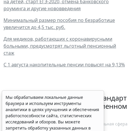
на детей, старт ЕГЭ-2020, отмена банковского
роуминга и другие нововведения
Минимальный размер пособия по безработице
увеличится до 4,5 тыс. руб.
Для медиков, работающих с коронавирусными
больными, предусмотрят льготный пенсионный
стаж
С 1 августа накопительные пенсии повысят на 9,13%
Минздрав России обновил стандарт
Мы обрабатываем локальные данные
браузера и используем инструменты
медпомощи при преждевременном
аналитики в целях улучшения и обеспечения
половом развитии
работоспособности сайта, статистических
исследований и обзоров. Вы можете
6 августа 2026 17:02
Социальная сфера
запретить обработку указанных данных в