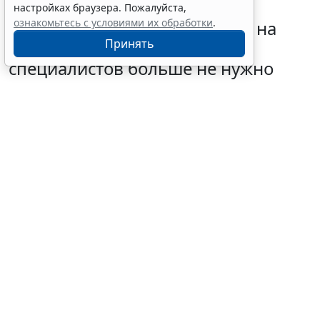
настройках браузера. Пожалуйста,
ознакомьтесь с условиями их обработки
.
Подавать "летнее" заявление на
Принять
отсрочку от армии для ИТ-
специалистов больше не нужно
5 августа 2026 13:21
IT
© deagreez / Фотобанк 123RF.com
В предыдущие годы сбор заявлений сотрудников IT-