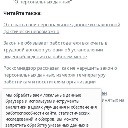
"
О персональных данных
"
Читайте также:
Отозвать свои персональные данные из налоговой
фактически невозможно
Закон не обязывает работодателя включать в
трудовой договор условия об установлении
видеонаблюдения на рабочем месте
Роскомнадзор рассказал, как не нарушить закон о
персональных данных, измеряя температуру
работникам и посетителям организации
В течение какого срока работодатель должен
Мы обрабатываем локальные данные
хранить документы с информацией о не принятых на
браузера и используем инструменты
работу соискателях?
аналитики в целях улучшения и обеспечения
работоспособности сайта, статистических
исследований и обзоров. Вы можете
запретить обработку указанных данных в