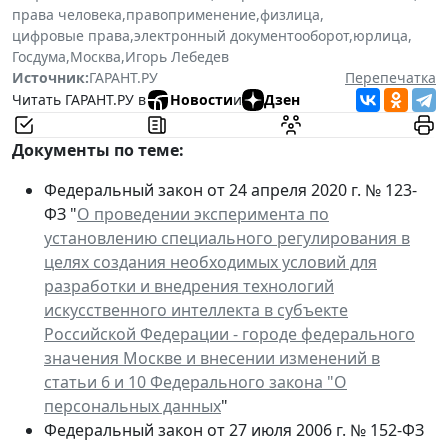
права человека
,
правоприменение
,
физлица
,
цифровые права
,
электронный документооборот
,
юрлица
,
Госдума
,
Москва
,
Игорь Лебедев
Источник:
ГАРАНТ.РУ
Перепечатка
Читать ГАРАНТ.РУ в
Новости
и
Дзен
Документы по теме:
Федеральный закон от 24 апреля 2020 г. № 123-
ФЗ "
О проведении эксперимента по
установлению специального регулирования в
целях создания необходимых условий для
разработки и внедрения технологий
искусственного интеллекта в субъекте
Российской Федерации - городе федерального
значения Москве и внесении изменений в
статьи 6 и 10 Федерального закона "О
персональных данных
"
Федеральный закон от 27 июля 2006 г. № 152-ФЗ