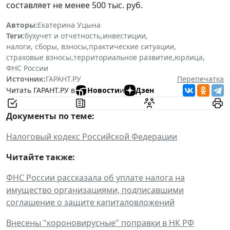
составляет не менее 500 тыс. руб.
Авторы:
Екатерина Уцына
Теги:
бухучет и отчетность
,
инвестиции
,
налоги, сборы, взносы
,
практические ситуации
,
страховые взносы
,
территориальное развитие
,
юрлица
,
ФНС России
Источник:
ГАРАНТ.РУ
Перепечатка
Читать ГАРАНТ.РУ в
Новости
и
Дзен
Документы по теме:
Налоговый кодекс Российской Федерации
Читайте также:
ФНС России рассказала об уплате налога на
имущество организациями, подписавшими
соглашение о защите капиталовложений
Внесены "короновирусные" поправки в НК РФ