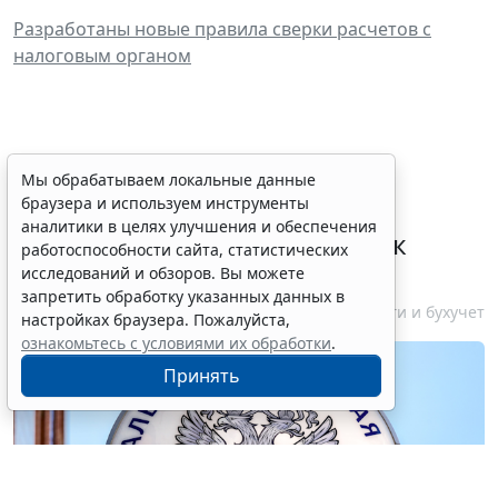
Разработаны новые правила сверки расчетов с
налоговым органом
ФНС России планирует
Мы обрабатываем локальные данные
браузера и используем инструменты
урегулировать
аналитики в целях улучшения и обеспечения
экстерриториальный порядок
работоспособности сайта, статистических
рассмотрения жалоб
исследований и обзоров. Вы можете
запретить обработку указанных данных в
6 августа 2026 15:15
Налоги и бухучет
настройках браузера. Пожалуйста,
ознакомьтесь с условиями их обработки
.
Принять