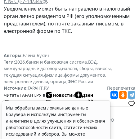
г. № СД-7-14/349@
.
Уведомление может быть направлено в налоговый
орган лично резидентом РФ (его уполномоченным
представителем), по почте заказным письмом, в
электронной форме по ТКС.
Авторы:
Елена Букач
Теги:
2026
,
банки и банковская система
,
ВЭД
,
международные договоры
,
налоги, сборы, взносы
,
текущая ситуация
,
физлица
,
формы документов
,
электронные деньги
,
юрлица
,
ФНС России
Источник:
ГАРАНТ.РУ
Перепечатка
Читать ГАРАНТ.РУ в
Новости
и
Дзен
Мы обрабатываем локальные данные
Документы по теме:
браузера и используем инструменты
Налоговый кодекс Российской Федерации
Федеральный закон от 10 декабря 2003 г. № 173 «
О
аналитики в целях улучшения и обеспечения
валютном регулировании и валютном контроле
»
работоспособности сайта, статистических
Читайте также:
исследований и обзоров. Вы можете