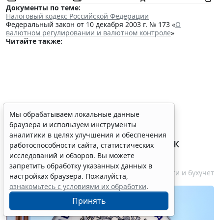
Документы по теме:
Налоговый кодекс Российской Федерации
Федеральный закон от 10 декабря 2003 г. № 173 «
О
валютном регулировании и валютном контроле
»
Читайте также:
ФНС России планирует
Мы обрабатываем локальные данные
браузера и используем инструменты
урегулировать
аналитики в целях улучшения и обеспечения
экстерриториальный порядок
работоспособности сайта, статистических
рассмотрения жалоб
исследований и обзоров. Вы можете
запретить обработку указанных данных в
6 августа 2026 15:15
Налоги и бухучет
настройках браузера. Пожалуйста,
ознакомьтесь с условиями их обработки
.
Принять