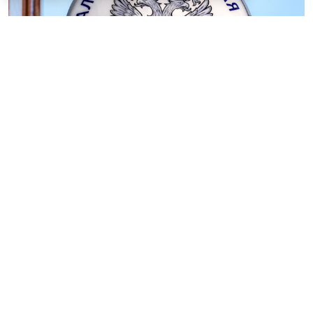
© blinow61 / Фотобанк 123RF.com
С 1 сентября 2026 года
Федеральным законом от 28
ноября 2025 № 425-ФЗ
вводится
экстерриториальный порядок рассмотрения жалоб
(новый
п. 1.1 ст. 140
НК РФ), т. е. жалобу сможет
рассматривать не только вышестоящий налоговый
орган, но и налоговый орган, уполномоченный ФНС
России (
Проект приказа ФНС России
).
На
портале
проектов НПА размещен проект приказа
ФНС России "Об утверждении порядка наделения