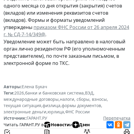
одного месяца со дня открытия (закрытия) счетов
(вкладов) или изменения реквизитов счетов
(вкладов). Формы и форматы уведомлений
утверждены
приказом ФНС России от 26 апреля 2024
г. № СД-7-14/349@
.
Уведомление может быть направлено в налоговый
орган лично резидентом РФ (его уполномоченным
представителем), по почте заказным письмом, в
электронной форме по ТКС.
Авторы:
Елена Букач
Теги:
2026
,
банки и банковская система
,
ВЭД
,
международные договоры
,
налоги, сборы, взносы
,
текущая ситуация
,
физлица
,
формы документов
,
электронные деньги
,
юрлица
,
ФНС России
Источник:
ГАРАНТ.РУ
Перепечатка
Читать ГАРАНТ.РУ в
Новости
и
Дзен