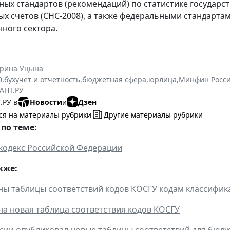
ых стандартов (рекомендаций) по статистике государст
х счетов (СНС-2008), а также федеральными стандартам
нного сектора.
ерина Уцына
0
,
бухучет и отчетность
,
бюджетная сфера
,
юрлица
,
Минфин Росс
АНТ.РУ
.РУ в
Новости
и
Дзен
ся на материалы рубрики
Другие материалы рубрики
по теме:
кодекс Российской Федерации
кже:
ы таблицы соответствий кодов КОСГУ кодам классифика
а новая таблица соответствия кодов КОСГУ