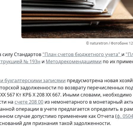
© naturetron / Фотобанк 1
в силу Стандартов
"План счетов бюджетного учета"
и
"Пл
трукцией № 193н
и
Методрекомендациями
по их приме
и бухгалтерскими записями
предусмотрена
новая
хозяй
иторской задолженности
по возврату
перечисленных под
 ХХ 567
Кт
КРБ Х 208 ХХ 667. Иными словами, необходим
сти на
счете 208 00
из немонетарного в монетарный акти
анной операции в учете предлагается определить в рам
анном случае допустимо применение как Отчета (
ф. 050
оснований для признания такой задолженности.