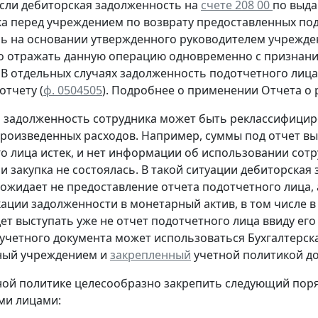
сли дебиторская задолженность на
счете 208 00
по выда
ка перед учреждением
по возврату
предоставленных под
сь
на основании утвержденного руководителем учрежден
о отражать данную операцию
одновременно
с признани
. В отдельных случаях задолженность подотчетного ли
 отчету
(
ф. 0504505
).
Подробнее о применении Отчета о р
м задолженность сотрудника может быть реклассифицир
произведенных расходов. Например, суммы под отчет вы
о лица истек, и нет информации об использовании сот
и закупка не состоялась. В такой ситуации дебиторская
ожидает не предоставление отчета подотчетного лица, а
ации задолженности в монетарный актив, в том числе в
дет выступать уже не отчет подотчетного лица ввиду его
учетного документа
может использоваться Бухгалтерска
ный учреждением и
закрепленный
учетной политикой до
тной политике целесообразно закрепить следующий пор
ми лицами: