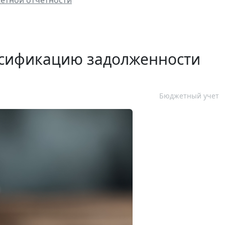
етной отчетности
ссификацию задолженности
Бюджетный учет