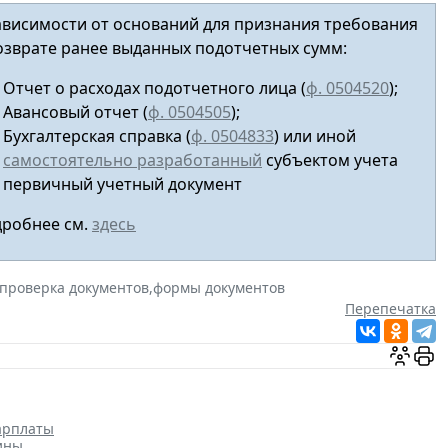
ависимости от оснований для признания требования
озврате ранее выданных подотчетных сумм:
Отчет о расходах подотчетного лица (
ф. 0504520
);
Авансовый отчет
(
ф. 0504505
);
Бухгалтерская справка (
ф. 0504833
) или иной
самостоятельно разработанный
субъектом учета
первичный учетный документ
робнее см.
здесь
проверка документов
,
формы документов
Перепечатка
арплаты
ины