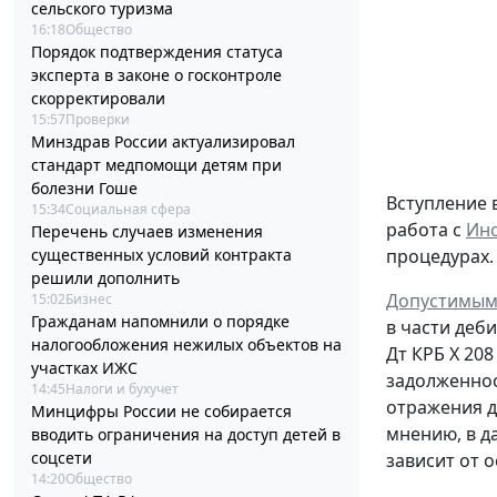
сельского туризма
16:18
Общество
Порядок подтверждения статуса
эксперта в законе о госконтроле
скорректировали
15:57
Проверки
Минздрав России актуализировал
стандарт медпомощи детям при
болезни Гоше
Вступление 
15:34
Социальная сфера
работа с
Инс
Перечень случаев изменения
существенных условий контракта
процедурах.
решили дополнить
Допустимым
15:02
Бизнес
Гражданам напомнили о порядке
в части деб
налогообложения нежилых объектов на
Дт
КРБ Х 208
участках ИЖС
задолженно
14:45
Налоги и бухучет
отражения д
Минцифры России не собирается
мнению, в д
вводить ограничения на доступ детей в
соцсети
зависит от 
14:20
Общество