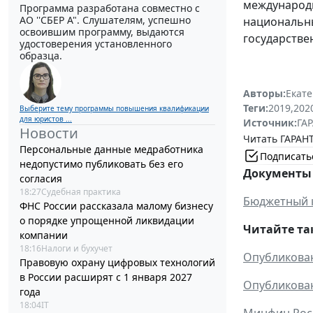
международн
Программа разработана совместно с
АО ''СБЕР А". Слушателям, успешно
национальны
освоившим программу, выдаются
государстве
удостоверения установленного
образца.
Авторы:
Екат
Теги:
2019
,
202
Выберите тему программы повышения квалификации
для юристов ...
Источник:
ГАР
Новости
Читать ГАРАНТ
Персональные данные медработника
Подписать
недопустимо публиковать без его
Документы 
согласия
18:27
Судебная практика
Бюджетный 
ФНС России рассказала малому бизнесу
о порядке упрощенной ликвидации
Читайте та
компании
18:16
Налоги и бухучет
Опубликован
Правовую охрану цифровых технологий
в России расширят с 1 января 2027
Опубликован
года
18:04
IT