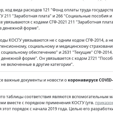
ер, код вида расходов 121 "Фонд оплаты труда государс
У 211 "Заработная плата" и 266 "Социальные пособия 
е увязываются с кодами СГФ-2021 211 "Заработная плат
в денежной форме".
оды КОСГУ увязываются не с одним кодом СГФ-2014, а не
пенсионному, социальному и медицинскому страхованию
 социальному обеспечению" и 2631 "Текущие" СГФ-2014
 денежной форме". Он увязывается с кодом 2721 "Посо
 не включенные в другие категории".
е важные документы и новости о
коронавирусе COVID-
то таблицы соответствия являются вспомогательным 
ми вместе с порядком применения КОСГУ (утв.
приказом
 этот порядок с начала 2019 года. Целью его разработ