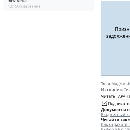
экзамена
12:15
Образование
Призна
задолженн
Теги:
бюджет
,
Источник:
Си
Читать ГАРАНТ
Подписать
Документы п
Бюджетный ко
Читайте такж
Как отразить
Выбор КБК дл