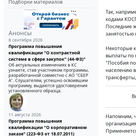
Подборки материалов
Так, наприм
кодами КОСГ
Последние ж
Анонсы
занятостью 
8 сентября 2026
Программа повышения
Некоторые к
квалификации "О контрактной
выплаты по 
системе в сфере закупок" (44-ФЗ)"
"Пособия по
Об актуальных изменениях в КС
населению в
узнаете, став участником программы,
разработанной совместно с АО ''СБЕР
трансферты,
А". Слушателям, успешно освоившим
программу, выдаются удостоверения
установленного образца.
Вс
11 августа 2026
Напомним, ч
Программа повышения
организация
квалификации "О корпоративном
Применяется
заказе" (223-ФЗ от 18.07.2011)