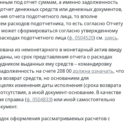
нным под отчет суммам, а именно задолженность
отчет денежных средств или денежных документов,
ия отчета подотчетного лица, то вполне
ем расходов подотчетника, то есть согласно
Отчету
ца может сформироваться согласно утвержденному
асходах подотчетного лица (
ф. 0504520
) см.
здесь
.
ована из немонетарного в монетарный актив ввиду
даны, но срок представления отчета о расходах
рудником выданных ему средств – командировку
 задолженность на счете 208 00
должна означать
, что
 возврат средств, но основанием для
 целях изменения даты исполнения (срока возврата
 отсутствия, а иной документ-основание. В качестве
я справка (
ф. 0504833
) или иной
самостоятельно
кумент.
ядок оформления рассматриваемых расчетов с