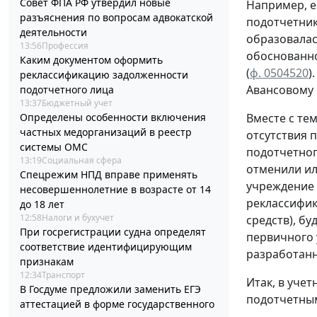
Совет ФПА РФ утвердил новые
Например, е
разъяснения по вопросам адвокатской
подотчетни
деятельности
образовала
13:56
Профессия
обоснованн
Каким документом оформить
(
ф. 0504520
)
реклассификацию задолженности
Авансовому
подотчетного лица
13:37
Бюджетный учет
Определены особенности включения
Вместе с те
частных медорганизаций в реестр
отсутствия 
системы ОМС
подотчетног
13:19
Социальная сфера
отменили ил
Спецрежим НПД вправе применять
учреждение 
несовершеннолетние в возрасте от 14
реклассифик
до 18 лет
12:58
Налоги и бухучет
средств), бу
При госрегистрации судна определят
первичного 
соответствие идентифицирующим
разработан
признакам
12:34
Транспорт
Итак, в уче
В Госдуме предложили заменить ЕГЭ
подотчетны
аттестацией в форме государственного