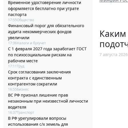
Минфин Росс
Временное удостоверение личности
оформляется бесплатно при утрате
паспорта
17:55
Общество
Финансовый порог для обязательного
Каким
аудита некоммерческих фондов
увеличили
подотч
17:36
Налоги и бухучет
С 1 февраля 2027 года заработает ГОСТ
7 августа 2026
по психосоциальным рискам на
рабочем месте
17:11
Труд
Срок согласования заключения
контракта с единственным
контрагентом сократили
16:55
Бизнес
ВС РФ признал лишение прав
незаконным при неизвестной личности
водителя
16:37
Транспорт
В РФ урегулировали вопросы
использования с/х земель для