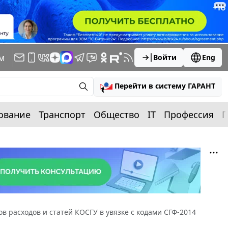
м
Войти
Eng
Перейти в систему ГАРАНТ
ование
Транспорт
Общество
IT
Профессия
П
в расходов и статей КОСГУ в увязке с кодами СГФ-2014