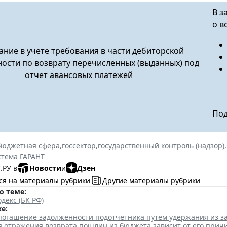
В з
о в
ние в учете требования в части дебиторской
ости по возврату перечисленных (выданных) под
отчет авансовых платежей
Под
бюджетная сфера
,
госсектор
,
государственный контроль (надзор)
,
стема ГАРАНТ
.РУ в
Новости
и
Дзен
ся на материалы рубрики
Другие материалы рубрики
о теме:
декс (БК РФ)
е:
 погашение задолженности подотчетника путем удержания из з
я отражения возврата пошлин из бюджета зависит от его прич