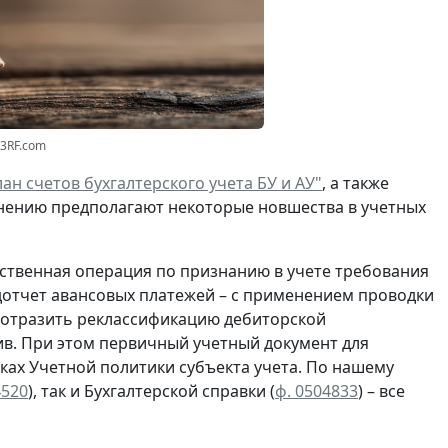
23RF.com
ан счетов бухгалтерского учета БУ и АУ"
, а также
нению предполагают некоторые новшества в учетных
ственная операция по
признанию
в учете
требования
отчет авансовых платежей – с применением проводки
о отразить реклассификацию дебиторской
в. При этом первичный учетный документ для
ках Учетной политики субъекта учета. По нашему
4520
), так и Бухгалтерской справки
(
ф. 0504833
) – все