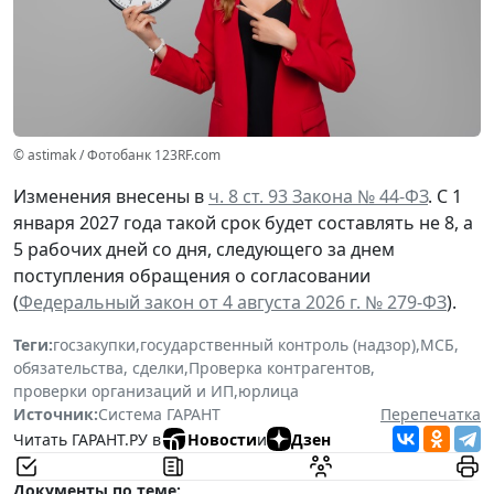
© astimak / Фотобанк 123RF.com
Изменения внесены в
ч. 8 ст. 93 Закона № 44-ФЗ
. С 1
января 2027 года такой срок будет составлять не 8, а
5 рабочих дней со дня, следующего за днем
поступления обращения о согласовании
(
Федеральный закон от 4 августа 2026 г. № 279-ФЗ
).
Теги:
госзакупки
,
государственный контроль (надзор)
,
МСБ
,
обязательства, сделки
,
Проверка контрагентов
,
проверки организаций и ИП
,
юрлица
Источник:
Система ГАРАНТ
Перепечатка
Читать ГАРАНТ.РУ в
Новости
и
Дзен
Документы по теме: