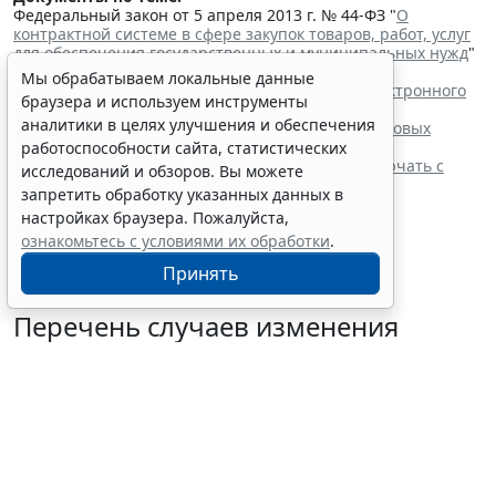
Федеральный закон от 5 апреля 2013 г. № 44-ФЗ "
О
контрактной системе в сфере закупок товаров, работ, услуг
для обеспечения государственных и муниципальных нужд
"
Читайте также:
Мы обрабатываем локальные данные
Процедуру заключения контракта по итогам электронного
браузера и используем инструменты
запроса котировок уточнят
аналитики в целях улучшения и обеспечения
ФАС России рассказала об особенностях внеплановых
проверок заказчиков по 44-ФЗ
работоспособности сайта, статистических
Контракты по однородным товарам можно заключать с
исследований и обзоров. Вы можете
одним и тем же едпоставщиком
запретить обработку указанных данных в
При оценке заявок нужно учитывать системы
настройках браузера. Пожалуйста,
налогообложения участников
ознакомьтесь с условиями их обработки
.
Принять
Перечень случаев изменения
существенных условий контракта
решили дополнить
7 августа 2026 15:02
Бизнес