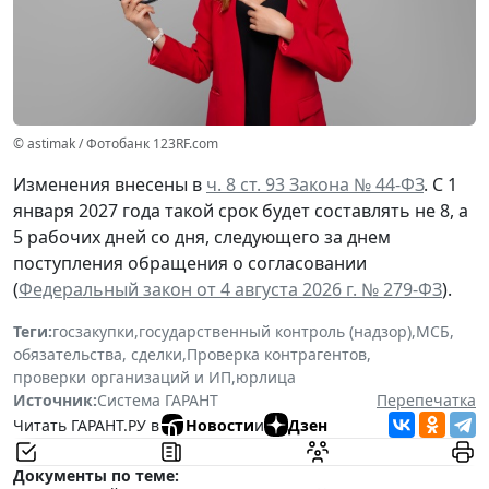
© astimak / Фотобанк 123RF.com
Изменения внесены в
ч. 8 ст. 93 Закона № 44-ФЗ
. С 1
января 2027 года такой срок будет составлять не 8, а
5 рабочих дней со дня, следующего за днем
поступления обращения о согласовании
(
Федеральный закон от 4 августа 2026 г. № 279-ФЗ
).
Теги:
госзакупки
,
государственный контроль (надзор)
,
МСБ
,
обязательства, сделки
,
Проверка контрагентов
,
проверки организаций и ИП
,
юрлица
Источник:
Система ГАРАНТ
Перепечатка
Читать ГАРАНТ.РУ в
Новости
и
Дзен
Документы по теме: