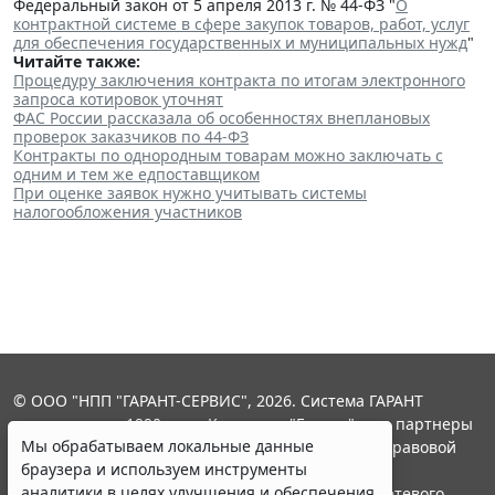
Федеральный закон от 5 апреля 2013 г. № 44-ФЗ "
О
контрактной системе в сфере закупок товаров, работ, услуг
для обеспечения государственных и муниципальных нужд
"
Читайте также:
Процедуру заключения контракта по итогам электронного
запроса котировок уточнят
ФАС России рассказала об особенностях внеплановых
проверок заказчиков по 44-ФЗ
Контракты по однородным товарам можно заключать с
одним и тем же едпоставщиком
При оценке заявок нужно учитывать системы
налогообложения участников
© ООО "НПП "ГАРАНТ-СЕРВИС", 2026. Система ГАРАНТ
выпускается с 1990 года. Компания "Гарант" и ее партнеры
Мы обрабатываем локальные данные
являются участниками Российской ассоциации правовой
браузера и используем инструменты
информации ГАРАНТ.
аналитики в целях улучшения и обеспечения
Портал ГАРАНТ.РУ зарегистрирован в качестве сетевого