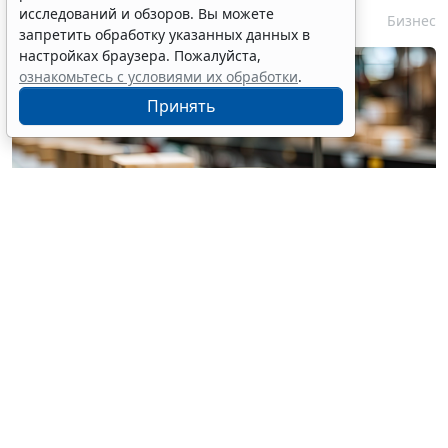
исследований и обзоров. Вы можете
6 августа 2026 15:39
Бизнес
запретить обработку указанных данных в
настройках браузера. Пожалуйста,
ознакомьтесь с условиями их обработки
.
Принять
© pannee99 / Фотобанк 123RF.com
Установлен единый порядок приостановки (запрета)
реализации опасной продукции с использованием
госинформсистемы мониторинга за оборотом
товаров (
Федеральный закон от 4 августа 2026 г. №
331-ФЗ
).