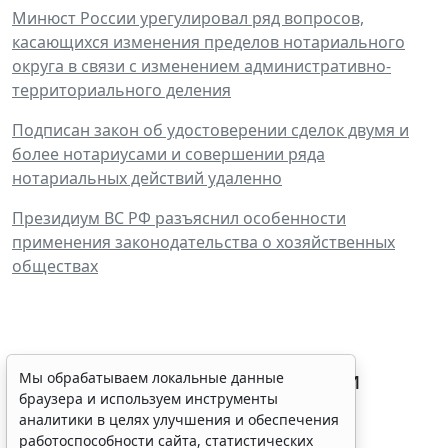
Минюст России урегулировал ряд вопросов,
касающихся изменения пределов нотариального
округа в связи с изменением административно-
территориального деления
Подписан закон об удостоверении сделок двумя и
более нотариусами и совершении ряда
нотариальных действий удаленно
Президиум ВС РФ разъяснил особенности
применения законодательства о хозяйственных
обществах
Процедуру приостановки или
Мы обрабатываем локальные данные
браузера и используем инструменты
запрета реализации опасной
аналитики в целях улучшения и обеспечения
продукции оптимизируют
работоспособности сайта, статистических