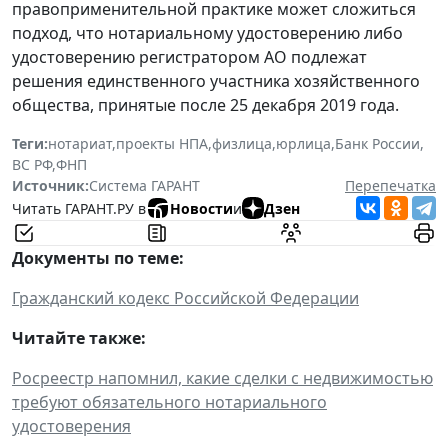
правоприменительной практике может сложиться
подход, что нотариальному удостоверению либо
удостоверению регистратором АО подлежат
решения единственного участника хозяйственного
общества, принятые после 25 декабря 2019 года.
Теги:
нотариат
,
проекты НПА
,
физлица
,
юрлица
,
Банк России
,
ВС РФ
,
ФНП
Источник:
Система ГАРАНТ
Перепечатка
Читать ГАРАНТ.РУ в
Новости
и
Дзен
Документы по теме:
Гражданский кодекс Российской Федерации
Читайте также:
Росреестр напомнил, какие сделки с недвижимостью
требуют обязательного нотариального
удостоверения