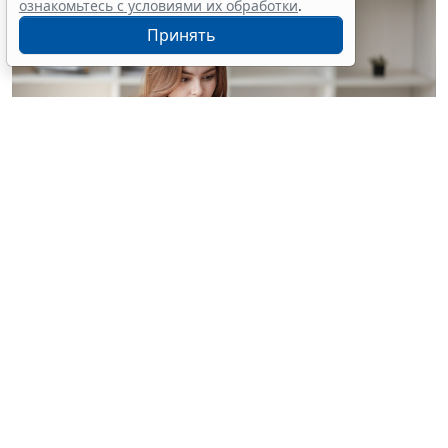
ознакомьтесь с условиями их обработки
.
Принять
© treeratw/ Фотобанк 123RF.com
Налоговые органы на официальном сайте
информируют бизнес-сообщество о том, что с
введением нового упрощенного регламента
процедура прекращения деятельности организации
занимает 3,5 месяца.