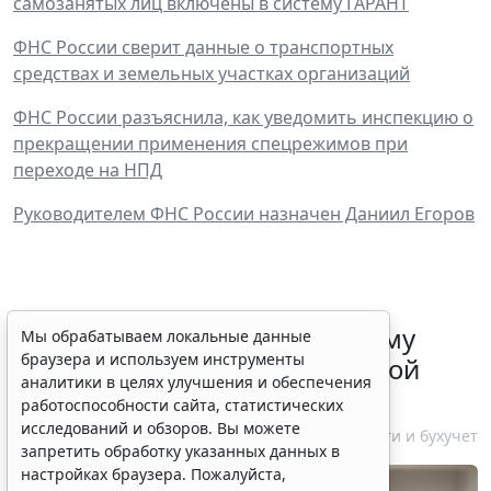
самозанятых лиц включены в систему ГАРАНТ
ФНС России сверит данные о транспортных
средствах и земельных участках организаций
ФНС России разъяснила, как уведомить инспекцию о
прекращении применения спецрежимов при
переходе на НПД
Руководителем ФНС России назначен Даниил Егоров
ФНС России рассказала малому
Мы обрабатываем локальные данные
браузера и используем инструменты
бизнесу о порядке упрощенной
аналитики в целях улучшения и обеспечения
ликвидации компании
работоспособности сайта, статистических
исследований и обзоров. Вы можете
7 августа 2026 18:16
Налоги и бухучет
запретить обработку указанных данных в
настройках браузера. Пожалуйста,