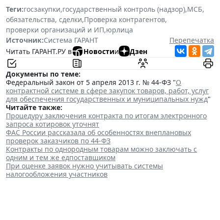
Теги:
госзакупки
,
государственный контроль (надзор)
,
МСБ
,
обязательства, сделки
,
Проверка контрагентов
,
проверки организаций и ИП
,
юрлица
Источник:
Система ГАРАНТ
Перепечатка
Читать ГАРАНТ.РУ в
Новости
и
Дзен
Документы по теме:
Федеральный закон от 5 апреля 2013 г. № 44-ФЗ "
О
контрактной системе в сфере закупок товаров, работ, услуг
для обеспечения государственных и муниципальных нужд
"
Читайте также:
Процедуру заключения контракта по итогам электронного
запроса котировок уточнят
ФАС России рассказала об особенностях внеплановых
проверок заказчиков по 44-ФЗ
Контракты по однородным товарам можно заключать с
одним и тем же едпоставщиком
При оценке заявок нужно учитывать системы
налогообложения участников