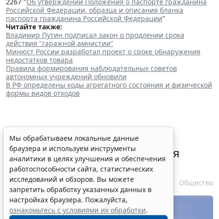
2267 "
Об утверждении Положения о паспорте гражданина
Российской Федерации, образца и описания бланка
паспорта гражданина Российской Федерации
"
Читайте также:
Владимир Путин подписал закон о продлении срока
действия "гаражной амнистии"
Минюст России разработал проект о сроке обнаружения
недостатков товара
Правила формирования наблюдательных советов
автономных учреждений обновили
В РФ определены коды агрегатного состояния и физической
формы видов отходов
В РФ урегулировали вопросы
Мы обрабатываем локальные данные
браузера и используем инструменты
использования с/х земель для
аналитики в целях улучшения и обеспечения
сельского туризма
работоспособности сайта, статистических
исследований и обзоров. Вы можете
7 августа 2026 16:18
Общество
запретить обработку указанных данных в
настройках браузера. Пожалуйста,
ознакомьтесь с условиями их обработки
.