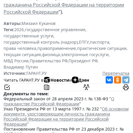
гражданина Российской Федерации на территории
Российской Федерации
").
Авторы:
Михаил Куканов
Теги:
2026
,
государственное управление
,
государственные услуги
,
государственный контроль (надзор)
,
ЕПГУ
,
паспорта
,
права человека
,
правоприменение
,
практические ситуации
,
текущая ситуация
,
физлица
,
электронные госуслуги
,
МВД России
,
Правительство РФ
,
Президент РФ
,
Владимир Путин
Источник:
ГАРАНТ.РУ
Перепечатка
Читать ГАРАНТ.РУ в
Новости
и
Дзен
Документы по теме:
Федеральный закон от 28 апреля 2023 г. № 138-ФЗ "
О
гражданстве Российской Федерации
"
Указ Президента РФ от 13 марта 1997 г. № 232 "
Об основном
документе, удостоверяющем личность гражданина
Российской Федерации на территории Российской
Федерации
"
Постановление Правительства РФ от 23 декабря 2023 г. №