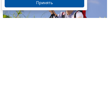
Принять
© buccaneer / Фотобанк 123RF.com
Перевод участка из земель с/х назначения, не
относящихся к землям с/х угодий, в земли особо
охраняемых территорий и объектов (земли
рекреационного назначения) для строительства
объектов сельского туризма разрешен на основании
документации по планировке территории без
принятия акта о переводе такого участка из одной
категории в другую (
Федеральный закон от 4 августа
2026 г. № 320-ФЗ
).