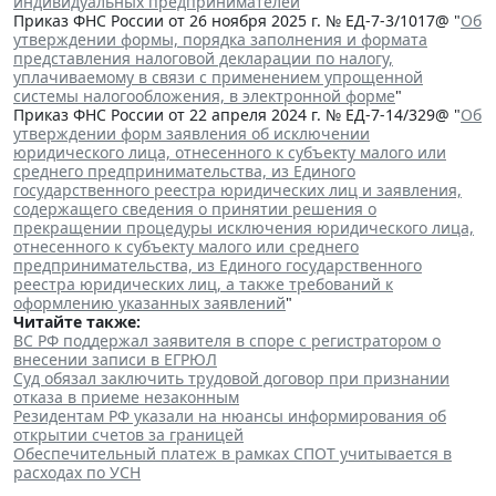
индивидуальных предпринимателей
"
Приказ ФНС России от 26 ноября 2025 г. № ЕД-7-3/1017@ "
Об
утверждении формы, порядка заполнения и формата
представления налоговой декларации по налогу,
уплачиваемому в связи с применением упрощенной
системы налогообложения, в электронной форме
"
Приказ ФНС России от 22 апреля 2024 г. № ЕД-7-14/329@ "
Об
утверждении форм заявления об исключении
юридического лица, отнесенного к субъекту малого или
среднего предпринимательства, из Единого
государственного реестра юридических лиц и заявления,
содержащего сведения о принятии решения о
прекращении процедуры исключения юридического лица,
отнесенного к субъекту малого или среднего
предпринимательства, из Единого государственного
реестра юридических лиц, а также требований к
оформлению указанных заявлений
"
Читайте также:
ВС РФ поддержал заявителя в споре с регистратором о
внесении записи в ЕГРЮЛ
Суд обязал заключить трудовой договор при признании
отказа в приеме незаконным
Резидентам РФ указали на нюансы информирования об
открытии счетов за границей
Обеспечительный платеж в рамках СПОТ учитывается в
расходах по УСН