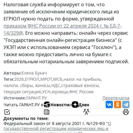
Налоговая служба информирует о том, что
заявление об исключении юридического лица из
ЕГРЮЛ нужно подать по форме, утвержденной
приказом ФНС России от 22 апреля 2024 г. № ЕД-7-
14/329@
. Его можно направить: онлайн через сервис
"Государственная онлайн-регистрация бизнеса" (с
УКЭП или с использованием сервиса "Госключ"), а
также можно предоставить лично на бумаге с
обязательным нотариальным заверением подписей.
Авторы:
Елена Букач
Теги:
2026
,
ЕГРЮЛ
,
МРОТ
,
МСБ
,
налог на прибыль
,
налоги, сборы, взносы
,
НДС
,
страховые взносы
,
текущая ситуация
,
УСН
,
юрлица
,
ФНС России
Источник:
ГАРАНТ.РУ
Перепечатка
Читать ГАРАНТ.РУ в
Новости
и
Дзен
Документы по теме:
Федеральный закон от 8 августа 2001 г. №129-ФЗ "
О
государственной регистрации юридических лиц и