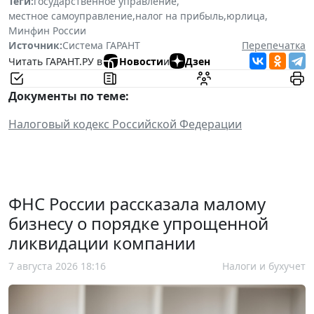
Теги:
государственное управление
,
местное самоуправление
,
налог на прибыль
,
юрлица
,
Минфин России
Источник:
Система ГАРАНТ
Перепечатка
Читать ГАРАНТ.РУ в
Новости
и
Дзен
Документы по теме:
Налоговый кодекс Российской Федерации
ФНС России рассказала малому
бизнесу о порядке упрощенной
ликвидации компании
7 августа 2026 18:16
Налоги и бухучет