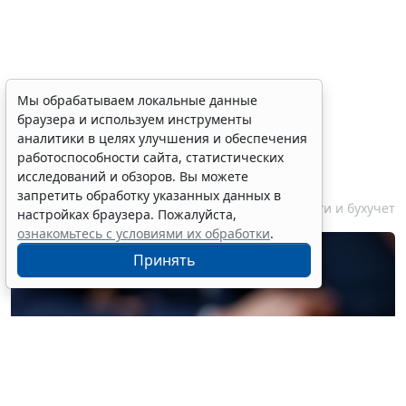
Финансовый порог для
Мы обрабатываем локальные данные
браузера и используем инструменты
обязательного аудита
аналитики в целях улучшения и обеспечения
некоммерческих фондов
работоспособности сайта, статистических
увеличили
исследований и обзоров. Вы можете
запретить обработку указанных данных в
7 августа 2026 17:36
Налоги и бухучет
настройках браузера. Пожалуйста,
ознакомьтесь с условиями их обработки
.
Принять