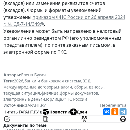
(вкладов) или изменения реквизитов счетов
(вкладов). Формы и форматы уведомлений
утверждены
приказом ФНС России от 26 апреля 2024
г. № СД-7-14/349@
.
Уведомление может быть направлено в налоговый
орган лично резидентом РФ (его уполномоченным
представителем), по почте заказным письмом, в
электронной форме по ТКС.
Авторы:
Елена Букач
Теги:
2026
,
банки и банковская система
,
ВЭД
,
международные договоры
,
налоги, сборы, взносы
,
текущая ситуация
,
физлица
,
формы документов
,
электронные деньги
,
юрлица
,
ФНС России
Источник:
ГАРАНТ.РУ
Перепечатка
Читать ГАРАНТ.РУ в
Новости
и
Дзен
Документы по теме: