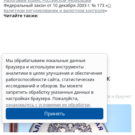
Налоговый кодекс Российской Федерации
Федеральный закон от 10 декабря 2003 г. № 173 «
О
валютном регулировании и валютном контроле
»
Читайте также:
ФНС России планирует
Мы обрабатываем локальные данные
браузера и используем инструменты
урегулировать
аналитики в целях улучшения и обеспечения
экстерриториальный порядок
работоспособности сайта, статистических
рассмотрения жалоб
исследований и обзоров. Вы можете
запретить обработку указанных данных в
6 августа 2026 15:15
Налоги и бухучет
настройках браузера. Пожалуйста,
ознакомьтесь с условиями их обработки
.
Принять