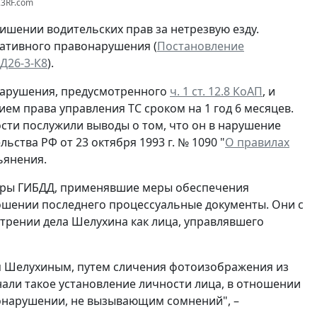
23RF.com
ишении водительских прав за нетрезвую езду.
ративного правонарушения (
Постановление
Д26-3-К8
).
нарушения, предусмотренного
ч. 1 ст. 12.8 КоАП
, и
ием права управления ТС сроком на 1 год 6 месяцев.
сти послужили выводы о том, что он в нарушение
ства РФ от 23 октября 1993 г. № 1090 "
О правилах
ьянения.
оры ГИБДД, применявшие меры обеспечения
ошении последнего процессуальные документы. Они с
трении дела Шелухина как лица, управлявшего
ся Шелухиным, путем сличения фотоизображения из
али такое установление личности лица, в отношении
вонарушении, не вызывающим сомнений", –