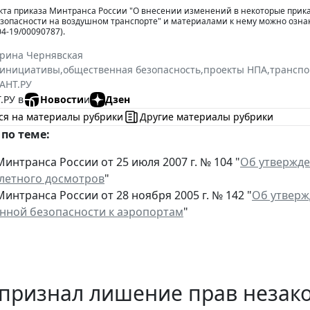
кта приказа Минтранса России "О внесении изменений в некоторые прик
зопасности на воздушном транспорте" и материалами к нему можно озна
04-19/00090787).
ерина Чернявская
инициативы
,
общественная безопасность
,
проекты НПА
,
транспо
АНТ.РУ
.РУ в
Новости
и
Дзен
ся на материалы рубрики
Другие материалы рубрики
по теме:
интранса России от 25 июля 2007 г. № 104 "
Об утвержде
летного досмотров
"
интранса России от 28 ноября 2005 г. № 142 "
Об утверж
нной безопасности к аэропортам
"
 признал лишение прав незак