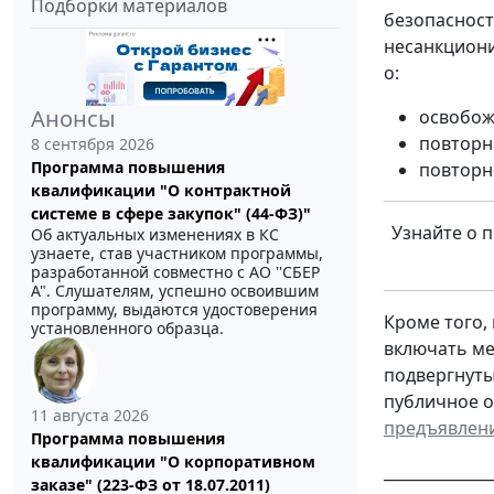
Подборки материалов
безопасност
несанкциони
о:
Анонсы
освобож
повторн
8 сентября 2026
Программа повышения
повторн
квалификации "О контрактной
системе в сфере закупок" (44-ФЗ)"
Узнайте о 
Об актуальных изменениях в КС
узнаете, став участником программы,
разработанной совместно с АО ''СБЕР
А". Слушателям, успешно освоившим
программу, выдаются удостоверения
Кроме того,
установленного образца.
включать ме
подвергнуты
публичное о
11 августа 2026
предъявлени
Программа повышения
квалификации "О корпоративном
______________
заказе" (223-ФЗ от 18.07.2011)