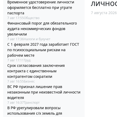
личнос
Временное удостоверение личности
оформляется бесплатно при утрате
7 августа 2026
паспорта
7 авг 17:55
Общество
Финансовый порог для обязательного
аудита некоммерческих фондов
увеличили
7 авг 17:36
Налоги и бухучет
С 1 февраля 2027 года заработает ГОСТ
по психосоциальным рискам на
рабочем месте
7 авг 17:11
Труд
Срок согласования заключения
контракта с единственным
контрагентом сократили
7 авг 16:55
Бизнес
ВС РФ признал лишение прав
незаконным при неизвестной личности
водителя
7 авг 16:37
Транспорт
В РФ урегулировали вопросы
использования с/х земель для