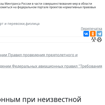
азы Минтранса России в части совершенствования мер в области
комиться на федеральном портале проектов нормативных правовых
рт и перевозки
,
физлица
Перепечатка
нии Правил проведения предполетного и
дении Федеральных авиационных правил "Требования
онным при неизвестной