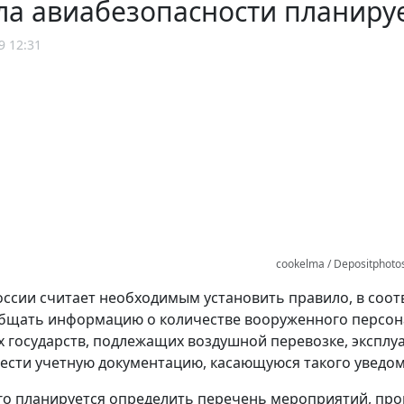
а авиабезопасности планируе
9 12:31
cookelma / Depositphoto
ссии считает необходимым установить правило, в соот
бщать информацию о количестве вооруженного персона
 государств, подлежащих воздушной перевозке, эксплуат
вести учетную документацию, касающуюся такого уведо
о планируется определить перечень мероприятий, пр