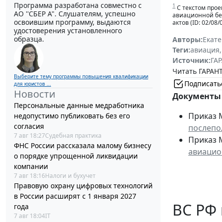
Программа разработана совместно с
1
С текстом прое
АО ''СБЕР А". Слушателям, успешно
авиационной бе
освоившим программу, выдаются
актов (ID: 02/08/
удостоверения установленного
образца.
Авторы:
Екат
Теги:
авиация
,
Источник:
ГАР
Читать ГАРАНТ
Выберите тему программы повышения квалификации
Подписать
для юристов ...
Новости
Документы 
Персональные данные медработника
Приказ М
недопустимо публиковать без его
согласия
послепо
7 авг 18:27
Судебная практика
Приказ М
ФНС России рассказала малому бизнесу
авиацио
о порядке упрощенной ликвидации
компании
7 авг 18:16
Налоги и бухучет
Правовую охрану цифровых технологий
в России расширят с 1 января 2027
ВС РФ
года
7 авг 18:04
IT