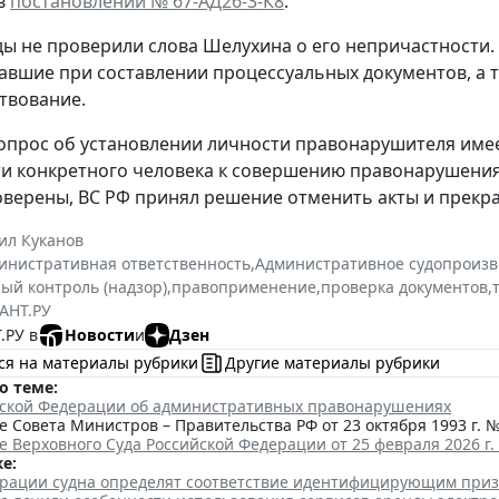
в
постановлении № 67-АД26-3-К8
.
ды не проверили слова Шелухина о его непричастности.
авшие при составлении процессуальных документов, а 
твование.
опрос об установлении личности правонарушителя имее
и конкретного человека к совершению правонарушени
верены, ВС РФ принял решение отменить акты и прекра
ил Куканов
инистративная ответственность
,
Административное судопроизв
ый контроль (надзор)
,
правоприменение
,
проверка документов
,
АНТ.РУ
.РУ в
Новости
и
Дзен
ся на материалы рубрики
Другие материалы рубрики
о теме:
йской Федерации об административных правонарушениях
 Совета Министров – Правительства РФ от 23 октября 1993 г. №
 Верховного Суда Российской Федерации от 25 февраля 2026 г.
е:
трации судна определят соответствие идентифицирующим при