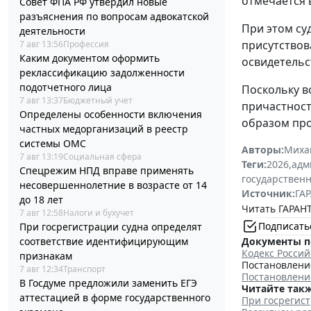
отмечается 
Совет ФПА РФ утвердил новые
разъяснения по вопросам адвокатской
При этом су
деятельности
присутствов
7 авг 13:56
Профессия
Каким документом оформить
освидетельс
реклассификацию задолженности
подотчетного лица
Поскольку в
7 авг 13:37
Бюджетный учет
причастност
Определены особенности включения
образом про
частных медорганизаций в реестр
системы ОМС
Авторы:
Миха
7 авг 13:19
Социальная сфера
Теги:
2026
,
адм
Спецрежим НПД вправе применять
государственн
несовершеннолетние в возрасте от 14
Источник:
ГАР
до 18 лет
Читать ГАРАНТ
7 авг 12:58
Налоги и бухучет
Подписать
При госрегистрации судна определят
соответствие идентифицирующим
Документы п
Кодекс Росси
признакам
Постановление
7 авг 12:34
Транспорт
Постановление
В Госдуме предложили заменить ЕГЭ
Читайте такж
аттестацией в форме государственного
При госрегис