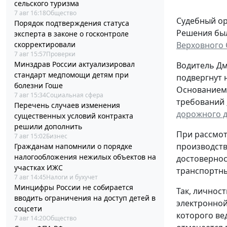
сельского туризма
7 авг 16:18
Общество
Судебный ор
Порядок подтверждения статуса
Решения был
эксперта в законе о госконтроле
скорректировали
Верховного 
7 авг 15:57
Проверки
Минздрав России актуализировал
Водитель Д
стандарт медпомощи детям при
подвергнут 
болезни Гоше
Основанием 
7 авг 15:34
Социальная сфера
требований
Перечень случаев изменения
дорожного 
существенных условий контракта
решили дополнить
При рассмо
7 авг 15:02
Бизнес
производств
Гражданам напомнили о порядке
налогообложения нежилых объектов на
достовернос
участках ИЖС
транспортны
7 авг 14:45
Налоги и бухучет
Минцифры России не собирается
Так, личнос
вводить ограничения на доступ детей в
электронной
соцсети
которого ве
7 авг 14:20
Общество