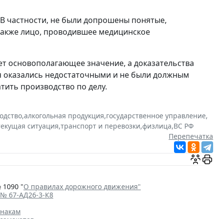
 В частности, не были допрошены понятые,
также лицо, проводившее медицинское
т основополагающее значение, а доказательства
я оказались недостаточными и не были должным
тить производство по делу.
одство
,
алкогольная продукция
,
государственное управление
,
текущая ситуация
,
транспорт и перевозки
,
физлица
,
ВС РФ
Перепечатка
 1090 "
О правилах дорожного движения"
 № 67-АД26-3-К8
знакам