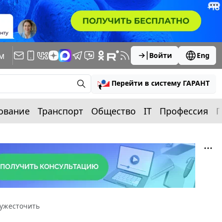
м
Войти
Eng
Перейти в систему ГАРАНТ
ование
Транспорт
Общество
IT
Профессия
П
 ужесточить