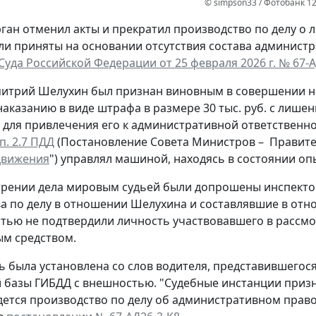
© simpson33 / Фотобанк 1
ган отменил акты и прекратил производство по делу о л
и приняты на основании отсутствия состава админист
Суда Российской Федерации от 25 февраля 2026 г. № 67-А
митрий Шелухин был признан виновным в совершении 
наказанию в виде штрафа в размере 30 тыс. руб. с лишен
для привлечения его к административной ответственно
п. 2.7 ПДД
(Постановление Совета Министров – Правитель
движения
") управлял машиной, находясь в состоянии оп
трении дела мировым судьей были допрошены инспект
а по делу в отношении Шелухина и составлявшие в отн
тью не подтвердили личность участвовавшего в рассмо
м средством.
ть была установлена со слов водителя, представившего
 базы ГИБДД с внешностью. "Судебные инстанции призн
дется производство по делу об административном пра