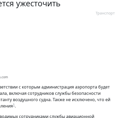
тся ужесточить
Транспорт
s.com
ветствии с которым администрация аэропорта будет
ла, включая сотрудников службы безопасности
анту воздушного судна. Также не исключено, что ей
1
мления
.
оводимых сотрудниками службы авиационной