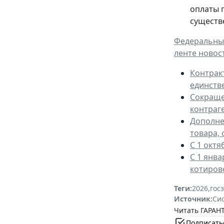
оплаты 
существ
Федеральным
ленте новос
Контрак
единств
Сокраще
контраг
Дополне
товара, 
С 1 окт
С 1 янв
котиров
Теги:
2026
,
гос
Источник:
Си
Читать ГАРАНТ
Подписать