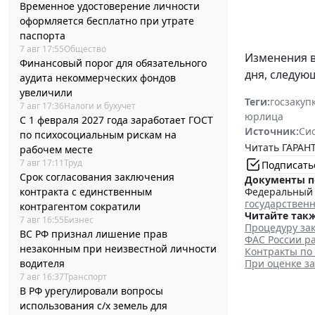
Временное удостоверение личности
оформляется бесплатно при утрате
паспорта
7 авг 17:55
Общество
Изменения 
Финансовый порог для обязательного
дня, следую
аудита некоммерческих фондов
увеличили
Теги:
госзакуп
7 авг 17:36
Налоги и бухучет
юрлица
С 1 февраля 2027 года заработает ГОСТ
Источник:
Си
по психосоциальным рискам на
Читать ГАРАНТ
рабочем месте
7 авг 17:11
Труд
Подписать
Срок согласования заключения
Документы п
контракта с единственным
Федеральный з
государствен
контрагентом сократили
Читайте такж
7 авг 16:55
Бизнес
Процедуру зак
ВС РФ признал лишение прав
ФАС России ра
незаконным при неизвестной личности
Контракты по
водителя
При оценке з
7 авг 16:37
Транспорт
В РФ урегулировали вопросы
использования с/х земель для