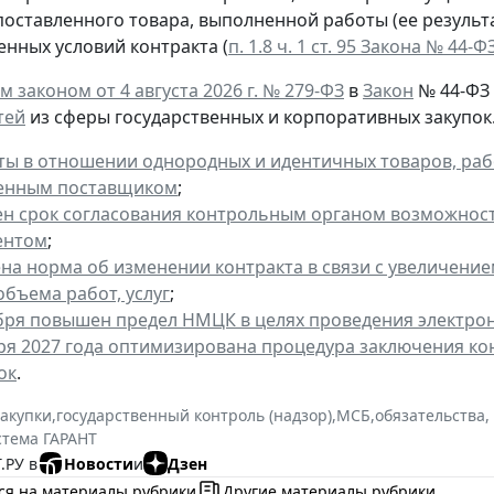
поставленного товара, выполненной работы (ее результа
енных условий контракта (
п. 1.8 ч. 1 ст. 95 Закона № 44-Ф
 законом от 4 августа 2026 г. № 279-ФЗ
в
Закон
№ 44-ФЗ
тей
из сферы государственных и корпоративных закупок. 
ты в отношении однородных и идентичных товаров, рабо
енным поставщиком
;
н срок согласования контрольным органом возможност
ентом
;
на норма об изменении контракта в связи с увеличени
объема работ, услуг
;
ября повышен предел НМЦК в целях проведения электро
аря 2027 года оптимизирована процедура заключения ко
ок
.
закупки
,
государственный контроль (надзор)
,
МСБ
,
обязательства,
стема ГАРАНТ
.РУ в
Новости
и
Дзен
ся на материалы рубрики
Другие материалы рубрики