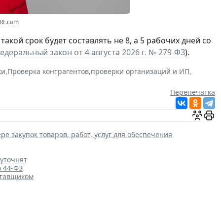
3RF.com
а такой срок будет составлять не 8, а 5 рабочих дней со
едеральный закон от 4 августа 2026 г. № 279-ФЗ
).
ки
,
Проверка контрагентов
,
проверки организаций и ИП
,
Перепечатка
ре закупок товаров, работ, услуг для обеспечения
 уточнят
о 44-ФЗ
ставщиком