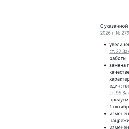
С указанной
2026 г. № 27
увеличе
ст. 22 З
работы, 
замена п
качеств
характе
единств
ст. 95 З
предусм
1 октябр
изменен
нацрежи
изменен