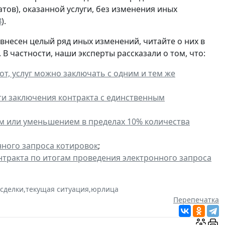
тов), оказанной услуги, без изменения иных
З
).
внесен
целый ряд иных изменений
, читайте о них в
В частности, наши эксперты рассказали о том, что:
т, услуг можно заключать с одним и тем же
и заключения контракта с единственным
ем или уменьшением в пределах 10% количества
нного запроса котировок
;
нтракта по итогам проведения электронного запроса
 сделки
,
текущая ситуация
,
юрлица
Перепечатка