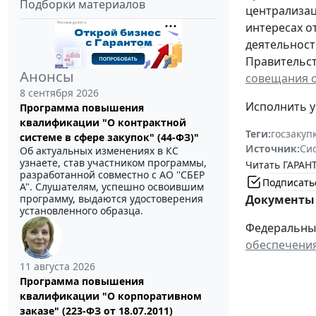
Подборки материалов
централизац
интересах о
деятельност
Правительст
Анонсы
совещания о
8 сентября 2026
Исполнить у
Программа повышения
квалификации "О контрактной
Теги:
госзакуп
системе в сфере закупок" (44-ФЗ)"
Источник:
Си
Об актуальных изменениях в КС
узнаете, став участником программы,
Читать ГАРАНТ
разработанной совместно с АО ''СБЕР
Подписать
А". Слушателям, успешно освоившим
программу, выдаются удостоверения
Документы 
установленного образца.
Федеральный 
обеспечения
11 августа 2026
Программа повышения
квалификации "О корпоративном
заказе" (223-ФЗ от 18.07.2011)