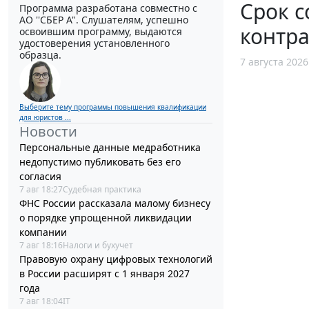
Срок с
Программа разработана совместно с
АО ''СБЕР А". Слушателям, успешно
контра
освоившим программу, выдаются
удостоверения установленного
образца.
7 августа 2026
Выберите тему программы повышения квалификации
для юристов ...
Новости
Персональные данные медработника
недопустимо публиковать без его
согласия
7 авг 18:27
Судебная практика
ФНС России рассказала малому бизнесу
о порядке упрощенной ликвидации
компании
7 авг 18:16
Налоги и бухучет
Правовую охрану цифровых технологий
в России расширят с 1 января 2027
года
7 авг 18:04
IT