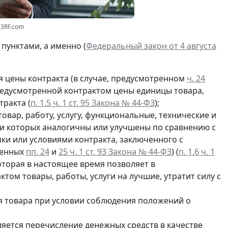
23RF.com
пунктами, а именно (
Федеральный закон от 4 августа
 цены контракта (в случае, предусмотренном
ч. 24
предусмотренной контрактом цены единицы товара,
тракта (
п. 1.5 ч. 1 ст. 95 Закона № 44-ФЗ
);
овар, работу, услугу, функциональные, технические и
ки которых аналогичны или улучшены по сравнению с
ки или условиями контракта, заключенного с
ленных
пп. 24
и
25 ч. 1 ст. 93 Закона № 44-ФЗ
) (
п. 1.6 ч. 1
которая в настоящее время позволяет в
ом товары, работы, услуги на лучшие, утратит силу с
 товара при условии соблюдения положений о
ляется перечисление денежных средств в качестве