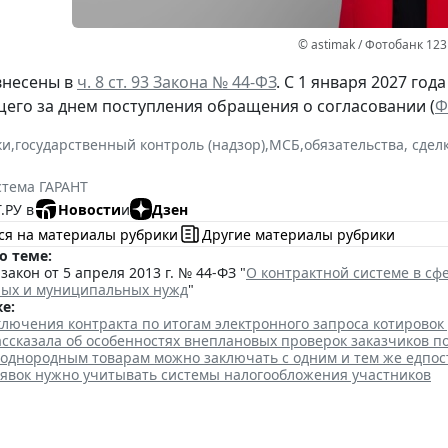
© astimak / Фотобанк 12
внесены в
ч. 8 ст. 93 Закона № 44-ФЗ
. С 1 января 2027 год
щего за днем поступления обращения о согласовании (
Ф
ки
,
государственный контроль (надзор)
,
МСБ
,
обязательства, сдел
стема ГАРАНТ
.РУ в
Новости
и
Дзен
ся на материалы рубрики
Другие материалы рубрики
о теме:
акон от 5 апреля 2013 г. № 44-ФЗ "
О контрактной системе в сфе
ных и муниципальных нужд
"
е:
лючения контракта по итогам электронного запроса котировок
ссказала об особенностях внеплановых проверок заказчиков п
 однородным товарам можно заключать с одним и тем же едпо
аявок нужно учитывать системы налогообложения участников