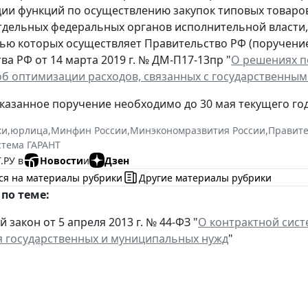
ии функций по осуществлению закупок типовых товаров,
тдельных федеральных органов исполнительной власти,
ью которых осуществляет Правительство РФ (поручени
ва РФ от 14 марта 2019 г. № ДМ-П17-13пр "
О решениях п
б оптимизации расходов, связанных с государственны
казанное поручение необходимо до 30 мая текущего год
ки
,
юрлица
,
Минфин России
,
Минэкономразвития России
,
Правите
стема ГАРАНТ
.РУ в
Новости
и
Дзен
ся на материалы рубрики
Другие материалы рубрики
по теме:
закон от 5 апреля 2013 г. № 44-ФЗ "
О контрактной систе
 государственных и муниципальных нужд
"