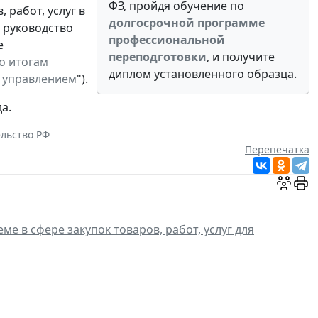
ФЗ, пройдя обучение по
 работ, услуг в
долгосрочной программе
 руководство
профессиональной
е
переподготовки
, и получите
о итогам
диплом установленного образца.
м управлением
").
а.
льство РФ
Перепечатка
ме в сфере закупок товаров, работ, услуг для