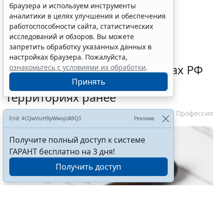
адвокатской деятельности и адвокатуре в
браузера и используем инструменты
Российской Федерации
"
аналитики в целях улучшения и обеспечения
работоспособности сайта, статистических
исследований и обзоров. Вы можете
запретить обработку указанных данных в
настройках браузера. Пожалуйста,
Нотариусам в новых субъектах РФ
ознакомьтесь с условиями их обработки
.
зачтут в стаж работу на этих
Принять
территориях ранее
5 августа 2026 10:51
Профессия
Erid: 4CQwVszH9pWwojUA9Q3
Реклама
Получите полный доступ к системе
ГАРАНТ бесплатно на 3 дня!
Получить доступ