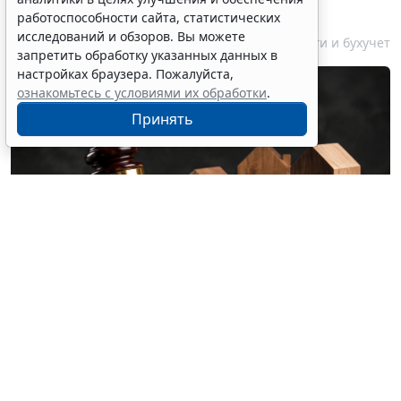
объектов на участках ИЖС
работоспособности сайта, статистических
исследований и обзоров. Вы можете
7 августа 2026 14:45
Налоги и бухучет
запретить обработку указанных данных в
настройках браузера. Пожалуйста,
ознакомьтесь с условиями их обработки
.
Принять
© olgaddemina / Фотобанк 123RF.com
На земельных участках для индивидуального
жилищного строительства разрешается возведение
как объектов жилого назначения (жилой дом), так и
объектов хозяйственного назначения