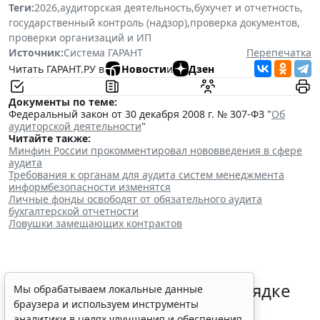
Теги:
2026
,
аудиторская деятельность
,
бухучет и отчетность
,
государственный контроль (надзор)
,
проверка документов
,
проверки организаций и ИП
Источник:
Система ГАРАНТ
Перепечатка
Читать ГАРАНТ.РУ в
Новости
и
Дзен
Документы по теме:
Федеральный закон от 30 декабря 2008 г. № 307-ФЗ "
Об
аудиторской деятельности
"
Читайте также:
Минфин России прокомментировал нововведения в сфере
аудита
Требования к органам для аудита систем менеджмента
информбезопасности изменятся
Личные фонды освободят от обязательного аудита
бухгалтерской отчетности
Ловушки замещающих контрактов
Гражданам напомнили о порядке
Мы обрабатываем локальные данные
браузера и используем инструменты
налогообложения нежилых
аналитики в целях улучшения и обеспечения