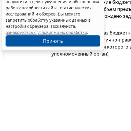
Предоставление субсидии на
госзадание бюджет
аналитики в целях улучшения и обеспечения
работоспособности сайта, статистических
автономному учреждению
, которому на объем пред
исследований и обзоров. Вы можете
образовательных сертификатов утверждено за
запретить обработку указанных данных в
настройках браузера. Пожалуйста,
Предоставление субсидии на
соцзаказ бюджетн
ознакомьтесь с условиями их обработки
.
автономному учреждению
иного публично-прав
Принять
образования
(отличного от того, от имени которого 
уполномоченный орган)
Предоставление субсидий
иным НКО
Предоставление субсидий
юрлицам (кроме НКО)
физлицам
– производителям товаров, работ, у
Теги:
бюджет
,
бюджетная сфера
,
госсектор
,
госслужба
,
государственный контроль (надзор)
,
образование и наука
,
профессия
,
Минтруд России
,
Минфин России