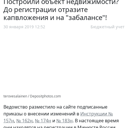
Построили объект недвижимости?
До регистрации отразите
капвложения и на "забалансе"!
30 января 2019 12:52
Бюджетный учет
terovesalainen / Depositphotos.com
Ведомство разместило на сайте подписанные
приказы о внесении изменений в
Инструкции №
157н
,
№ 162н
,
№ 174н
и
№ 183н
. В настоящее время
они находятся на регистрации в Минюсте России.