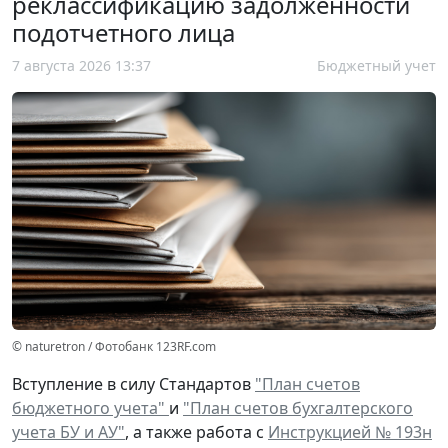
реклассификацию задолженности
подотчетного лица
7 августа 2026 13:37
Бюджетный учет
© naturetron / Фотобанк 123RF.com
Вступление в силу Стандартов
"План счетов
бюджетного учета"
и
"План счетов бухгалтерского
учета БУ и АУ"
, а также работа с
Инструкцией № 193н