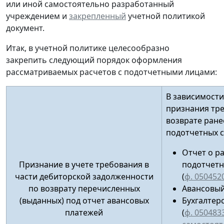
или иной
самостоятельно разработанный
учреждением и
закрепленный
учетной политикой
документ.
Итак, в учетной политике целесообразно
закрепить следующий порядок оформления
рассматриваемых расчетов с подотчетными лицами:
В зависимости
признания тр
возврате ран
подотчетных 
Отчет о р
Признание в учете требования в
подотчетн
части дебиторской задолженности
(
ф. 050452
по возврату перечисленных
Авансовый
(выданных) под отчет авансовых
Бухгалтер
платежей
(
ф. 050483