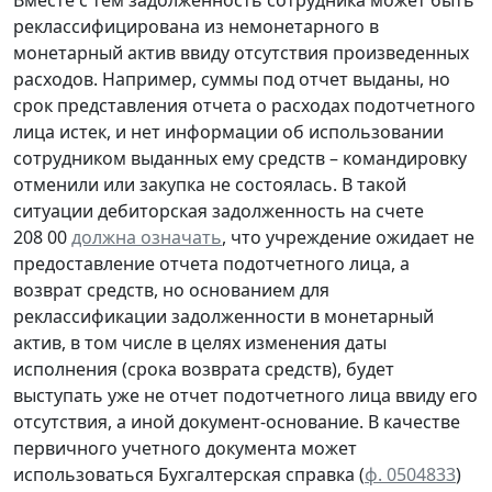
Вместе с тем задолженность сотрудника может быть
реклассифицирована из немонетарного в
монетарный актив ввиду отсутствия произведенных
расходов. Например, суммы под отчет выданы, но
срок представления отчета о расходах подотчетного
лица истек, и нет информации об использовании
сотрудником выданных ему средств – командировку
отменили или закупка не состоялась. В такой
ситуации дебиторская задолженность на счете
208 00
должна означать
, что учреждение ожидает не
предоставление отчета подотчетного лица, а
возврат средств, но основанием для
реклассификации задолженности в монетарный
актив, в том числе в целях изменения даты
исполнения (срока возврата средств), будет
выступать уже не отчет подотчетного лица ввиду его
отсутствия, а иной документ-основание. В качестве
первичного учетного документа
может
использоваться Бухгалтерская справка (
ф. 0504833
)