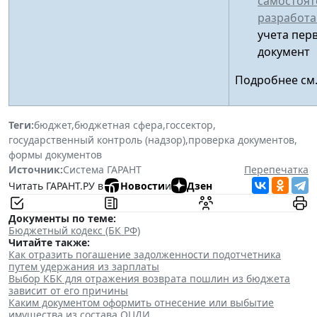
самостоят
разработ
учета пер
документ
Подробнее см
Теги:
бюджет
,
бюджетная сфера
,
госсектор
,
государственный контроль (надзор)
,
проверка документов
,
формы документов
Источник:
Система ГАРАНТ
Перепечатка
Читать ГАРАНТ.РУ в
Новости
и
Дзен
Документы по теме:
Бюджетный кодекс (БК РФ)
Читайте также:
Как отразить погашение задолженности подотчетника
путем удержания из зарплаты
Выбор КБК для отражения возврата пошлин из бюджета
зависит от его причины
Каким документом оформить отнесение или выбытие
имущества из состава ОЦДИ