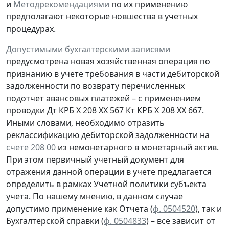
и
Методрекомендациями
по их применению
предполагают некоторые новшества в учетных
процедурах.
Допустимыми бухгалтерскими записями
предусмотрена
новая
хозяйственная операция по
признанию
в учете
требования
в части дебиторской
задолженности
по возврату
перечисленных
подотчет авансовых платежей – с применением
проводки
Дт
КРБ Х 208 ХХ 567
Кт
КРБ Х 208 ХХ 667.
Иными словами, необходимо отразить
реклассификацию дебиторской задолженности на
счете 208 00
из немонетарного в монетарный актив.
При этом первичный учетный документ для
отражения данной операции в учете предлагается
определить в рамках Учетной политики субъекта
учета. По нашему мнению, в данном случае
допустимо применение как Отчета (
ф. 0504520
), так и
Бухгалтерской справки
(
ф. 0504833
) – все зависит от