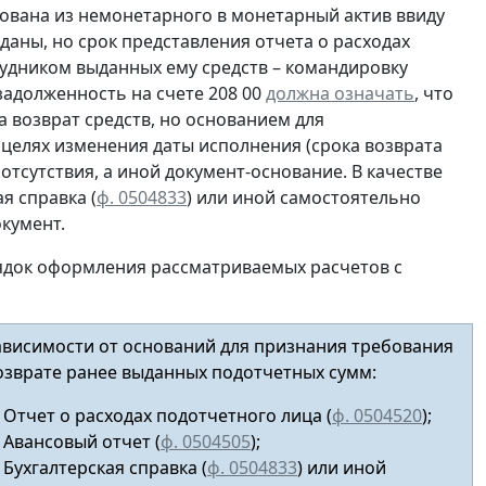
ована из немонетарного в монетарный актив ввиду
даны, но срок представления отчета о расходах
рудником выданных ему средств – командировку
 задолженность на счете 208 00
должна означать
, что
 возврат средств, но основанием для
 целях изменения даты исполнения (срока возврата
 отсутствия, а иной документ-основание. В качестве
я справка (
ф. 0504833
) или иной
самостоятельно
кумент.
ядок оформления рассматриваемых расчетов с
ависимости от оснований для признания требования
озврате ранее выданных подотчетных сумм:
Отчет о расходах подотчетного лица (
ф. 0504520
);
Авансовый отчет
(
ф. 0504505
);
Бухгалтерская справка (
ф. 0504833
) или иной