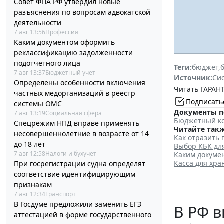
Совет ФПА РФ утвердил новые
разъяснения по вопросам адвокатской
деятельности
7 авг 13:56
Профессия
Каким документом оформить
реклассификацию задолженности
подотчетного лица
Теги:
бюджет
,
7 авг 13:37
Бюджетный учет
Источник:
Си
Определены особенности включения
Читать ГАРАНТ
частных медорганизаций в реестр
Подписать
системы ОМС
Документы п
7 авг 13:19
Социальная сфера
Бюджетный ко
Спецрежим НПД вправе применять
Читайте такж
несовершеннолетние в возрасте от 14
Как отразить
до 18 лет
Выбор КБК дл
7 авг 12:58
Налоги и бухучет
Каким докуме
Касса для хр
При госрегистрации судна определят
соответствие идентифицирующим
признакам
7 авг 12:34
Транспорт
В Госдуме предложили заменить ЕГЭ
В РФ в
аттестацией в форме государственного