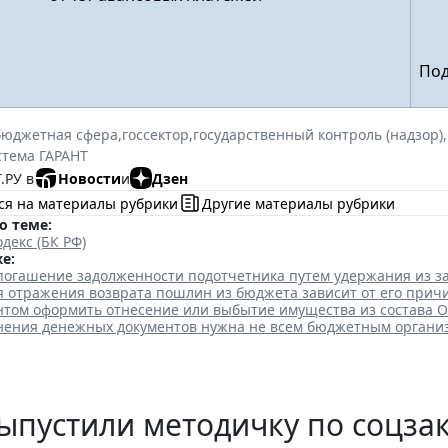
Под
бюджетная сфера
,
госсектор
,
государственный контроль (надзор)
,
стема ГАРАНТ
.РУ в
Новости
и
Дзен
ся на материалы рубрики
Другие материалы рубрики
о теме:
декс (БК РФ)
е:
 погашение задолженности подотчетника путем удержания из з
я отражения возврата пошлин из бюджета зависит от его прич
нтом оформить отнесение или выбытие имущества из состава 
анения денежных документов нужна не всем бюджетным органи
ыпустили методичку по соцза