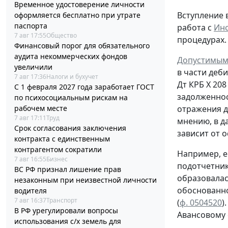
Временное удостоверение личности
Вступление 
оформляется бесплатно при утрате
паспорта
работа с
Инс
7 авг 17:55
Общество
процедурах.
Финансовый порог для обязательного
аудита некоммерческих фондов
Допустимым
увеличили
в части деб
7 авг 17:36
Налоги и бухучет
Дт
КРБ Х 208
С 1 февраля 2027 года заработает ГОСТ
задолженно
по психосоциальным рискам на
рабочем месте
отражения д
7 авг 17:11
Труд
мнению, в д
Срок согласования заключения
зависит от 
контракта с единственным
контрагентом сократили
Например, е
7 авг 16:55
Бизнес
подотчетни
ВС РФ признал лишение прав
образовала
незаконным при неизвестной личности
обоснованн
водителя
7 авг 16:37
Транспорт
(
ф. 0504520
)
В РФ урегулировали вопросы
Авансовому
использования с/х земель для