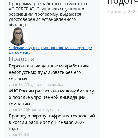
подотч
Программа разработана совместно с
АО ''СБЕР А". Слушателям, успешно
7 августа 2026
освоившим программу, выдаются
удостоверения установленного
образца.
Выберите тему программы повышения квалификации
для юристов ...
Новости
Персональные данные медработника
недопустимо публиковать без его
согласия
7 авг 18:27
Судебная практика
ФНС России рассказала малому бизнесу
о порядке упрощенной ликвидации
компании
7 авг 18:16
Налоги и бухучет
Правовую охрану цифровых технологий
в России расширят с 1 января 2027
года
7 авг 18:04
IT