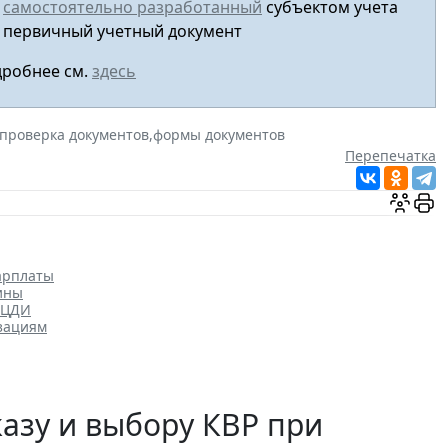
самостоятельно разработанный
субъектом учета
первичный учетный документ
робнее см.
здесь
проверка документов
,
формы документов
Перепечатка
арплаты
ины
ОЦДИ
зациям
казу и выбору КВР при