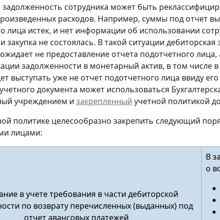
м задолженность сотрудника может быть реклассифицир
произведенных расходов. Например, суммы под отчет вы
о лица истек, и нет информации об использовании сот
и закупка не состоялась. В такой ситуации дебиторская
ожидает не предоставление отчета подотчетного лица, а
ации задолженности в монетарный актив, в том числе в
дет выступать уже не отчет подотчетного лица ввиду его
учетного документа
может использоваться Бухгалтерска
ный учреждением и
закрепленный
учетной политикой до
тной политике целесообразно закрепить следующий пор
ми лицами:
В з
о в
ние в учете требования в части дебиторской
ости по возврату перечисленных (выданных) под
отчет авансовых платежей