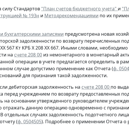
в силу Стандартов
"План счетов бюджетного учета"
и
"Пл
трукцией № 193н
и
Методрекомендациями
по их приме
и бухгалтерскими записями
предусмотрена
новая
хозяй
иторской задолженности
по возврату
перечисленных под
 ХХ 567
Кт
КРБ Х 208 ХХ 667. Иными словами, необходим
сти на
счете 208 00
из немонетарного в монетарный акти
анной операции в учете предлагается определить в рам
анном случае допустимо применение как Отчета (
ф. 050
оснований для признания такой задолженности.
сли дебиторская задолженность на
счете 208 00
по выда
ка перед учреждением
по возврату
предоставленных под
сь
на основании утвержденного руководителем учрежден
о отражать данную операцию
одновременно
с признани
. В отдельных случаях задолженность подотчетного ли
 отчету
(
ф. 0504505
).
Подробнее о применении Отчета о р