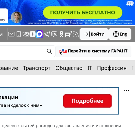
м
Войти
Eng
Перейти в систему ГАРАНТ
ование
Транспорт
Общество
IT
Профессия
П
 целевых статей расходов для составления и исполнения