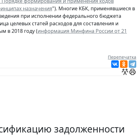
 Порядке формирования и применения кодов
ринципах назначения
"). Многие КБК, применявшиеся в
введения при исполнении федерального бюджета
а целевых статей расходов для составления и
м в 2018 году (
информация Минфина России от 21
Перепечатка
ссификацию задолженности