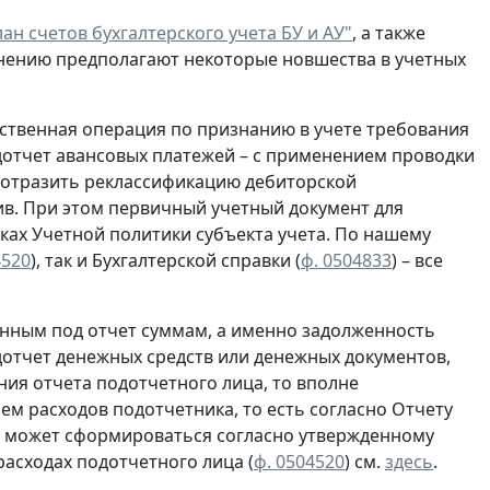
ан счетов бухгалтерского учета БУ и АУ"
, а также
нению предполагают некоторые новшества в учетных
ственная операция по
признанию
в учете
требования
отчет авансовых платежей – с применением проводки
о отразить реклассификацию дебиторской
в. При этом первичный учетный документ для
ках Учетной политики субъекта учета. По нашему
4520
), так и Бухгалтерской справки
(
ф. 0504833
) – все
нным под отчет суммам, а именно задолженность
отчет денежных средств или денежных документов,
ия отчета подотчетного лица, то вполне
ем расходов подотчетника, то есть согласно
Отчету
ца может сформироваться согласно утвержденному
асходах подотчетного лица (
ф. 0504520
) см.
здесь
.