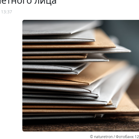
етного лица
 13:37
© naturetron / Фотобанк 1