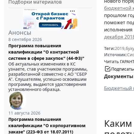
нового поря
Подборки материалов
бюджетной к
прошлом год
поможет под
исполнения 
Анонсы
декабря 2018
8 сентября 2026
Программа повышения
Теги:
2019
,
бух
квалификации "О контрактной
Источник:
Си
системе в сфере закупок" (44-ФЗ)"
Читать ГАРАНТ
Об актуальных изменениях в КС
Подписать
узнаете, став участником программы,
разработанной совместно с АО ''СБЕР
Документы 
А". Слушателям, успешно освоившим
программу, выдаются удостоверения
Бюджетный 
установленного образца.
11 августа 2026
Программа повышения
Каким
квалификации "О корпоративном
заказе" (223-ФЗ от 18.07.2011)