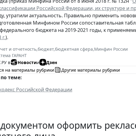
дка (приказ Минфина России от 8 июня 2018 г. № 132н "
О
лассификации Российской Федерации, их структуре и п
у, утратили актуальность. Правильно применить ново
готовленная Минфином России сопоставительная таблиц
федерального бюджета на 2019-2021 годы, к применяемы
 г.
).
учет и отчетность
,
бюджет
,
бюджетная сфера
,
Минфин России
стема ГАРАНТ
.РУ в
Новости
и
Дзен
ся на материалы рубрики
Другие материалы рубрики
по теме:
кодекс Российской Федерации
 документом оформить рекла