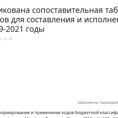
кована сопоставительная таб
ов для составления и исполн
9-2021 годы
9 12:18
AllaSerebrina / Depositpho
 формирование и применение кодов бюджетной классиф