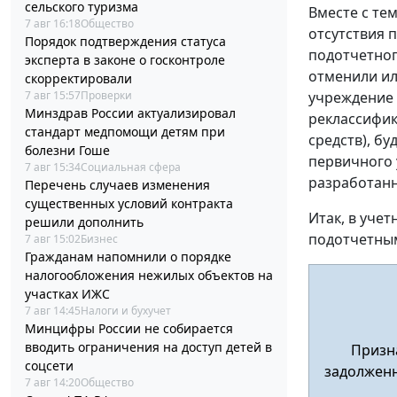
сельского туризма
Вместе с те
7 авг 16:18
Общество
отсутствия 
Порядок подтверждения статуса
подотчетног
эксперта в законе о госконтроле
отменили ил
скорректировали
7 авг 15:57
Проверки
учреждение 
Минздрав России актуализировал
реклассифик
стандарт медпомощи детям при
средств), бу
болезни Гоше
первичного 
7 авг 15:34
Социальная сфера
разработан
Перечень случаев изменения
существенных условий контракта
Итак, в уче
решили дополнить
подотчетны
7 авг 15:02
Бизнес
Гражданам напомнили о порядке
налогообложения нежилых объектов на
участках ИЖС
7 авг 14:45
Налоги и бухучет
Минцифры России не собирается
вводить ограничения на доступ детей в
Призна
соцсети
задолженн
7 авг 14:20
Общество