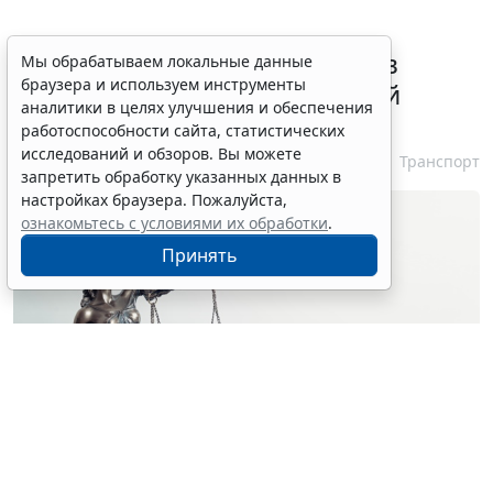
ВС РФ признал лишение прав
Мы обрабатываем локальные данные
браузера и используем инструменты
незаконным при неизвестной
аналитики в целях улучшения и обеспечения
личности водителя
работоспособности сайта, статистических
исследований и обзоров. Вы можете
7 августа 2026 16:37
Транспорт
запретить обработку указанных данных в
настройках браузера. Пожалуйста,
ознакомьтесь с условиями их обработки
.
Принять
© simpson33 / Фотобанк 123RF.com