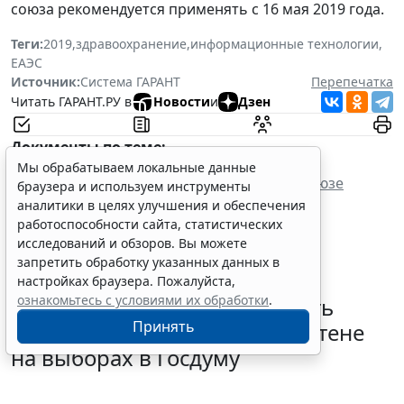
союза рекомендуется применять с 16 мая 2019 года.
Теги:
2019
,
здравоохранение
,
информационные технологии
,
ЕАЭС
Источник:
Система ГАРАНТ
Перепечатка
Читать ГАРАНТ.РУ в
Новости
и
Дзен
Документы по теме:
Мы обрабатываем локальные данные
Договор о Евразийском экономическом союзе
браузера и используем инструменты
(Астана, 29 мая 2014 г.)
аналитики в целях улучшения и обеспечения
работоспособности сайта, статистических
исследований и обзоров. Вы можете
запретить обработку указанных данных в
настройках браузера. Пожалуйста,
ознакомьтесь с условиями их обработки
.
В РФ определили очередность
Принять
размещения партий в бюллетене
на выборах в Госдуму
5 августа 2026 18:35
Общество