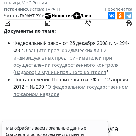
юрлица
,
МЧС России
Источник:
Система ГАРАНТ
Перепечатка
Читать ГАРАНТ.РУ в
Новости
и
Дзен
Документы по теме:
Федеральный закон от 26 декабря 2008 г. № 294-
ФЗ "
О защите прав юридических лиц и
индивидуальных предпринимателей при
осуществлении государственного контроля
(надзора) и муниципального контроля
"
Постановление Правительства РФ от 12 апреля
2012 г. № 290 "
О федеральном государственном
пожарном надзоре
"
Порядок подтверждения статуса
Мы обрабатываем локальные данные
браузера и используем инструменты