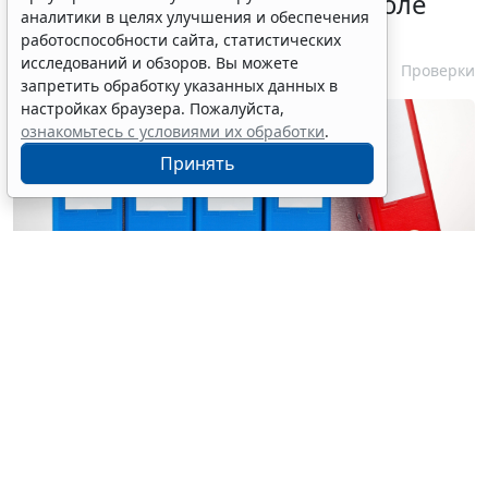
эксперта в законе о госконтроле
аналитики в целях улучшения и обеспечения
скорректировали
работоспособности сайта, статистических
исследований и обзоров. Вы можете
7 августа 2026 15:57
Проверки
запретить обработку указанных данных в
настройках браузера. Пожалуйста,
ознакомьтесь с условиями их обработки
.
Принять
© ginasanders / Фотобанк 123RF.com
1 марта 2027 года вступят в силу поправки в
ст. 33
Федерального закона "О государственном контроле
(надзоре) и муниципальном контроле в Российской