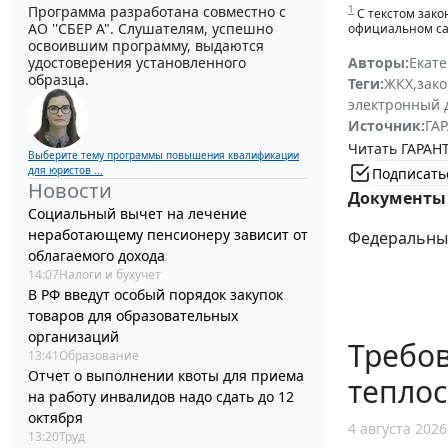
Программа разработана совместно с
1
С текстом зако
АО ''СБЕР А". Слушателям, успешно
официальном са
освоившим программу, выдаются
удостоверения установленного
Авторы:
Екат
образца.
Теги:
ЖКХ
,
зак
электронный 
Источник:
ГАР
Читать ГАРАНТ
Выберите тему программы повышения квалификации
для юристов ...
Подписать
Новости
Документы 
Социальный вычет на лечение
неработающему пенсионеру зависит от
Федеральный 
облагаемого дохода
14:07
Налоги и бухучет
В РФ введут особый порядок закупок
товаров для образовательных
организаций
Требов
13:41
Образование
Отчет о выполнении квоты для приема
тепло
на работу инвалидов надо сдать до 12
октября
4 августа 2026
13:20
Труд