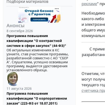
Подборки материалов
рекламе
" п
Необходимос
какого-либо
и электроэн
Анонсы
общего имущ
8 сентября 2026
коммунальны
Программа повышения
квалификации "О контрактной
системе в сфере закупок" (44-ФЗ)"
C приме
Об актуальных изменениях в КС
узнаете, став участником программы,
разработанн
разработанной совместно с АО ''СБЕР
А". Слушателям, успешно освоившим
программу, выдаются удостоверения
установленного образца.
Отметим, чт
могут получ
текущего го
11 августа 2026
счетчика пр
Программа повышения
квалификации "О корпоративном
______________
заказе" (223-ФЗ от 18.07.2011)