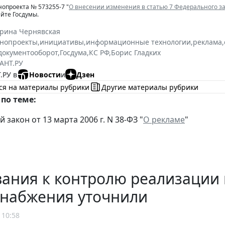
нопроекта № 573255-7 "
О внесении изменения в статью 7 Федерального за
йте Госдумы.
ерина Чернявская
онопроекты
,
инициативы
,
информационные технологии
,
реклама
,
документооборот
,
Госдума
,
КС РФ
,
Борис Гладких
АНТ.РУ
.РУ в
Новости
и
Дзен
ся на материалы рубрики
Другие материалы рубрики
по теме:
закон от 13 марта 2006 г. N 38-ФЗ "
О рекламе
"
ания к контролю реализации 
снабжения уточнили
 10:58