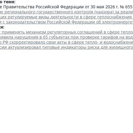
о теме:
 Правительства Российской Федерации от 30 мая 2026 г. № 655
ю регионального государственного контроля (надзора) за реа
их регулируемые виды деятельности в сфере теплоснабжения
и с законодательством Российской Федерации об электроэнерге
е:
ут применять механизм регуляторных соглашений в сфере тепл
явила нарушения в 65 субъектах при проверке тарифов на вод
 РФ скорректировало свои акты в сфере тепло- и водоснабжен
сии актуализировал типовые индикаторы риска для жилищного
жилнадзора оштрафовал УК на
и на фасаде
 18:27