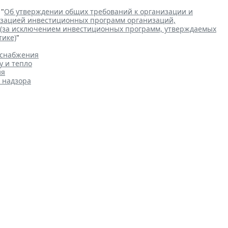
 "
Об утверждении общих требований к организации и
лизацией инвестиционных программ организаций,
 (за исключением инвестиционных программ, утверждаемых
тике)
"
оснабжения
у и тепло
ия
 надзора
 125 тыс. руб. за рекламные
ЖКХ