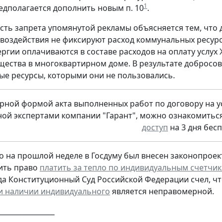
1
редполагается дополнить новым п. 10
.
ть запрета упомянутой рекламы объясняется тем, что 
 воздействия не фиксируют расход коммунальных ресурс
ергии оплачиваются в составе расходов на оплату услу
ества в многоквартирном доме. В результате доброс
е ресурсы, которыми они не пользовались.
рной формой акта выполненных работ по договору на ус
ой экспертами компании "Гарант", можно ознакомиться
доступ
на 3 дня бесп
о на прошлой неделе в Госдуму был внесен законопрое
ить право
платить за тепло по индивидуальным счетчика
да Конституционный Суд Российской Федерации счел, ч
и наличии индивидуального
является неправомерной.
________________