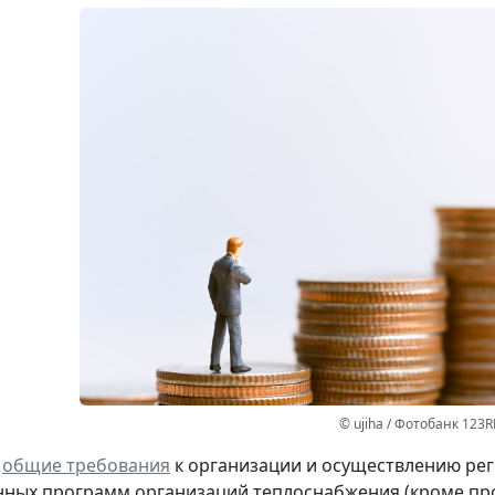
© ujiha / Фотобанк 123R
ы
общие требования
к организации и осуществлению рег
ных программ организаций теплоснабжения (кроме про