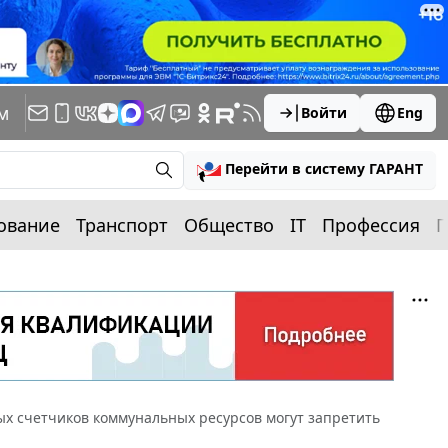
м
Войти
Eng
Перейти в систему ГАРАНТ
ование
Транспорт
Общество
IT
Профессия
П
х счетчиков коммунальных ресурсов могут запретить