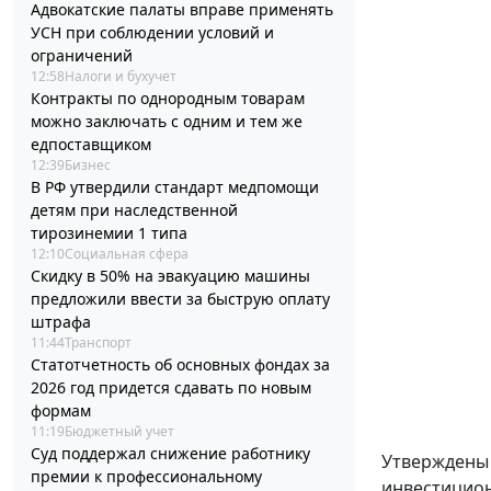
Адвокатские палаты вправе применять
УСН при соблюдении условий и
ограничений
12:58
Налоги и бухучет
Контракты по однородным товарам
можно заключать с одним и тем же
едпоставщиком
12:39
Бизнес
В РФ утвердили стандарт медпомощи
детям при наследственной
тирозинемии 1 типа
12:10
Социальная сфера
Скидку в 50% на эвакуацию машины
предложили ввести за быструю оплату
штрафа
11:44
Транспорт
Статотчетность об основных фондах за
2026 год придется сдавать по новым
формам
11:19
Бюджетный учет
Суд поддержал снижение работнику
Утвержден
премии к профессиональному
инвестицион