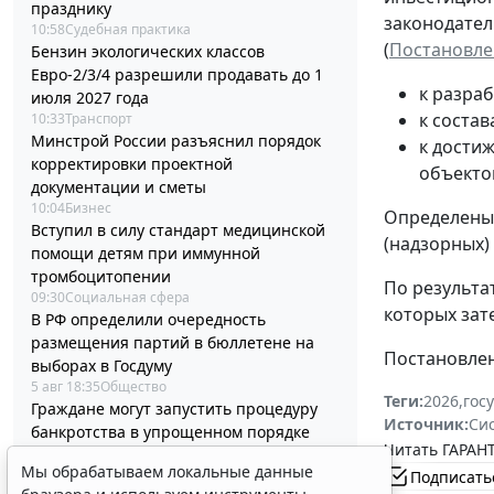
празднику
законодател
10:58
Судебная практика
(
Постановлен
Бензин экологических классов
Евро-2/3/4 разрешили продавать до 1
к разра
июля 2027 года
к соста
10:33
Транспорт
Минстрой России разъяснил порядок
к дости
корректировки проектной
объекто
документации и сметы
10:04
Бизнес
Определены 
Вступил в силу стандарт медицинской
(надзорных)
помощи детям при иммунной
тромбоцитопении
По результа
09:30
Социальная сфера
которых зат
В РФ определили очередность
размещения партий в бюллетене на
Постановлени
выборах в Госдуму
5 авг 18:35
Общество
Теги:
2026
,
гос
Граждане могут запустить процедуру
Источник:
Си
банкротства в упрощенном порядке
Читать ГАРАНТ
через МФЦ
Мы обрабатываем локальные данные
Подписать
5 авг 18:27
Налоги и бухучет