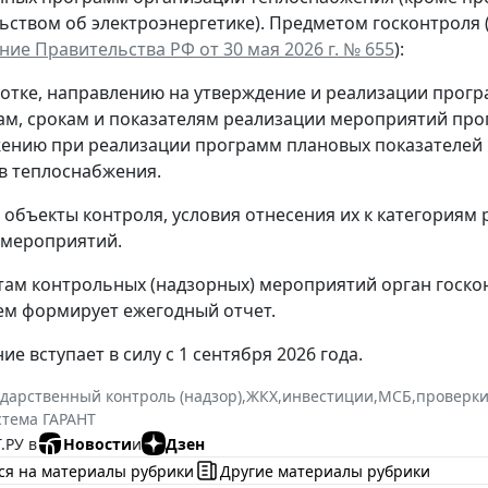
ьством об электроэнергетике). Предметом госконтроля 
ие Правительства РФ от 30 мая 2026 г. № 655
):
ботке, направлению на утверждение и реализации прогр
вам, срокам и показателям реализации мероприятий про
жению при реализации программ плановых показателей 
в теплоснабжения.
объекты контроля, условия отнесения их к категориям 
 мероприятий.
там контрольных (надзорных) мероприятий орган госкон
ем формирует ежегодный отчет.
е вступает в силу с 1 сентября 2026 года.
ударственный контроль (надзор)
,
ЖКХ
,
инвестиции
,
МСБ
,
проверки
стема ГАРАНТ
.РУ в
Новости
и
Дзен
ся на материалы рубрики
Другие материалы рубрики