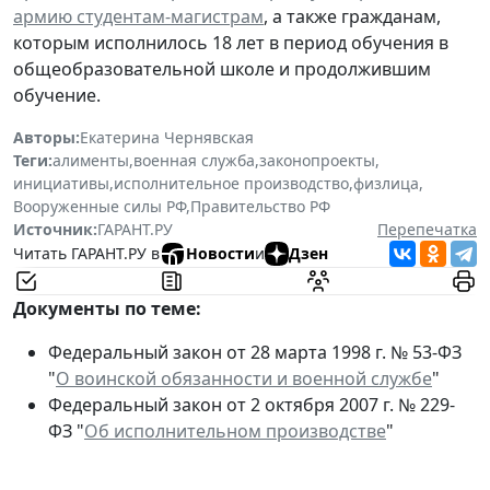
армию студентам-магистрам
, а также гражданам,
которым исполнилось 18 лет в период обучения в
общеобразовательной школе и продолжившим
обучение.
Авторы:
Екатерина Чернявская
Теги:
алименты
,
военная служба
,
законопроекты
,
инициативы
,
исполнительное производство
,
физлица
,
Вооруженные силы РФ
,
Правительство РФ
Источник:
ГАРАНТ.РУ
Перепечатка
Читать ГАРАНТ.РУ в
Новости
и
Дзен
Документы по теме:
Федеральный закон от 28 марта 1998 г. № 53-ФЗ
"
О воинской обязанности и военной службе
"
Федеральный закон от 2 октября 2007 г. № 229-
ФЗ "
Об исполнительном производстве
"