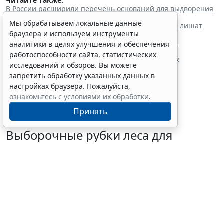
Читайте также:
В России расширили перечень оснований для выдворения
мигрантов из страны
Мы обрабатываем локальные данные
Мигрантов с судимостью за любое преступление лишат
браузера и используем инструменты
права на прием в гражданство
Данные об иностранных гражданах без права на
аналитики в целях улучшения и обеспечения
нахождение в РФ попадают в реестр
работоспособности сайта, статистических
Президент утвердил поправки о дополнительных
исследований и обзоров. Вы можете
требованиях к трудовым мигрантам
запретить обработку указанных данных в
настройках браузера. Пожалуйста,
ознакомьтесь с условиями их обработки
.
Принять
Выборочные рубки леса для
строительства рекреационных
объектов запретили
6 августа 2026 16:41
Общество