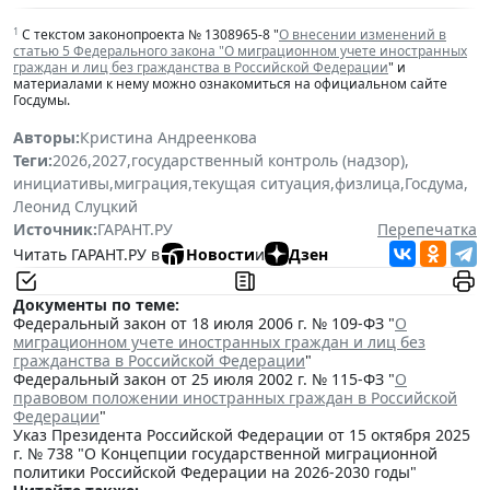
1
С текстом законопроекта № 1308965-8 "
О внесении изменений в
статью 5 Федерального закона "О миграционном учете иностранных
граждан и лиц без гражданства в Российской Федерации
" и
материалами к нему можно ознакомиться на официальном сайте
Госдумы.
Авторы:
Кристина Андреенкова
Теги:
2026
,
2027
,
государственный контроль (надзор)
,
инициативы
,
миграция
,
текущая ситуация
,
физлица
,
Госдума
,
Леонид Слуцкий
Источник:
ГАРАНТ.РУ
Перепечатка
Читать ГАРАНТ.РУ в
Новости
и
Дзен
Документы по теме:
Федеральный закон от 18 июля 2006 г. № 109-ФЗ "
О
миграционном учете иностранных граждан и лиц без
гражданства в Российской Федерации
"
Федеральный закон от 25 июля 2002 г. № 115-ФЗ "
О
правовом положении иностранных граждан в Российской
Федерации
"
Указ Президента Российской Федерации от 15 октября 2025
г. № 738 "О Концепции государственной миграционной
политики Российской Федерации на 2026-2030 годы"