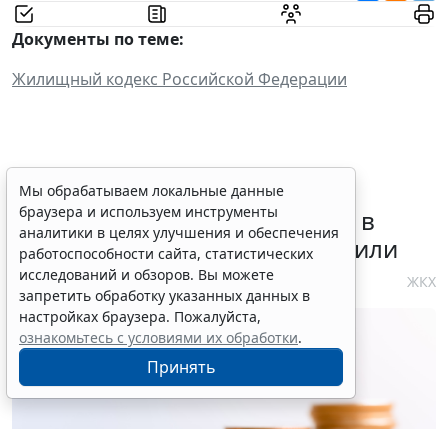
Документы по теме:
Жилищный кодекс Российской Федерации
Требования к контролю
Мы обрабатываем локальные данные
браузера и используем инструменты
реализации инвестпрограмм в
аналитики в целях улучшения и обеспечения
сфере теплоснабжения уточнили
работоспособности сайта, статистических
исследований и обзоров. Вы можете
4 августа 2026 10:58
ЖКХ
запретить обработку указанных данных в
настройках браузера. Пожалуйста,
ознакомьтесь с условиями их обработки
.
Принять