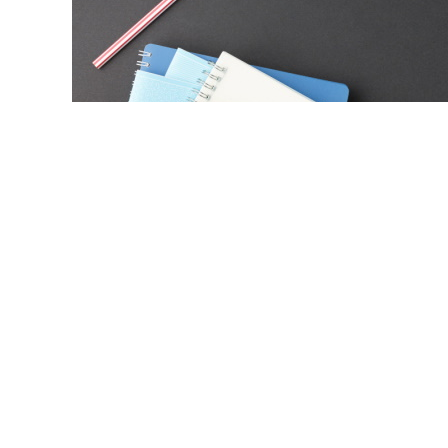
© alexxndr / Фотобанк 12
держит перечень курсов и направлений, которые школы
26/27 учебном году. Об этом рассказали в Минпросвеще
ждая образовательная организация самостоятельно сф
ешение о перечне курсов и их объеме остается за обра
проверенный набор направлений и методическую подде
работу с учетом своих ресурсов и потребностей детей.