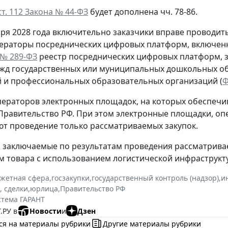
ст. 112 Закона № 44-ФЗ
будет дополнена чч. 78-86.
бря 2028 года включительно заказчики вправе проводи
ператоры посреднических цифровых платформ, включе
 № 289-ФЗ
реестр посреднических цифровых платформ, з
жд государственных или муниципальных дошкольных о
 и профессиональных образовательных организаций (
Ф
ераторов электронных площадок, на которых обеспечив
Правительство РФ. При этом электронные площадки, оп
т проведение только рассматриваемых закупок.
, заключаемые по результатам проведения рассматривае
 товара с использованием логистической инфраструкт
жетная сфера
,
госзакупки
,
государственный контроль (надзор)
,
и
, сделки
,
юрлица
,
Правительство РФ
стема ГАРАНТ
.РУ в
Новости
и
Дзен
ся на материалы рубрики
Другие материалы рубрики