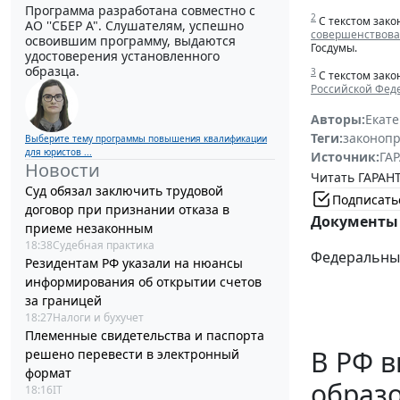
Программа разработана совместно с
2
С текстом зако
АО ''СБЕР А". Слушателям, успешно
совершенствова
освоившим программу, выдаются
Госдумы.
удостоверения установленного
образца.
3
С текстом зако
Российской Феде
Авторы:
Екат
Теги:
законоп
Выберите тему программы повышения квалификации
для юристов ...
Источник:
ГАР
Новости
Читать ГАРАНТ
Суд обязал заключить трудовой
Подписать
договор при признании отказа в
Документы 
приеме незаконным
18:38
Судебная практика
Федеральный 
Резидентам РФ указали на нюансы
информирования об открытии счетов
за границей
18:27
Налоги и бухучет
Племенные свидетельства и паспорта
В РФ в
решено перевести в электронный
формат
образ
18:16
IT