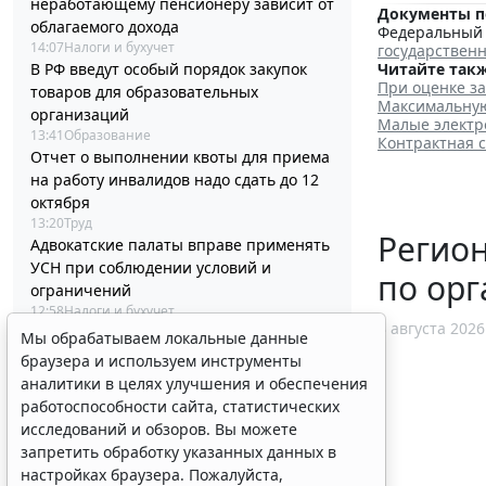
неработающему пенсионеру зависит от
Документы п
облагаемого дохода
Федеральный з
14:07
Налоги и бухучет
государствен
В РФ введут особый порядок закупок
Читайте такж
При оценке з
товаров для образовательных
Максимальную 
организаций
Малые электро
13:41
Образование
Контрактная с
Отчет о выполнении квоты для приема
на работу инвалидов надо сдать до 12
октября
13:20
Труд
Регио
Адвокатские палаты вправе применять
УСН при соблюдении условий и
по ор
ограничений
12:58
Налоги и бухучет
3 августа 2026
Контракты по однородным товарам
Мы обрабатываем локальные данные
можно заключать с одним и тем же
браузера и используем инструменты
едпоставщиком
аналитики в целях улучшения и обеспечения
12:39
Бизнес
работоспособности сайта, статистических
В РФ утвердили стандарт медпомощи
исследований и обзоров. Вы можете
детям при наследственной
запретить обработку указанных данных в
тирозинемии 1 типа
настройках браузера. Пожалуйста,