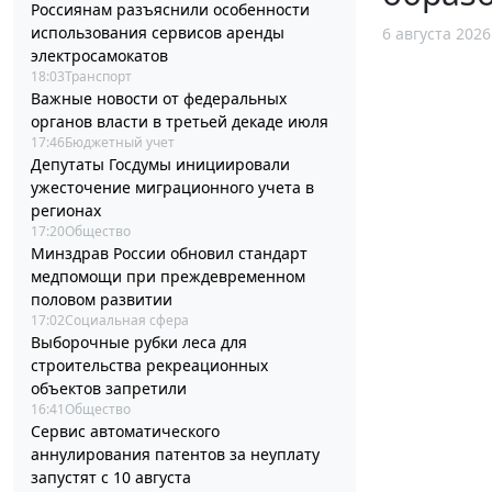
Россиянам разъяснили особенности
использования сервисов аренды
6 августа 2026
электросамокатов
18:03
Транспорт
Важные новости от федеральных
органов власти в третьей декаде июля
17:46
Бюджетный учет
Депутаты Госдумы инициировали
ужесточение миграционного учета в
регионах
17:20
Общество
Минздрав России обновил стандарт
медпомощи при преждевременном
половом развитии
17:02
Социальная сфера
Выборочные рубки леса для
строительства рекреационных
объектов запретили
16:41
Общество
Сервис автоматического
аннулирования патентов за неуплату
запустят с 10 августа