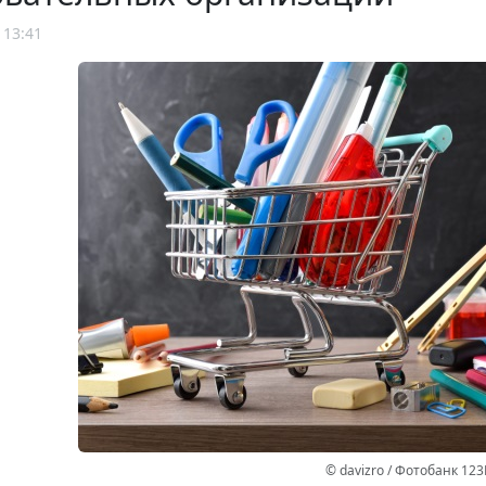
 13:41
© davizro / Фотобанк 123