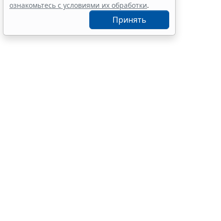
12:10
Социальная сфера
ознакомьтесь с условиями их обработки
.
Принять
Документ со
работы в 20
При этом ка
финальное р
предложить 
внеурочную 