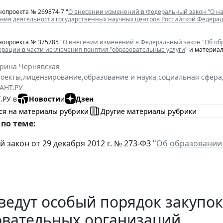
нопроекта № 269874-7 "
О внесении изменений в Федеральный закон "О нау
ния деятельности государственных научных центров Российской Федера
нопроекта № 375785 "
О внесении изменений в Федеральный закон "Об обр
рации в части исключения понятия "образовательные услуги
" и материа
ерина Чернявская
роекты
,
лицензирование
,
образование и наука
,
социальная сфера
АНТ.РУ
.РУ в
Новости
и
Дзен
ся на материалы рубрики
Другие материалы рубрики
по теме:
закон от 29 декабря 2012 г. № 273-ФЗ "
Об образовании
ведут особый порядок закупок
овательных организаций