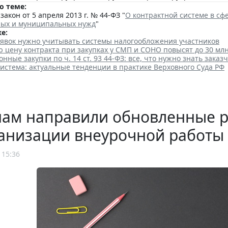
о теме:
акон от 5 апреля 2013 г. № 44-ФЗ "
О контрактной системе в сфе
ных и муниципальных нужд
"
е:
аявок нужно учитывать системы налогообложения участников
цену контракта при закупках у СМП и СОНО повысят до 30 млн
нные закупки по ч. 14 ст. 93 44-ФЗ: все, что нужно знать заказч
истема: актуальные тенденции в практике Верховного Суда РФ
нам направили обновленные 
ганизации внеурочной работы
 15:36