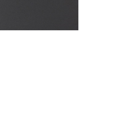
3RF.com
 могут использовать для построения внеурочной
ния России.
ормирует свой план. "Мы даем школам ориентиры,
зовательной организацией. Наша задача –
ржку, чтобы каждая школа могла выстроить
 Уже доступны шаблоны курсов из рекомендуемого