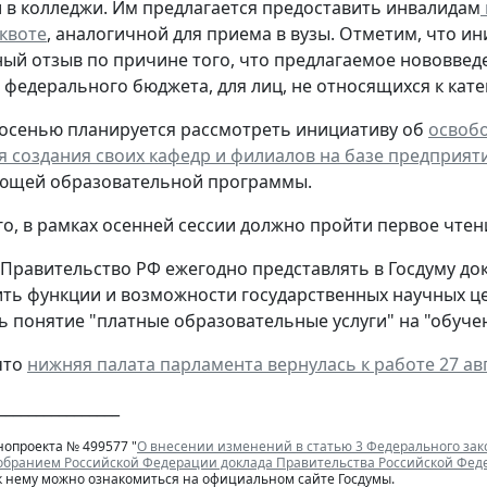
 в колледжи. Им предлагается предоставить инвалидам
 квоте
, аналогичной для приема в вузы. Отметим, что и
ый отзыв по причине того, что предлагаемое нововвед
в федерального бюджета, для лиц, не относящихся к кат
 осенью планируется рассмотреть инициативу об
освобо
я создания своих кафедр и филиалов на базе предприят
ующей образовательной программы.
о, в рамках осенней сессии должно пройти первое чтен
 Правительство РФ ежегодно представлять в Госдуму док
ть функции и возможности государственных научных ц
ь понятие "платные образовательные услуги" на "обуче
что
нижняя палата парламента вернулась к работе 27 ав
________________
нопроекта № 499577 "
О внесении изменений в статью 3 Федерального зак
бранием Российской Федерации доклада Правительства Российской Федер
к нему можно ознакомиться на официальном сайте Госдумы.