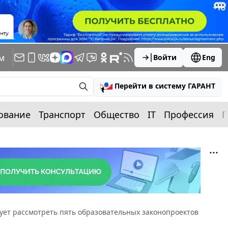
м
Войти
Eng
Перейти в систему ГАРАНТ
ование
Транспорт
Общество
IT
Профессия
П
рует рассмотреть пять образовательных законопроектов