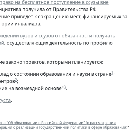
право на бесплатное поступление в ссузы вне
нициатива получила от Правительства РФ
ение приведет к сокращению мест, финансируемых за
егории инвалидов.
ждении вузов и ссузов от обязанности получать
ий
, осуществляющих деятельность по профилю
ие законопроектов, которыми планируется:
1
лад о состоянии образования и науки в стране
;
2
ентров
;
3
ние на возмездной основе"
.
густа
.
она "Об образовании в Российской Федерации" (о рассмотрении
ации о реализации государственной политики в сфере образования)
"