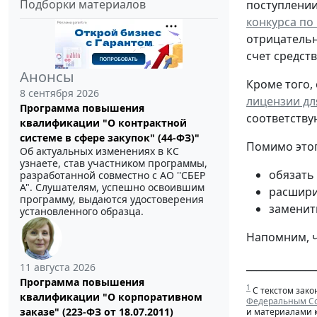
Подборки материалов
поступлении
конкурса по
отрицательн
счет средст
Анонсы
Кроме того,
8 сентября 2026
лицензии дл
Программа повышения
соответств
квалификации "О контрактной
системе в сфере закупок" (44-ФЗ)"
Помимо этог
Об актуальных изменениях в КС
узнаете, став участником программы,
обязать
разработанной совместно с АО ''СБЕР
А". Слушателям, успешно освоившим
расшири
программу, выдаются удостоверения
заменит
установленного образца.
Напомним, 
______________
11 августа 2026
Программа повышения
1
С текстом зако
квалификации "О корпоративном
Федеральным Со
заказе" (223-ФЗ от 18.07.2011)
и материалами 