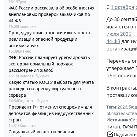
16:19
Труд
С
1 октября
ФАС России рассказала об особенностях
внеплановых проверок заказчиков по
До 30 сентя
44-ФЗ
являются о
16:00
Проверки
Процедуру приостановки или запрета
июля 2025 г.
реализации опасной продукции
44-ФЗ
для ну
оптимизируют
организаций
15:39
Бизнес
ФНС России планирует урегулировать
Перечень оп
экстерриториальный порядок
утверждает 
рассмотрения жалоб
обеспечиваю
15:15
Налоги и бухучет
Какую статью КОСГУ выбрать для учета
В контракты
расходов на аренду виртуального
поставщиком
сервера
14:54
Бюджетный учет
Президент РФ отменил спецрежим для
Теги:
2026
,
бюд
депозитов физлиц из недружественных
обязательства
стран
Источник:
Си
14:31
Общество
Читать ГАРАНТ
Социальный вычет на лечение
Подписать