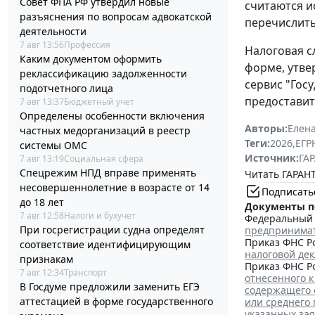
Совет ФПА РФ утвердил новые
считаются и
разъяснения по вопросам адвокатской
перечислить
деятельности
7 авг 13:56
Профессия
Налоговая с
Каким документом оформить
форме, утв
реклассификацию задолженности
сервис "Гос
подотчетного лица
предоставит
7 авг 13:37
Бюджетный учет
Определены особенности включения
Авторы:
Елена
частных медорганизаций в реестр
Теги:
2026
,
ЕГ
системы ОМС
Источник:
ГАР
7 авг 13:19
Социальная сфера
Спецрежим НПД вправе применять
Читать ГАРАНТ
несовершеннолетние в возрасте от 14
Подписать
до 18 лет
Документы п
7 авг 12:58
Налоги и бухучет
Федеральный з
При госрегистрации судна определят
предпринима
Приказ ФНС Ро
соответствие идентифицирующим
налоговой де
признакам
Приказ ФНС Ро
7 авг 12:34
Транспорт
отнесенного к
В Госдуме предложили заменить ЕГЭ
содержащего 
аттестацией в форме государственного
или среднего
указанных за