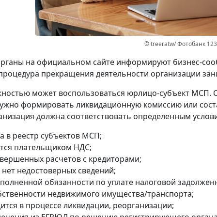
© treeratw/ Фотобанк 12
рганы на официальном сайте информируют бизнес-сооб
процедура прекращения деятельности организации зани
ностью может воспользоваться юрлицо-субъект МСП. 
ужно формировать ликвидационную комиссию или сост
анизация должна соответствовать определенным услов
а в реестр субъектов МСП;
ется плательщиком НДС;
авершенных расчетов с кредиторами;
 нет недостоверных сведений;
сполненной обязанности по уплате налоговой задолжен
обственности недвижимого имущества/транспорта;
дится в процессе ликвидации, реорганизации;