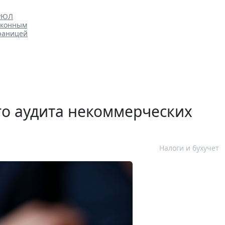
ГРЮЛ
аконным
границей
го аудита некоммерческих
Налоги и бухучет