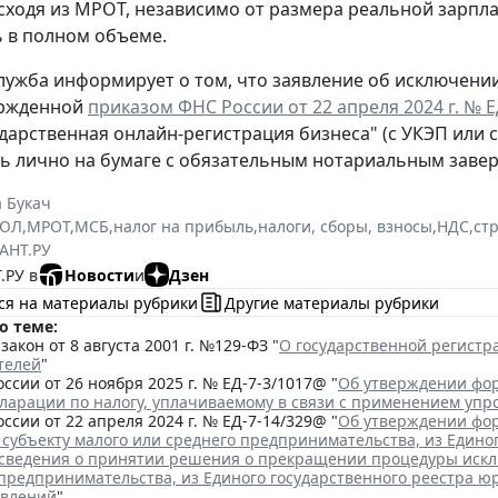
сходя из МРОТ, независимо от размера реальной зарпла
 в полном объеме.
лужба информирует о том, что заявление об исключени
ержденной
приказом ФНС России от 22 апреля 2024 г. № 
ударственная онлайн-регистрация бизнеса" (с УКЭП или 
ь лично на бумаге с обязательным нотариальным заве
 Букач
РЮЛ
,
МРОТ
,
МСБ
,
налог на прибыль
,
налоги, сборы, взносы
,
НДС
,
ст
АНТ.РУ
.РУ в
Новости
и
Дзен
ся на материалы рубрики
Другие материалы рубрики
о теме:
акон от 8 августа 2001 г. №129-ФЗ "
О государственной регист
телей
"
ссии от 26 ноября 2025 г. № ЕД-7-3/1017@ "
Об утверждении фор
кларации по налогу, уплачиваемому в связи с применением уп
ссии от 22 апреля 2024 г. № ЕД-7-14/329@ "
Об утверждении фор
 субъекту малого или среднего предпринимательства, из Едино
сведения о принятии решения о прекращении процедуры исклю
 предпринимательства, из Единого государственного реестра ю
явлений
"