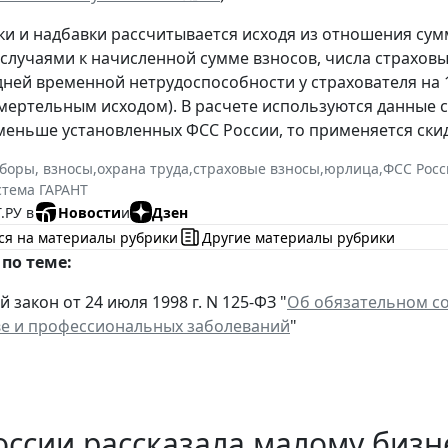
ки и надбавки рассчитывается исходя из отношения сум
случаями к начисленной сумме взносов, числа страховых
дней временной нетрудоспособности у страхователя на 
смертельным исходом). В расчете используются данные с
меньше установленных ФСС России, то применяется скид
сборы, взносы
,
охрана труда
,
страховые взносы
,
юрлица
,
ФСС Росс
стема ГАРАНТ
.РУ в
Новости
и
Дзен
ся на материалы рубрики
Другие материалы рубрики
по теме:
закон от 24 июля 1998 г. N 125-ФЗ "
Об обязательном со
е и профессиональных заболеваний
"
ссии рассказала малому бизн