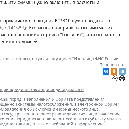
ты. Эти суммы нужно включить в расчеты и
и юридического лица из ЕГРЮЛ нужно подать по
ЕД-7-14/329@
. Его можно направить: онлайн через
с использованием сервиса "Госключ"), а также можно
рением подписей.
раховые взносы
,
текущая ситуация
,
УСН
,
юрлица
,
ФНС России
Перепечатка
рации юридических лиц и индивидуальных
мы, порядка заполнения и формата представления
рощенной системы налогообложения, в электронной форме
"
м заявления об исключении юридического лица,
го государственного реестра юридических лиц и заявления,
чения юридического лица, отнесенного к субъекту малого
ридических лиц, а также требований к оформлению