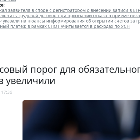
е:
ал заявителя в споре с регистратором о внесении записи в Е
аключить трудовой договор при признании отказа в приеме нез
Ф указали на нюансы информирования об открытии счетов за 
ный платеж в рамках СПОТ учитывается в расходах по УСН
овый порог для обязательно
в увеличили
 17:36