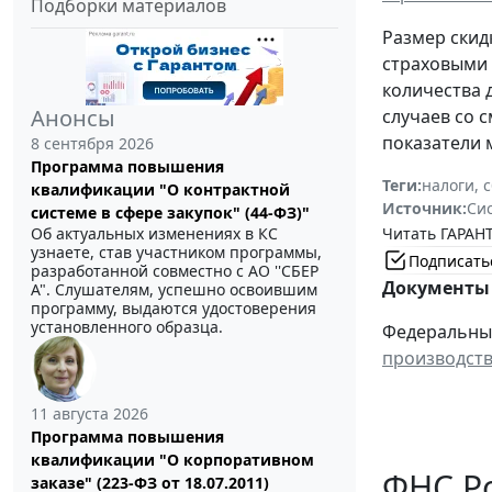
Подборки материалов
Размер скид
страховыми 
количества 
Анонсы
случаев со 
показатели 
8 сентября 2026
Программа повышения
Теги:
налоги, 
квалификации "О контрактной
Источник:
Си
системе в сфере закупок" (44-ФЗ)"
Читать ГАРАНТ
Об актуальных изменениях в КС
узнаете, став участником программы,
Подписать
разработанной совместно с АО ''СБЕР
Документы 
А". Слушателям, успешно освоившим
программу, выдаются удостоверения
установленного образца.
Федеральный 
производств
11 августа 2026
Программа повышения
квалификации "О корпоративном
ФНС Ро
заказе" (223-ФЗ от 18.07.2011)