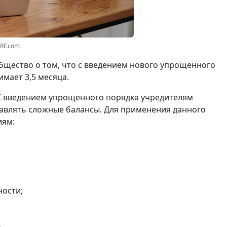
3RF.com
щество о том, что с введением нового упрощенного
мает 3,5 месяца.
С введением упрощенного порядка учредителям
авлять сложные балансы. Для применения данного
иям:
ности;