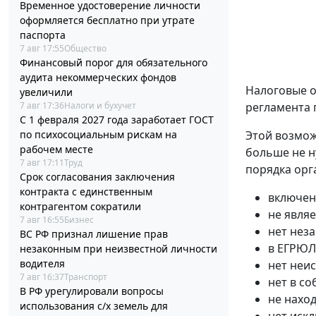
Временное удостоверение личности
оформляется бесплатно при утрате
паспорта
7 авг 17:55
Общество
Финансовый порог для обязательного
аудита некоммерческих фондов
Налоговые о
увеличили
7 авг 17:36
Налоги и бухучет
регламента 
С 1 февраля 2027 года заработает ГОСТ
по психосоциальным рискам на
Этой возмож
рабочем месте
больше не н
7 авг 17:11
Труд
порядка орг
Срок согласования заключения
контракта с единственным
включен
контрагентом сократили
не явля
7 авг 16:55
Бизнес
нет нез
ВС РФ признал лишение прав
в ЕГРЮЛ
незаконным при неизвестной личности
водителя
нет неи
7 авг 16:37
Транспорт
нет в с
В РФ урегулировали вопросы
не нахо
использования с/х земель для