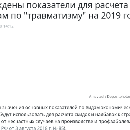
дены показатели для расчета 
м по "травматизму" на 2019 г
8 14:12
Amaviael / Depositphoto
 значения основных показателей по видам экономичес
будут использовать для расчета скидок и надбавок к с
 от несчастных случаев на производстве и профзаболева
РФ от 3 августа 2018 г. № 85
).