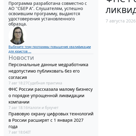
Программа разработана совместно с
ликви
АО ''СБЕР А". Слушателям, успешно
освоившим программу, выдаются
удостоверения установленного
7 августа 2026
образца.
Выберите тему программы повышения квалификации
для юристов ...
Новости
Персональные данные медработника
недопустимо публиковать без его
согласия
7 авг 18:27
Судебная практика
ФНС России рассказала малому бизнесу
о порядке упрощенной ликвидации
компании
7 авг 18:16
Налоги и бухучет
Правовую охрану цифровых технологий
в России расширят с 1 января 2027
года
7 авг 18:04
IT