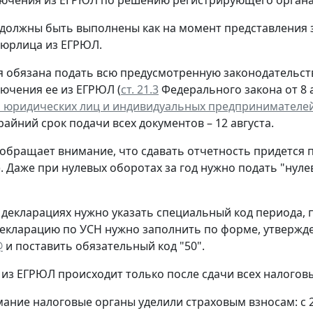
лючения из ЕГРЮЛ по решению регистрирующего органа
 должны быть выполнены как на момент представления 
 юрлица из ЕГРЮЛ.
 обязана подать всю предусмотренную законодательств
лючения ее из ЕГРЮЛ (
ст. 21.3
Федерального закона от 8 а
 юридических лиц и индивидуальных предпринимателе
крайний срок подачи всех документов – 12 августа.
обращает внимание, что сдавать отчетность придется 
. Даже при нулевых оборотах за год нужно подать "нул
 декларациях нужно указать специальный код периода
екларацию по УСН нужно заполнить по форме, утверж
@
и поставить обязательный код "50".
из ЕГРЮЛ происходит только после сдачи всех налогов
ание налоговые органы уделили страховым взносам: с 