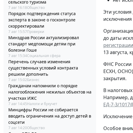
нет иск
сельского туризма
7 авг 16:18
Общество
Эти условия
Порядок подтверждения статуса
исключения
эксперта в законе о госконтроле
скорректировали
Организация
7 авг 15:57
Проверки
Минздрав России актуализировал
до даты иск
стандарт медпомощи детям при
регистрации
болезни Гоше
13 августа, 
7 авг 15:34
Социальная сфера
Перечень случаев изменения
ФНС России 
существенных условий контракта
ЕСХН, ОСНО)
решили дополнить
закрытия.
7 авг 15:02
Бизнес
Гражданам напомнили о порядке
В налоговых
налогообложения нежилых объектов на
Например, д
участках ИЖС
7 авг 14:45
Налоги и бухучет
ЕД-7-3/1017
Минцифры России не собирается
вводить ограничения на доступ детей в
Исключение 
соцсети
Особое вним
7 авг 14:20
Общество