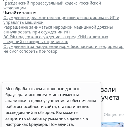
Гражданский процессуальный кодекс Российской
Федерации
Читайте также:
Осужденным релокантам запретили регистрировать ИП и
управлять машиной
Разрешение заниматься народной медициной должны
аннулировать при осуждении ИП
ВС РФ поддержал осуждение за вред КИИ от ложных
сведений о ковидных прививках
Осужденный за нарушение норм безопасности гендиректор
не смог оспорить приговор
Депутаты Госдумы инициировали
Мы обрабатываем локальные данные
браузера и используем инструменты
ужесточение миграционного учета
аналитики в целях улучшения и обеспечения
в регионах
работоспособности сайта, статистических
исследований и обзоров. Вы можете
6 августа 2026 17:20
Общество
запретить обработку указанных данных в
настройках браузера. Пожалуйста,