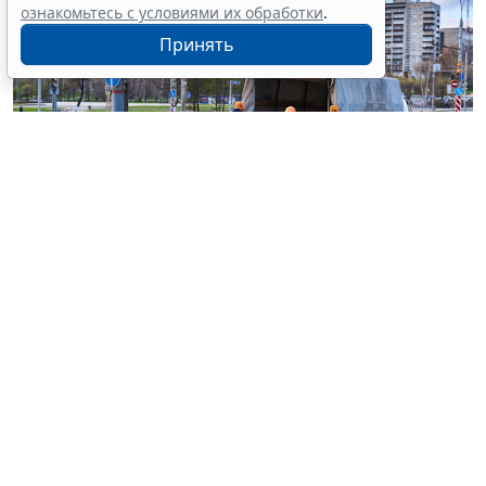
ознакомьтесь с условиями их обработки
.
Принять
© haritonoff / Фотобанк 123RF.com
Группа законодателей во главе с
Леонидом
Слуцким
внесла на рассмотрение нижней палаты
парламента законопроект об ужесточении правил
миграционного учета на муниципальном уровне.
1
Документ
предусматривает поправки в
ст. 5
Федерального закона от 18 июля 2006 г. № 109-ФЗ "
О
миграционном учете иностранных граждан и лиц
без гражданства в Российской Федерации
".