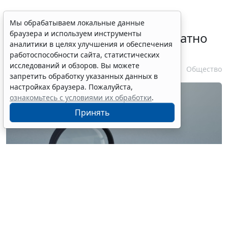
Временное удостоверение
Мы обрабатываем локальные данные
браузера и используем инструменты
личности оформляется бесплатно
аналитики в целях улучшения и обеспечения
при утрате паспорта
работоспособности сайта, статистических
исследований и обзоров. Вы можете
7 августа 2026 17:55
Общество
запретить обработку указанных данных в
настройках браузера. Пожалуйста,
ознакомьтесь с условиями их обработки
.
Принять
© ilixe48 / Фотобанк 123RF.com