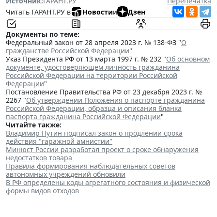
Источник:
ГАРАНТ.РУ
Перепечатка
Читать ГАРАНТ.РУ в
Новости
и
Дзен
Документы по теме:
Федеральный закон от 28 апреля 2023 г. № 138-ФЗ "
О
гражданстве Российской Федерации
"
Указ Президента РФ от 13 марта 1997 г. № 232 "
Об основном
документе, удостоверяющем личность гражданина
Российской Федерации на территории Российской
Федерации
"
Постановление Правительства РФ от 23 декабря 2023 г. №
2267 "
Об утверждении Положения о паспорте гражданина
Российской Федерации, образца и описания бланка
паспорта гражданина Российской Федерации
"
Читайте также:
Владимир Путин подписал закон о продлении срока
действия "гаражной амнистии"
Минюст России разработал проект о сроке обнаружения
недостатков товара
Правила формирования наблюдательных советов
автономных учреждений обновили
В РФ определены коды агрегатного состояния и физической
формы видов отходов