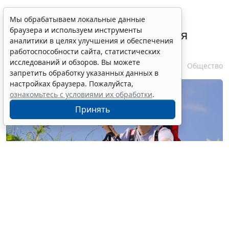
В РФ урегулировали вопросы
Мы обрабатываем локальные данные
браузера и используем инструменты
использования с/х земель для
аналитики в целях улучшения и обеспечения
сельского туризма
работоспособности сайта, статистических
исследований и обзоров. Вы можете
7 августа 2026 16:18
Общество
запретить обработку указанных данных в
настройках браузера. Пожалуйста,
ознакомьтесь с условиями их обработки
.
Принять
© buccaneer / Фотобанк 123RF.com
Перевод участка из земель с/х назначения, не