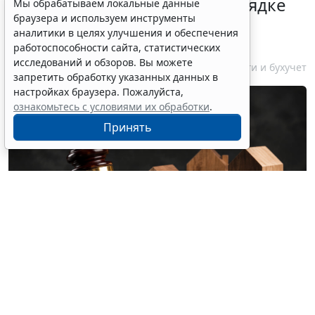
Гражданам напомнили о порядке
Мы обрабатываем локальные данные
браузера и используем инструменты
налогообложения нежилых
аналитики в целях улучшения и обеспечения
объектов на участках ИЖС
работоспособности сайта, статистических
исследований и обзоров. Вы можете
7 августа 2026 14:45
Налоги и бухучет
запретить обработку указанных данных в
настройках браузера. Пожалуйста,
ознакомьтесь с условиями их обработки
.
Принять
© olgaddemina / Фотобанк 123RF.com
На земельных участках для индивидуального
жилищного строительства разрешается возведение