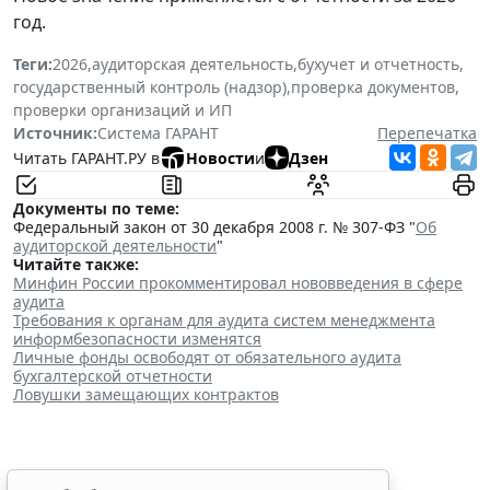
год.
Теги:
2026
,
аудиторская деятельность
,
бухучет и отчетность
,
государственный контроль (надзор)
,
проверка документов
,
проверки организаций и ИП
Источник:
Система ГАРАНТ
Перепечатка
Читать ГАРАНТ.РУ в
Новости
и
Дзен
Документы по теме:
Федеральный закон от 30 декабря 2008 г. № 307-ФЗ "
Об
аудиторской деятельности
"
Читайте также:
Минфин России прокомментировал нововведения в сфере
аудита
Требования к органам для аудита систем менеджмента
информбезопасности изменятся
Личные фонды освободят от обязательного аудита
бухгалтерской отчетности
Ловушки замещающих контрактов