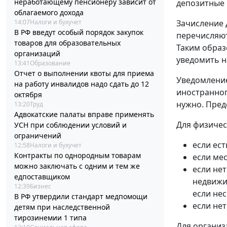
неработающему пенсионеру зависит от
депозитные 
облагаемого дохода
Зачисление 
14:07
Налоги и бухучет
В РФ введут особый порядок закупок
перечисляют
товаров для образовательных
Таким образ
организаций
уведомить н
13:41
Образование
Отчет о выполнении квоты для приема
Уведомление
на работу инвалидов надо сдать до 12
иностранног
октября
нужно. Пред
13:20
Труд
Адвокатские палаты вправе применять
Для физичес
УСН при соблюдении условий и
ограничений
если ест
12:58
Налоги и бухучет
Контракты по однородным товарам
если мес
можно заключать с одним и тем же
если нет
едпоставщиком
недвижи
12:39
Бизнес
если не
В РФ утвердили стандарт медпомощи
если не
детям при наследственной
тирозинемии 1 типа
Для организ