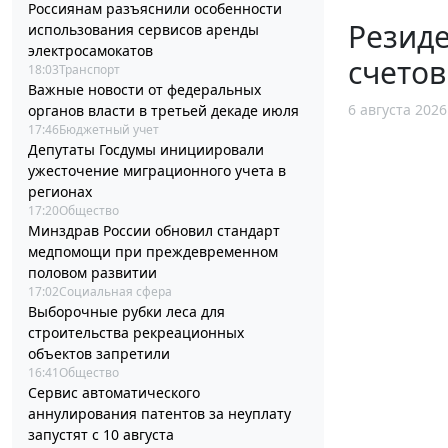
Россиянам разъяснили особенности
Резид
использования сервисов аренды
электросамокатов
счетов
18:03
Транспорт
Важные новости от федеральных
6 августа 2026
органов власти в третьей декаде июля
17:46
Бюджетный учет
Депутаты Госдумы инициировали
ужесточение миграционного учета в
регионах
17:20
Общество
Минздрав России обновил стандарт
медпомощи при преждевременном
половом развитии
17:02
Социальная сфера
Выборочные рубки леса для
строительства рекреационных
объектов запретили
16:41
Общество
Сервис автоматического
аннулирования патентов за неуплату
запустят с 10 августа