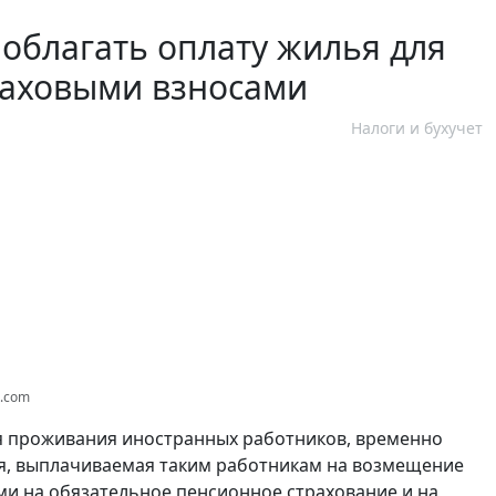
 облагать оплату жилья для
раховыми взносами
Налоги и бухучет
s.com
я проживания иностранных работников, временно
я, выплачиваемая таким работникам на возмещение
и на обязательное пенсионное страхование и на