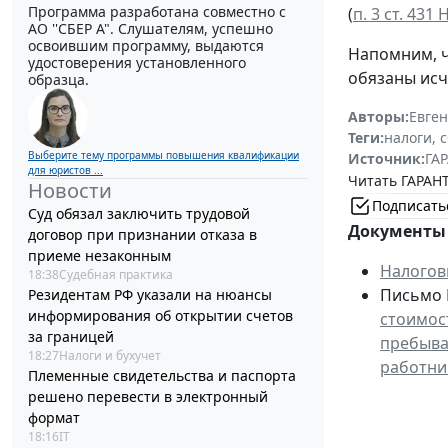
Программа разработана совместно с
(
п. 3 ст. 431
АО ''СБЕР А". Слушателям, успешно
освоившим программу, выдаются
Напомним, ч
удостоверения установленного
обязаны исч
образца.
Авторы:
Евге
Теги:
налоги, 
Выберите тему программы повышения квалификации
Источник:
ГАР
для юристов ...
Читать ГАРАНТ
Новости
Подписать
Суд обязал заключить трудовой
Документы 
договор при признании отказа в
приеме незаконным
Налогов
18:38
Судебная практика
Письмо М
Резидентам РФ указали на нюансы
информирования об открытии счетов
стоимос
за границей
пребыва
18:27
Налоги и бухучет
работни
Племенные свидетельства и паспорта
решено перевести в электронный
формат
18:16
IT