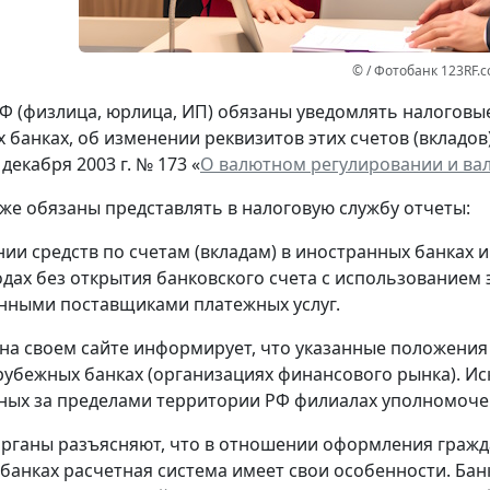
© / Фотобанк 123RF.
Ф (физлица, юрлица, ИП) обязаны уведомлять налоговые 
 банках, об изменении реквизитов этих счетов (вкладов
 декабря 2003 г. № 173 «
О валютном регулировании и ва
кже обязаны представлять в налоговую службу отчеты:
нии средств по счетам (вкладам) в иностранных банках 
одах без открытия банковского счета с использованием
нными поставщиками платежных услуг.
на своем сайте информирует, что указанные положения
рубежных банках (организациях финансового рынка). Ис
ых за пределами территории РФ филиалах уполномоче
рганы разъясняют, что в отношении оформления гражд
банках расчетная система имеет свои особенности. Банк