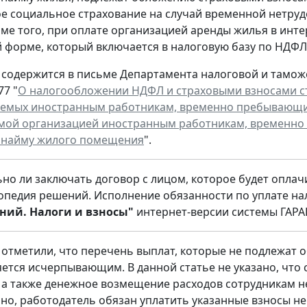
е социальное страхование на случай временной нетруд
оме того, при оплате организацией аренды жилья в инте
 форме, который включается в налоговую базу по НДФЛ
 содержится в письме Департамента налоговой и тамож
77 "
О налогообложении НДФЛ и страховыми взносами с
емых иностранным работникам, временно пребывающим
мой организацией иностранным работникам, временно
о найму жилого помещения
".
но ли заключать договор с лицом, которое будет оплач
опедия решений. Исполнение обязанности по уплате нал
ний. Налоги и взносы"
интернет-версии системы ГАРА
отметили, что перечень выплат, которые не подлежат
яется исчерпывающим. В данной статье не указано, что
а также денежное возмещение расходов сотрудникам н
но, работодатель обязан уплатить указанные взносы не