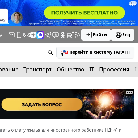
м
Войти
Eng
Перейти в систему ГАРАНТ
ование
Транспорт
Общество
IT
Профессия
П
агать оплату жилья для иностранного работника НДФЛ и