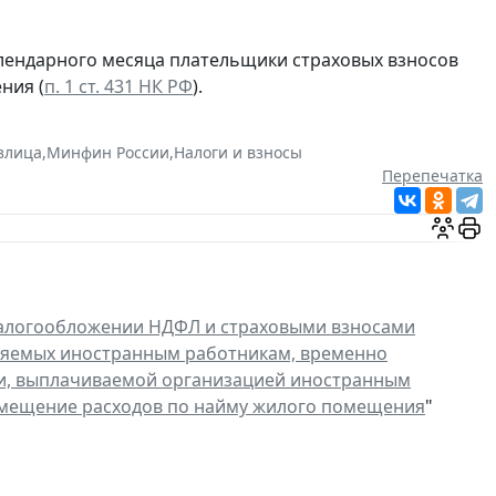
алендарного месяца плательщики страховых взносов
ния (
п. 1 ст. 431 НК РФ
).
злица
,
Минфин России
,
Налоги и взносы
Перепечатка
алогообложении НДФЛ и страховыми взносами
ляемых иностранным работникам, временно
и, выплачиваемой организацией иностранным
змещение расходов по найму жилого помещения
"