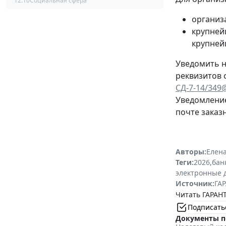
12:10
Социальная сфера
организ
крупней
крупней
Уведомить н
реквизитов 
СД-7-14/349
Уведомление
почте заказ
Авторы:
Елена
Теги:
2026
,
бан
электронные 
Источник:
ГАР
Читать ГАРАНТ
Подписать
Документы п