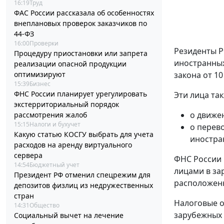
16:19
Труд
ФАС России рассказала об особенностях
внеплановых проверок заказчиков по
44-ФЗ
16:00
Проверки
Резиденты Р
Процедуру приостановки или запрета
иностранных
реализации опасной продукции
закона от 10
оптимизируют
15:39
Бизнес
ФНС России планирует урегулировать
Эти лица та
экстерриториальный порядок
о движе
рассмотрения жалоб
15:15
Налоги и бухучет
о перев
Какую статью КОСГУ выбрать для учета
иностра
расходов на аренду виртуального
сервера
ФНС России 
14:54
Бюджетный учет
лицами в за
Президент РФ отменил спецрежим для
расположенн
депозитов физлиц из недружественных
стран
Налоговые о
14:31
Общество
зарубежных 
Социальный вычет на лечение