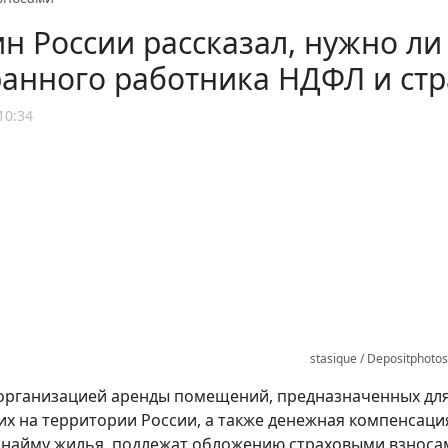
 России рассказал, нужно ли
ранного работника НДФЛ и ст
10:34
stasique / Depositphoto
организацией аренды помещений, предназначенных дл
 на территории России, а также денежная компенсаци
 найму жилья, подлежат обложению страховыми взносам