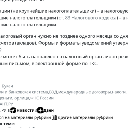
ации (не крупнейшие налогоплательщики) – в налогову
шие налогоплательщики (
ст. 83 Налогового кодекса
) – 
шие налогоплательщики.
алоговый орган нужно не позднее одного месяца со дня 
счетов (вкладов). Формы и форматы уведомлений утве
@
.
 может быть направлено в налоговый орган лично рез
ным письмом, в электронной форме по ТКС.
 Букач
ки и банковская система
,
ВЭД
,
международные договоры
,
налоги,
деньги
,
юрлица
,
ФНС России
АНТ.РУ
.РУ в
Новости
и
Дзен
ся на материалы рубрики
Другие материалы рубрики
о теме: