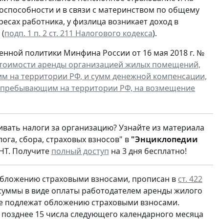
оспособности и в связи с материнством по общему
ресах работника, у физлица возникает доход в
 (
подп. 1 п. 2 ст. 211 Налогового кодекса
).
енной политики Минфина России от 16 мая 2018 г. №
тоимости аренды организацией жилых помещений,
 на территории РФ, и сумм денежной компенсации,
 пребывающим на территории РФ, на возмещение
ивать налоги за организацию? Узнайте из материала
ога, сбора, страховых взносов" в
"Энциклопедии
НТ. Получите
полный доступ
на 3 дня бесплатно!
 обложению страховыми взносами, прописан в
ст. 422
 суммы в виде оплаты работодателем аренды жилого
е подлежат обложению страховыми взносами.
 позднее 15 числа следующего календарного месяца