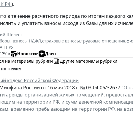
 НК РФ
).
то в течение расчетного периода по итогам каждого к
ислить и уплатить взносы исходя из базы для их исчисле
ний Шелест
сборы, взносы
,
НДФЛ
,
страховые взносы
,
трудовые отношения
,
фи
АНТ.РУ
.РУ в
Новости
и
Дзен
ся на материалы рубрики
Другие материалы рубрики
по теме:
ый кодекс Российской Федерации
инфина России от 16 мая 2018 г. № 03-04-06/32677 "
О н
ти аренды организацией жилых помещений, предостав
ющим на территории РФ, и сумм денежной компенсаци
кам, временно пребывающим на территории РФ, на во