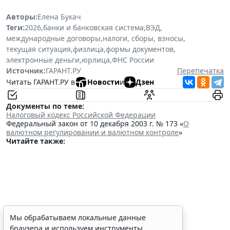
Авторы:
Елена Букач
Теги:
2026
,
банки и банковская система
,
ВЭД
,
международные договоры
,
налоги, сборы, взносы
,
текущая ситуация
,
физлица
,
формы документов
,
электронные деньги
,
юрлица
,
ФНС России
Источник:
ГАРАНТ.РУ
Перепечатка
Читать ГАРАНТ.РУ в
Новости
и
Дзен
Документы по теме:
Налоговый кодекс Российской Федерации
Федеральный закон от 10 декабря 2003 г. № 173 «
О
валютном регулировании и валютном контроле
»
Читайте также:
ФНС России планирует
Мы обрабатываем локальные данные
браузера и используем инструменты