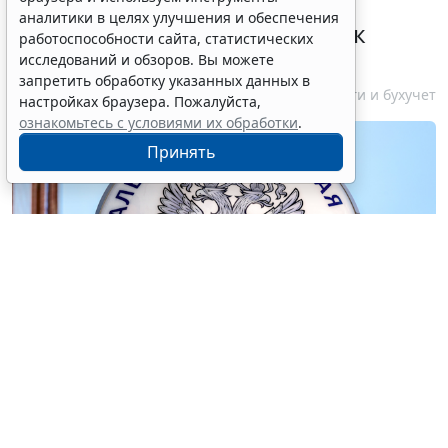
урегулировать
аналитики в целях улучшения и обеспечения
экстерриториальный порядок
работоспособности сайта, статистических
рассмотрения жалоб
исследований и обзоров. Вы можете
запретить обработку указанных данных в
6 августа 2026 15:15
Налоги и бухучет
настройках браузера. Пожалуйста,
ознакомьтесь с условиями их обработки
.
Принять
© blinow61 / Фотобанк 123RF.com
С 1 сентября 2026 года
Федеральным законом от 28
ноября 2025 № 425-ФЗ
вводится