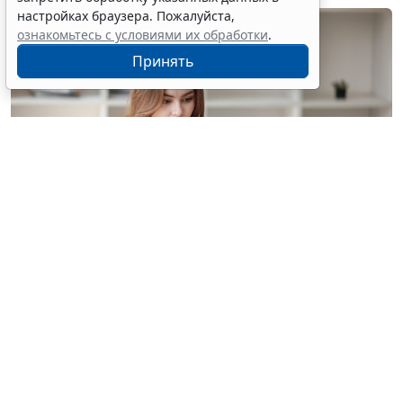
настройках браузера. Пожалуйста,
ознакомьтесь с условиями их обработки
.
Принять
© treeratw/ Фотобанк 123RF.com
Налоговые органы на официальном сайте
информируют бизнес-сообщество о том, что с
введением нового упрощенного регламента
процедура прекращения деятельности организации
занимает 3,5 месяца.