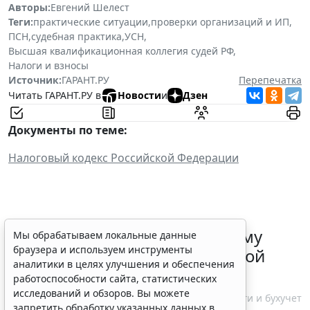
Авторы:
Евгений Шелест
Теги:
практические ситуации
,
проверки организаций и ИП
,
ПСН
,
судебная практика
,
УСН
,
Высшая квалификационная коллегия судей РФ
,
Налоги и взносы
Источник:
ГАРАНТ.РУ
Перепечатка
Читать ГАРАНТ.РУ в
Новости
и
Дзен
Документы по теме:
Налоговый кодекс Российской Федерации
ФНС России рассказала малому
Мы обрабатываем локальные данные
браузера и используем инструменты
бизнесу о порядке упрощенной
аналитики в целях улучшения и обеспечения
ликвидации компании
работоспособности сайта, статистических
исследований и обзоров. Вы можете
7 августа 2026 18:16
Налоги и бухучет
запретить обработку указанных данных в