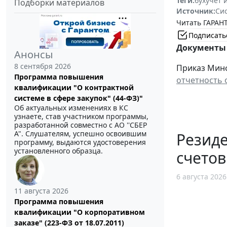
Теги:
бухучет 
Подборки материалов
Источник:
Си
Читать ГАРАНТ
Подписать
Документы 
Анонсы
8 сентября 2026
Приказ Минф
Программа повышения
отчетность 
квалификации "О контрактной
системе в сфере закупок" (44-ФЗ)"
Об актуальных изменениях в КС
узнаете, став участником программы,
разработанной совместно с АО ''СБЕР
А". Слушателям, успешно освоившим
Резид
программу, выдаются удостоверения
установленного образца.
счетов
6 августа 2026
11 августа 2026
Программа повышения
квалификации "О корпоративном
заказе" (223-ФЗ от 18.07.2011)