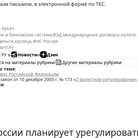
ным письмом, в электронной форме по ТКС.
 Букач
ки и банковская система
,
ВЭД
,
международные договоры
,
налоги,
деньги
,
юрлица
,
ФНС России
АНТ.РУ
.РУ в
Новости
и
Дзен
ся на материалы рубрики
Другие материалы рубрики
о теме:
декс Российской Федерации
акон от 10 декабря 2003 г. № 173 «
О валютном регулировании 
е:
ссии планирует урегулирова