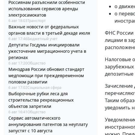
Россиянам разъяснили особенности
о движе
использования сервисов аренды
о перев
электросамокатов
иностра
6 авг 18:03
Транспорт
Важные новости от федеральных
ФНС России 
органов власти в третьей декаде июля
6 авг 17:46
Бюджетный учет
лицами в за
Депутаты Госдумы инициировали
расположенн
ужесточение миграционного учета в
регионах
Налоговые о
6 авг 17:20
Общество
зарубежных 
Минздрав России обновил стандарт
депозитные 
медпомощи при преждевременном
половом развитии
Зачисление 
6 авг 17:02
Социальная сфера
перечисляют
Выборочные рубки леса для
строительства рекреационных
Таким образ
объектов запретили
уведомить н
6 авг 16:41
Общество
Сервис автоматического
Уведомление
аннулирования патентов за неуплату
иностранног
запустят с 10 августа
нужно. Пред