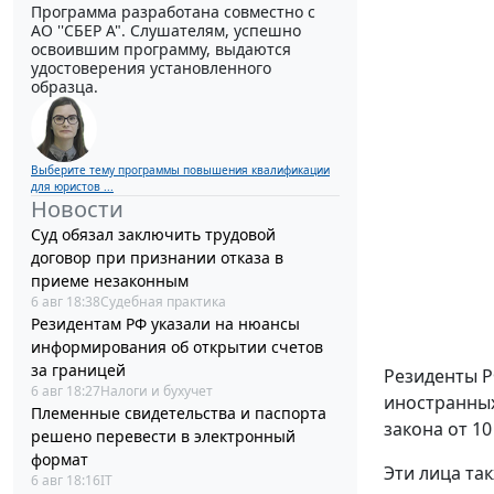
Программа разработана совместно с
АО ''СБЕР А". Слушателям, успешно
освоившим программу, выдаются
удостоверения установленного
образца.
Выберите тему программы повышения квалификации
для юристов ...
Новости
Суд обязал заключить трудовой
договор при признании отказа в
приеме незаконным
6 авг 18:38
Судебная практика
Резидентам РФ указали на нюансы
информирования об открытии счетов
за границей
Резиденты Р
6 авг 18:27
Налоги и бухучет
иностранных
Племенные свидетельства и паспорта
закона от 10
решено перевести в электронный
формат
Эти лица та
6 авг 18:16
IT