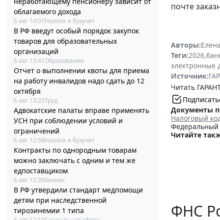
неработающему пенсионеру зависит от
почте заказ
облагаемого дохода
6 авг 14:07
Налоги и бухучет
В РФ введут особый порядок закупок
товаров для образовательных
Авторы:
Елена
организаций
Теги:
2026
,
бан
6 авг 13:41
Образование
электронные 
Отчет о выполнении квоты для приема
Источник:
ГАР
на работу инвалидов надо сдать до 12
Читать ГАРАНТ
октября
Подписать
6 авг 13:20
Труд
Документы п
Адвокатские палаты вправе применять
Налоговый ко
УСН при соблюдении условий и
Федеральный з
ограничений
Читайте такж
6 авг 12:58
Налоги и бухучет
Контракты по однородным товарам
можно заключать с одним и тем же
едпоставщиком
6 авг 12:39
Бизнес
В РФ утвердили стандарт медпомощи
детям при наследственной
ФНС Ро
тирозинемии 1 типа
6 авг 12:10
Социальная сфера