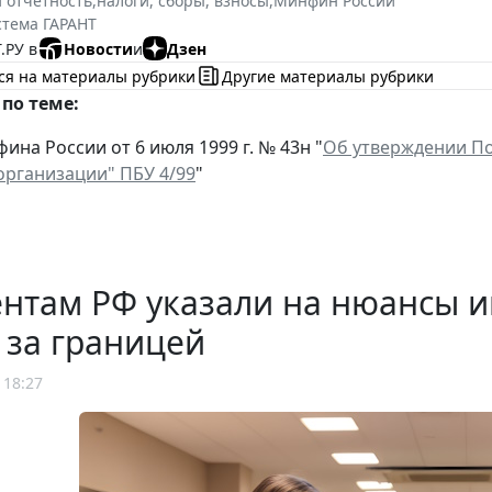
и отчетность
,
налоги, сборы, взносы
,
Минфин России
стема ГАРАНТ
.РУ в
Новости
и
Дзен
ся на материалы рубрики
Другие материалы рубрики
по теме:
ина России от 6 июля 1999 г. № 43н "
Об утверждении По
организации" ПБУ 4/99
"
ентам РФ указали на нюансы 
 за границей
 18:27