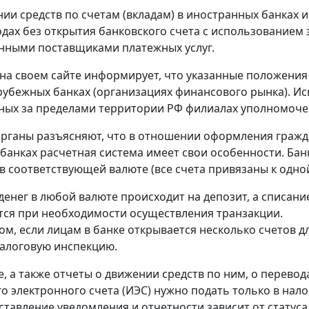
нии средств по счетам (вкладам) в иностранных банках 
одах без открытия банковского счета с использованием
нными поставщиками платежных услуг.
на своем сайте информирует, что указанные положения
рубежных банках (организациях финансового рынка). Ис
ых за пределами территории РФ филиалах уполномоче
рганы разъясняют, что в отношении оформления гражд
банках расчетная система имеет свои особенности. Банк
в соответствующей валюте (все счета привязаны к одной
денег в любой валюте происходит на депозит, а списание
ся при необходимости осуществления транзакции.
ом, если лицам в банке открывается несколько счетов д
алоговую инспекцию.
, а также отчеты о движении средств по ним, о перевод
о электронного счета (ИЭС) нужно подать только в нал
ставление уведомления и отчетности зависит от статуса