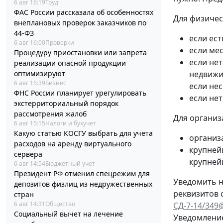
6 авг 16:19
Труд
ФАС России рассказала об особенностях
Для физичес
внеплановых проверок заказчиков по
44-ФЗ
если ест
6 авг 16:00
Проверки
если мес
Процедуру приостановки или запрета
если нет
реализации опасной продукции
оптимизируют
недвижи
6 авг 15:39
Бизнес
если не
ФНС России планирует урегулировать
если не
экстерриториальный порядок
рассмотрения жалоб
Для организ
6 авг 15:15
Налоги и бухучет
Какую статью КОСГУ выбрать для учета
организ
расходов на аренду виртуального
крупней
сервера
крупней
6 авг 14:54
Бюджетный учет
Президент РФ отменил спецрежим для
Уведомить н
депозитов физлиц из недружественных
реквизитов 
стран
6 авг 14:31
Общество
СД-7-14/349
Социальный вычет на лечение
Уведомление