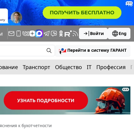
м
Войти
Eng
Перейти в систему ГАРАНТ
ование
Транспорт
Общество
IT
Профессия
П
яснения к бухотчетности