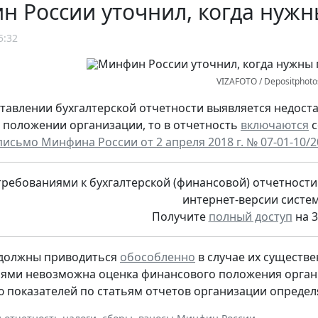
 России уточнил, когда нужн
5:32
VIZAFOTO / Depositphot
ставлении бухгалтерской отчетности выявляется недост
положении организации, то в отчетность
включаются
с
письмо Минфина России от 2 апреля 2018 г. № 07-01-10/
ребованиями к бухгалтерской (финансовой) отчетност
интернет-версии систе
Получите
полный доступ
на 3
 должны приводиться
обособленно
в случае их существе
ями невозможна оценка финансового положения органи
 показателей по статьям отчетов организации определ