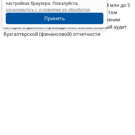
Законом предусматривается увеличение с 3 млн до 5
млн руб. лимита поступления имущества, в том
числе денежных средств, за год, при достижении
которого должен проводиться обязательный аудит
бухгалтерской (финансовой) отчетности
организаций, имеющих организационно-правовую
форму фонда (за исключением государственного
внебюджетного фонда, специализированной
организации управления целевым капиталом и
фонда, имеющего статус международного фонда)
(
Федеральный закон от 4 августа 2026 г. № 318-ФЗ
).
Новое значение применяется с отчетности за 2026
год.
Теги:
2026
,
аудиторская деятельность
,
бухучет и отчетность
,
государственный контроль (надзор)
,
проверка документов
,
проверки организаций и ИП
Источник:
Система ГАРАНТ
Перепечатка
Читать ГАРАНТ.РУ в
Новости
и
Дзен