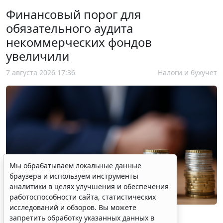
Финансовый порог для
обязательного аудита
некоммерческих фондов
увеличили
7 августа 2026 17:36
Налоги и бухучет
Мы обрабатываем локальные данные
браузера и используем инструменты
аналитики в целях улучшения и обеспечения
работоспособности сайта, статистических
исследований и обзоров. Вы можете
запретить обработку указанных данных в
настройках браузера. Пожалуйста,
ознакомьтесь с условиями их обработки
.
Принять
© liudmilachernetska / Фотобанк 123RF.com