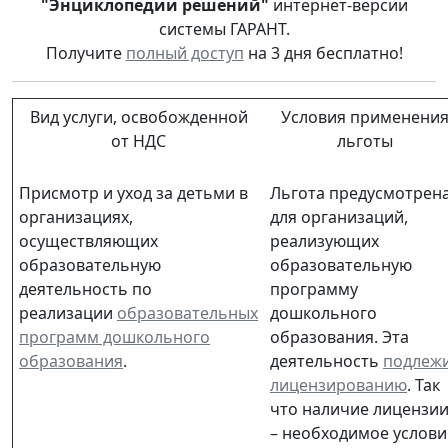
"Энциклопедии решений"
интернет-версии
системы ГАРАНТ.
Получите
полный доступ
на 3 дня бесплатно!
Вид услуги, освобожденной
Условия применени
от НДС
льготы
Присмотр и уход за детьми в
Льгота предусмотрен
организациях,
для организаций,
осуществляющих
реализующих
образовательную
образовательную
деятельность по
программу
реализации
образовательных
дошкольного
программ дошкольного
образования. Эта
образования
.
деятельность
подлеж
лицензированию
. Так
что наличие лицензи
– необходимое услови