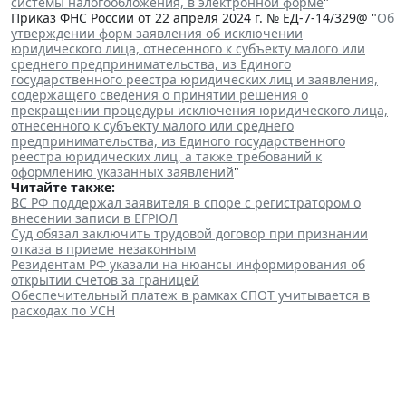
системы налогообложения, в электронной форме
"
Приказ ФНС России от 22 апреля 2024 г. № ЕД-7-14/329@ "
Об
утверждении форм заявления об исключении
юридического лица, отнесенного к субъекту малого или
среднего предпринимательства, из Единого
государственного реестра юридических лиц и заявления,
содержащего сведения о принятии решения о
прекращении процедуры исключения юридического лица,
отнесенного к субъекту малого или среднего
предпринимательства, из Единого государственного
реестра юридических лиц, а также требований к
оформлению указанных заявлений
"
Читайте также:
ВС РФ поддержал заявителя в споре с регистратором о
внесении записи в ЕГРЮЛ
Суд обязал заключить трудовой договор при признании
отказа в приеме незаконным
Резидентам РФ указали на нюансы информирования об
открытии счетов за границей
Обеспечительный платеж в рамках СПОТ учитывается в
расходах по УСН