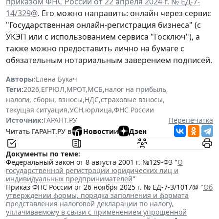
приказом ФНС России от 22 апреля 2024 г. № ЕД-7-
14/329@
. Его можно направить: онлайн через сервис
"Государственная онлайн-регистрация бизнеса" (с
УКЭП или с использованием сервиса "Госключ"), а
также можно предоставить лично на бумаге с
обязательным нотариальным заверением подписей.
Авторы:
Елена Букач
Теги:
2026
,
ЕГРЮЛ
,
МРОТ
,
МСБ
,
налог на прибыль
,
налоги, сборы, взносы
,
НДС
,
страховые взносы
,
текущая ситуация
,
УСН
,
юрлица
,
ФНС России
Источник:
ГАРАНТ.РУ
Перепечатка
Читать ГАРАНТ.РУ в
Новости
и
Дзен
Документы по теме:
Федеральный закон от 8 августа 2001 г. №129-ФЗ "
О
государственной регистрации юридических лиц и
индивидуальных предпринимателей
"
Приказ ФНС России от 26 ноября 2025 г. № ЕД-7-3/1017@ "
Об
утверждении формы, порядка заполнения и формата
представления налоговой декларации по налогу,
уплачиваемому в связи с применением упрощенной