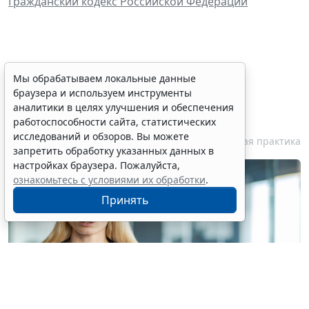
Гражданский кодекс Российской Федерации
Персональные данные
Мы обрабатываем локальные данные
браузера и используем инструменты
медработника недопустимо
аналитики в целях улучшения и обеспечения
публиковать без его согласия
работоспособности сайта, статистических
исследований и обзоров. Вы можете
7 августа 2026 18:27
Судебная практика
запретить обработку указанных данных в
настройках браузера. Пожалуйста,
ознакомьтесь с условиями их обработки
.
Принять