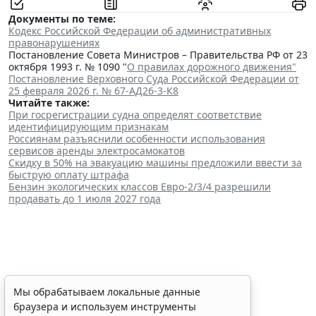
Документы по теме:
Кодекс Российской Федерации об административных
правонарушениях
Постановление Совета Министров – Правительства РФ от 23
октября 1993 г. № 1090 "
О правилах дорожного движения"
Постановление Верховного Суда Российской Федерации от
25 февраля 2026 г. № 67-АД26-3-К8
Читайте также:
При госрегистрации судна определят соответствие
идентифицирующим признакам
Россиянам разъяснили особенности использования
сервисов аренды электросамокатов
Скидку в 50% на эвакуацию машины предложили ввести за
быструю оплату штрафа
Бензин экологических классов Евро-2/3/4 разрешили
продавать до 1 июля 2027 года
При госрегистрации судна
Мы обрабатываем локальные данные
браузера и используем инструменты
определят соответствие