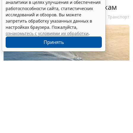
аналитики в целях улучшения и обеспечения
идентифицирующим признакам
работоспособности сайта, статистических
исследований и обзоров. Вы можете
7 августа 2026 12:34
Транспорт
запретить обработку указанных данных в
настройках браузера. Пожалуйста,
ознакомьтесь с условиями их обработки
.
Принять
© nonchanon / Фотобанк 123RF.com
Российские организации, уполномоченные на
классификацию и освидетельствование судов, будут
издавать правила и выдавать удостоверения об
определении вместимости судна упрощенным