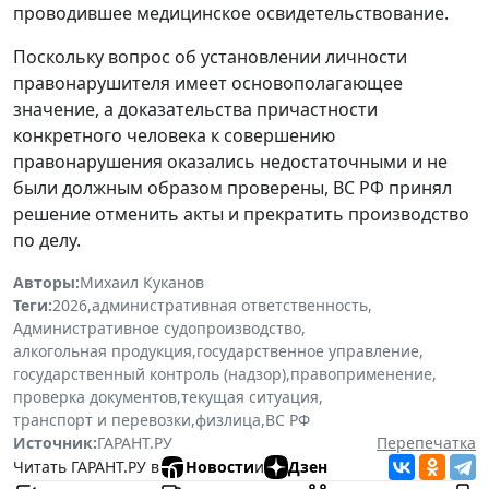
проводившее медицинское освидетельствование.
Поскольку вопрос об установлении личности
правонарушителя имеет основополагающее
значение, а доказательства причастности
конкретного человека к совершению
правонарушения оказались недостаточными и не
были должным образом проверены, ВС РФ принял
решение отменить акты и прекратить производство
по делу.
Авторы:
Михаил Куканов
Теги:
2026
,
административная ответственность
,
Административное судопроизводство
,
алкогольная продукция
,
государственное управление
,
государственный контроль (надзор)
,
правоприменение
,
проверка документов
,
текущая ситуация
,
транспорт и перевозки
,
физлица
,
ВС РФ
Источник:
ГАРАНТ.РУ
Перепечатка
Читать ГАРАНТ.РУ в
Новости
и
Дзен