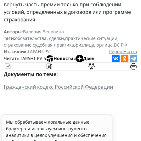
вернуть часть премии только при соблюдении
условий, определенных в договоре или программе
страхования.
Авторы:
Валерия Зеновина
Теги:
обязательства, сделки
,
практические ситуации
,
страхование
,
судебная практика
,
физлица
,
юрлица
,
ВС РФ
Источник:
ГАРАНТ.РУ
Перепечатка
Читать ГАРАНТ.РУ в
Новости
и
Дзен
Документы по теме:
Гражданский кодекс Российской Федерации
Персональные данные
Мы обрабатываем локальные данные
браузера и используем инструменты
медработника недопустимо
аналитики в целях улучшения и обеспечения
публиковать без его согласия