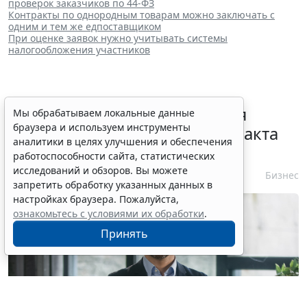
проверок заказчиков по 44-ФЗ
Контракты по однородным товарам можно заключать с
одним и тем же едпоставщиком
При оценке заявок нужно учитывать системы
налогообложения участников
Перечень случаев изменения
Мы обрабатываем локальные данные
браузера и используем инструменты
существенных условий контракта
аналитики в целях улучшения и обеспечения
решили дополнить
работоспособности сайта, статистических
исследований и обзоров. Вы можете
7 августа 2026 15:02
Бизнес
запретить обработку указанных данных в
настройках браузера. Пожалуйста,
ознакомьтесь с условиями их обработки
.
Принять