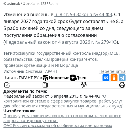
© astimak / Фотобанк 123RF.com
Изменения внесены в
ч. 8 ст. 93 Закона № 44-ФЗ
. С 1
января 2027 года такой срок будет составлять не 8, а
5 рабочих дней со дня, следующего за днем
поступления обращения о согласовании
(
Федеральный закон от 4 августа 2026 г. № 279-ФЗ
).
Теги:
госзакупки
,
государственный контроль (надзор)
,
МСБ
,
обязательства, сделки
,
Проверка контрагентов
,
проверки организаций и ИП
,
юрлица
Источник:
Система ГАРАНТ
Перепечатка
Читать ГАРАНТ.РУ в
Новости
и
Дзен
Документы по теме:
Федеральный закон от 5 апреля 2013 г. № 44-ФЗ "
О
контрактной системе в сфере закупок товаров, работ, услуг
для обеспечения государственных и муниципальных нужд
"
Читайте также:
Процедуру заключения контракта по итогам электронного
запроса котировок уточнят
ФАС России рассказала об особенностях внеплановых