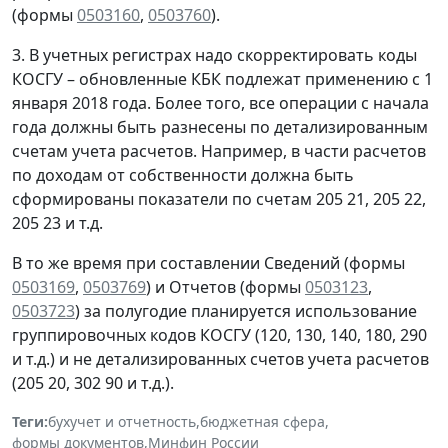
(формы
0503160
,
0503760
).
3. В учетных регистрах надо скорректировать коды
КОСГУ – обновленные КБК подлежат применению с 1
января 2018 года. Более того, все операции с начала
года должны быть разнесены по детализированным
счетам учета расчетов. Например, в части расчетов
по доходам от собственности должна быть
сформированы показатели по счетам 205 21, 205 22,
205 23 и т.д.
В то же время при составлении Сведений (формы
0503169
,
0503769
) и Отчетов (формы
0503123
,
0503723
) за полугодие планируется использование
группировочных кодов КОСГУ (120, 130, 140, 180, 290
и т.д.) и не детализированных счетов учета расчетов
(205 20, 302 90 и т.д.).
Теги:
бухучет и отчетность
,
бюджетная сфера
,
формы документов
,
Минфин России