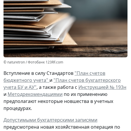
© naturetron / Фотобанк 123RF.com
Вступление в силу Стандартов
"План счетов
бюджетного учета"
и
"План счетов бухгалтерского
учета БУ и АУ"
, а также работа с
Инструкцией № 193н
и
Методрекомендациями
по их применению
предполагают некоторые новшества в учетных
процедурах.
Допустимыми бухгалтерскими записями
предусмотрена
новая
хозяйственная операция по