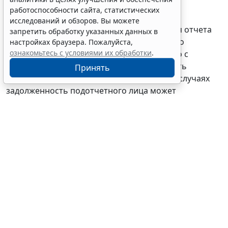
подотчет денежных средств или денежных
работоспособности сайта, статистических
документов, образовалась
на основании
исследований и обзоров. Вы можете
утвержденного руководителем учреждения отчета
запретить обработку указанных данных в
подотчетного лица, то вполне обоснованно
настройках браузера. Пожалуйста,
ознакомьтесь с условиями их обработки
.
отражать данную операцию
одновременно
с
признанием расходов подотчетника, то есть
Принять
согласно
Отчету (
ф. 0504520
). В отдельных случаях
задолженность подотчетного лица может
сформироваться согласно утвержденному
Авансовому отчету
(
ф. 0504505
).
Подробнее о
применении Отчета о расходах подотчетного лица
(
ф. 0504520
) см.
здесь
.
Вместе с тем задолженность сотрудника может быть
реклассифицирована из немонетарного в
монетарный актив ввиду отсутствия произведенных
расходов. Например, суммы под отчет выданы, но
срок представления отчета о расходах подотчетного
лица истек, и нет информации об использовании