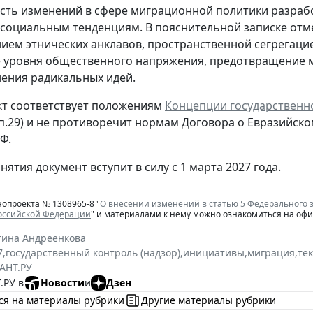
ть изменений в сфере миграционной политики разраб
социальным тенденциям. В пояснительной записке отме
ем этнических анклавов, пространственной сегрегацией
 уровня общественного напряжения, предотвращение 
ения радикальных идей.
т соответствует положениям
Концепции государственн
 п.29) и не противоречит нормам Договора о Евразий
Ф.
нятия документ вступит в силу с 1 марта 2027 года.
нопроекта № 1308965-8 "
О внесении изменений в статью 5 Федерального 
Российской Федерации
" и материалами к нему можно ознакомиться на оф
тина Андреенкова
7
,
государственный контроль (надзор)
,
инициативы
,
миграция
,
те
АНТ.РУ
.РУ в
Новости
и
Дзен
ся на материалы рубрики
Другие материалы рубрики