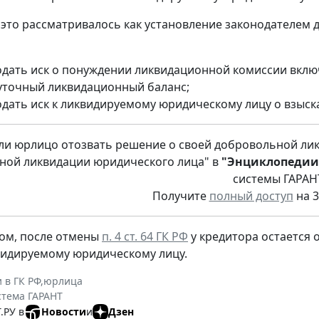
 это рассматривалось как установление законодателем
одать иск о понуждении ликвидационной комиссии вклю
точный ликвидационный баланс;
одать иск к ликвидируемому юридическому лицу о взыс
ли юрлицо отозвать решение о своей добровольной лик
ной ликвидации юридического лица" в
"Энциклопедии
системы ГАРАН
Получите
полный доступ
на 3
ом, после отмены
п. 4 ст. 64 ГК РФ
у кредитора остается о
видируемому юридическому лицу.
 в ГК РФ
,
юрлица
стема ГАРАНТ
.РУ в
Новости
и
Дзен