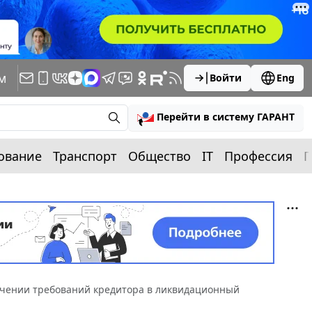
м
Войти
Eng
Перейти в систему ГАРАНТ
ование
Транспорт
Общество
IT
Профессия
П
ючении требований кредитора в ликвидационный