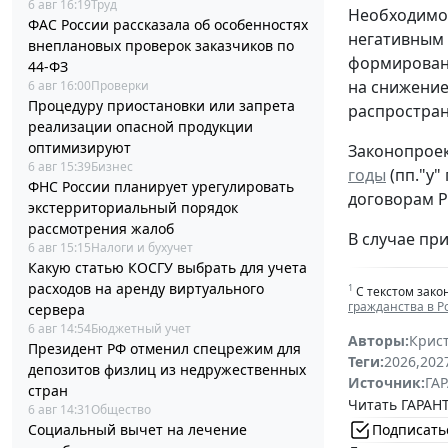
6 авг 16:19
Труд
Необходимос
ФАС России рассказала об особенностях
негативным 
внеплановых проверок заказчиков по
формировани
44-ФЗ
на снижение
6 авг 16:00
Проверки
Процедуру приостановки или запрета
распростран
реализации опасной продукции
оптимизируют
Законопроек
6 авг 15:39
Бизнес
годы
(пп."у"
ФНС России планирует урегулировать
договорам Р
экстерриториальный порядок
рассмотрения жалоб
В случае при
6 авг 15:15
Налоги и бухучет
Какую статью КОСГУ выбрать для учета
расходов на аренду виртуального
1
С текстом зако
гражданства в 
сервера
6 авг 14:54
Бюджетный учет
Авторы:
Крис
Президент РФ отменил спецрежим для
Теги:
2026
,
202
депозитов физлиц из недружественных
Источник:
ГАР
стран
Читать ГАРАНТ
6 авг 14:31
Общество
Социальный вычет на лечение
Подписать