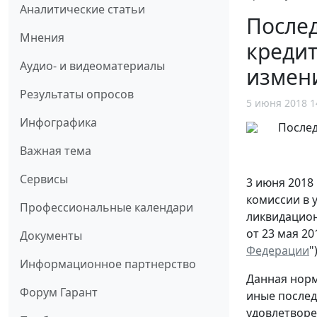
Аналитические статьи
Послед
Мнения
креди
Аудио- и видеоматериалы
измен
Результаты опросов
5 июня 2018 1
Инфографика
Важная тема
Сервисы
3 июня 2018
комиссии в 
Профессиональные календари
ликвидацион
от 23 мая 20
Документы
Федерации
")
Информационное партнерство
Данная норм
Форум Гарант
иные послед
удовлетворе