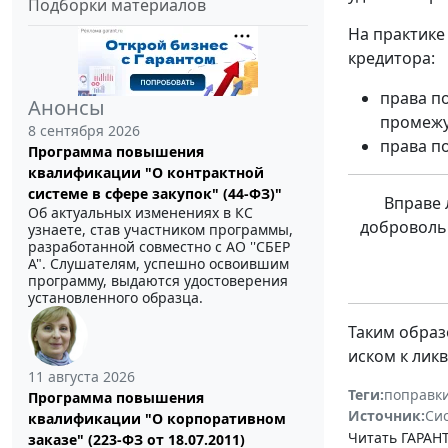
Подборки материалов
На практике
кредитора:
права п
Анонсы
промежу
8 сентября 2026
права п
Программа повышения
квалификации "О контрактной
системе в сфере закупок" (44-ФЗ)"
Вправе 
Об актуальных изменениях в КС
доброволь
узнаете, став участником программы,
разработанной совместно с АО ''СБЕР
А". Слушателям, успешно освоившим
программу, выдаются удостоверения
установленного образца.
Таким образ
иском к лик
11 августа 2026
Теги:
поправки
Программа повышения
Источник:
Си
квалификации "О корпоративном
Читать ГАРАНТ
заказе" (223-ФЗ от 18.07.2011)