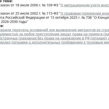
о теме:
акон от 18 июля 2006 г. № 109-ФЗ "
О миграционном учете инос
акон от 25 июля 2002 г. № 115-ФЗ "
О правовом положении ино
та Российской Федерации от 15 октября 2025 г. № 738 "О Кон
 2026-2030 годы"
е:
ширили перечень оснований для выдворения мигрантов из стр
судимостью за любое преступление лишат права на прием в гр
остранных гражданах без права на нахождение в РФ попадают 
вердил поправки о дополнительных требованиях к трудовым м
чные рубки леса для строит
тов запретили
 16:41