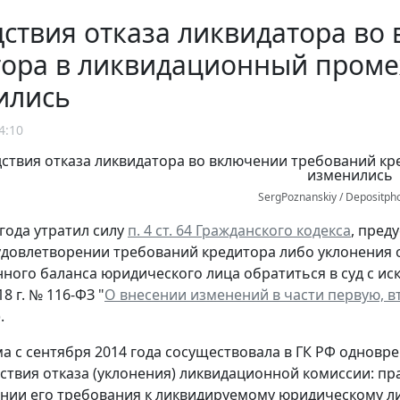
ствия отказа ликвидатора во
тора в ликвидационный пром
ились
4:10
SergPoznanskiy / Depositph
 года утратил силу
п. 4 ст. 64 Гражданского кодекса
, пред
удовлетворении требований кредитора либо уклонения 
ного баланса юридического лица обратиться в суд с и
18 г. № 116-ФЗ "
О внесении изменений в части первую, в
.
а с сентября 2014 года сосуществовала в ГК РФ одновр
ствия отказа (уклонения) ликвидационной комиссии: пра
нии его требования к ликвидируемому юридическому ли