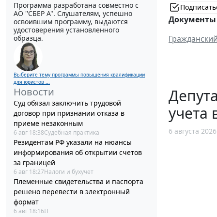
Программа разработана совместно с
Подписать
АО ''СБЕР А". Слушателям, успешно
Документы 
освоившим программу, выдаются
удостоверения установленного
образца.
Гражданский
Выберите тему программы повышения квалификации
для юристов ...
Новости
Депут
Суд обязал заключить трудовой
учета 
договор при признании отказа в
приеме незаконным
6 августа 2026
6 авг 18:38
Судебная практика
Резидентам РФ указали на нюансы
информирования об открытии счетов
за границей
6 авг 18:27
Налоги и бухучет
Племенные свидетельства и паспорта
решено перевести в электронный
формат
6 авг 18:16
IT