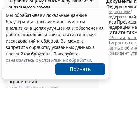
неработающему пенсионеру зависит от
Документы п
Федеральный з
облагаемого дохода
Федерации
"
6 авг 14:07
Налоги и бухучет
Мы обрабатываем локальные данные
Федеральный з
В РФ введут особый порядок закупок
браузера и используем инструменты
Указ Президен
товаров для образовательных
Федерации на
аналитики в целях улучшения и обеспечения
организаций
Читайте такж
работоспособности сайта, статистических
В России рас
6 авг 13:41
Образование
исследований и обзоров. Вы можете
Мигрантов с 
Отчет о выполнении квоты для приема
запретить обработку указанных данных в
Данные об ин
на работу инвалидов надо сдать до 12
Президент ут
настройках браузера. Пожалуйста,
октября
ознакомьтесь с условиями их обработки
.
6 авг 13:20
Труд
Адвокатские палаты вправе применять
Принять
УСН при соблюдении условий и
ограничений
6 авг 12:58
Налоги и бухучет
Выборо
Контракты по однородным товарам
можно заключать с одним и тем же
объек
едпоставщиком
6 авг 12:39
Бизнес
6 августа 2026
В РФ утвердили стандарт медпомощи
детям при наследственной
тирозинемии 1 типа
6 авг 12:10
Социальная сфера