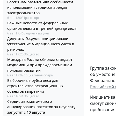
Россиянам разъяснили особенности
использования сервисов аренды
электросамокатов
6 авг 18:03
Транспорт
Важные новости от федеральных
органов власти в третьей декаде июля
6 авг 17:46
Бюджетный учет
Депутаты Госдумы инициировали
ужесточение миграционного учета в
регионах
6 авг 17:20
Общество
Минздрав России обновил стандарт
медпомощи при преждевременном
Группа зако
половом развитии
об ужесточе
6 авг 17:02
Социальная сфера
Федерального
Выборочные рубки леса для
строительства рекреационных
Российской
объектов запретили
6 авг 16:41
Общество
Инициатива 
Сервис автоматического
смогут свои
аннулирования патентов за неуплату
пребывания 
запустят с 10 августа