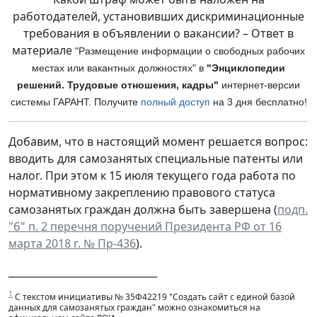
работодателей, установивших дискриминационные
требования в объявлении о вакансии? – Ответ в
материале
"Размещение информации о свободных рабочих
местах или вакантных должностях" в
"Энциклопедии
решений. Трудовые отношения, кадры"
интернет-версии
си
стемы ГАРАНТ. Получите
полный доступ
на 3 дня бесплатно!
Добавим, что в настоящий момент решается вопрос:
вводить для самозанятых специальные патенты или
налог. При этом к 15 июля текущего года работа по
нормативному закреплению правового статуса
самозанятых граждан должна быть завершена (
подп.
"б" п. 2 перечня поручений Президента РФ от 16
марта 2018 г. № Пр-436
).
______________________________
1
С текстом инициативы № 35Ф42219 "Создать сайт с единой базой
данных для самозанятых граждан" можно ознакомиться на