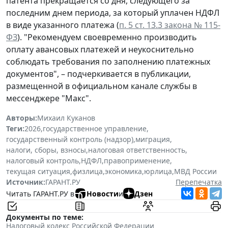
патента прекращается со дня, следующего за
последним днем периода, за который уплачен НДФЛ
в виде указанного платежа (
п. 5 ст. 13.3 закона № 115-
ФЗ
). "Рекомендуем своевременно производить
оплату авансовых платежей и неукоснительно
соблюдать требования по заполнению платежных
документов", – подчеркивается в публикации,
размещенной в официальном канале службы в
мессенджере "Макс".
Авторы:
Михаил Куканов
Теги:
2026
,
государственное управление
,
государственный контроль (надзор)
,
миграция
,
налоги, сборы, взносы
,
налоговая ответственность
,
налоговый контроль
,
НДФЛ
,
правоприменение
,
текущая ситуация
,
физлица
,
экономика
,
юрлица
,
МВД России
Источник:
ГАРАНТ.РУ
Перепечатка
Читать ГАРАНТ.РУ в
Новости
и
Дзен
Документы по теме:
Налоговый кодекс Российской Федерации