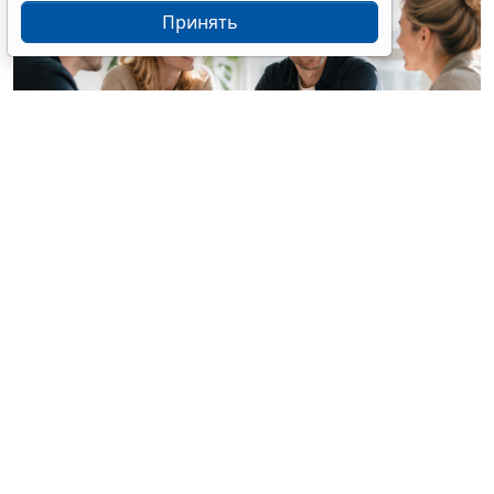
Принять
© olgaddemina / Фотобанк 123RF.com
Отчет о выполнении квоты для приема на работу
инвалидов, срок сдачи которого приходится на 10
октября 2026 года (суббота), можно представить 12
октября (понедельник) (
Письмо Минтруда России от
31 июля 2026 г. № 16-5/ООГ-947
).
Так, по
Закону
о занятости работодатели должны
ежемесячно информировать службу занятости о
выполнении квоты не позднее 10-го числа месяца,