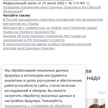
Федеральный закон от 25 июля 2002 г. № 115-ФЗ "
О
правовом положении иностранных граждан в Российской
Федерации
"
Читайте также:
В России расширили перечень оснований для выдворения
мигрантов из страны
Мигрантов с судимостью за любое преступление лишат
права на прием в гражданство
Данные об иностранных гражданах без права на
нахождение в РФ попадают в реестр
В законодательство ввели особые правила контроля
доходов иностранных граждан
Отчет о выполнении квоты для
Мы обрабатываем локальные данные
браузера и используем инструменты
приема на работу инвалидов надо
аналитики в целях улучшения и обеспечения
сдать до 12 октября
работоспособности сайта, статистических
исследований и обзоров. Вы можете
6 августа 2026 13:20
Труд
запретить обработку указанных данных в
настройках браузера. Пожалуйста,
ознакомьтесь с условиями их обработки
.