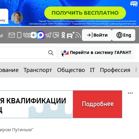
м
Войти
Eng
Перейти в систему ГАРАНТ
ование
Транспорт
Общество
IT
Профессия
П
миром Путиным"