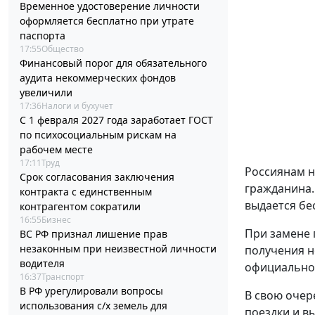
Временное удостоверение личности
оформляется бесплатно при утрате
паспорта
17:55
Общество
Финансовый порог для обязательного
аудита некоммерческих фондов
увеличили
17:36
Налоги и бухучет
С 1 февраля 2027 года заработает ГОСТ
по психосоциальным рискам на
рабочем месте
17:11
Труд
Россиянам н
Срок согласования заключения
гражданина.
контракта с единственным
выдается бе
контрагентом сократили
16:55
Бизнес
При замене 
ВС РФ признал лишение прав
незаконным при неизвестной личности
получения н
водителя
официальном
16:37
Транспорт
В РФ урегулировали вопросы
В свою очер
использования с/х земель для
поездки и в