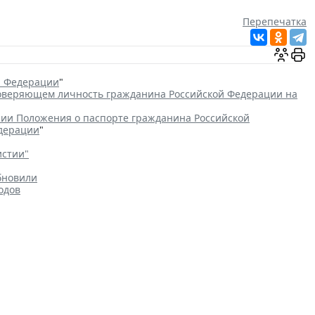
Перепечатка
й Федерации
"
товеряющем личность гражданина Российской Федерации на
ии Положения о паспорте гражданина Российской
едерации
"
истии"
бновили
одов
зования с/х земель для
Общество