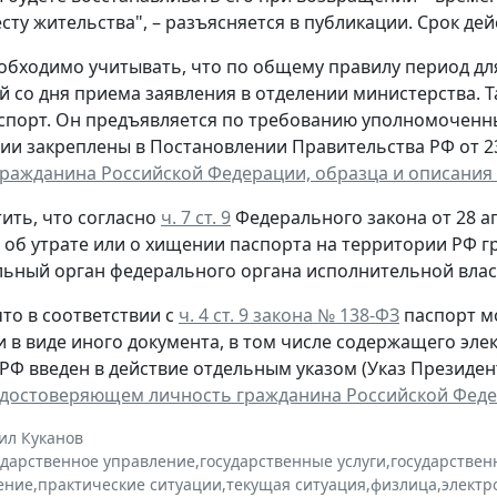
сту жительства", – разъясняется в публикации. Срок дей
обходимо учитывать, что по общему правилу период д
й со дня приема заявления в отделении министерства. 
спорт. Он предъявляется по требованию уполномоченн
ии закреплены в Постановлении Правительства РФ от 23 
гражданина Российской Федерации, образца и описания
ить, что согласно
ч. 7 ст. 9
Федерального закона от 28 ап
, об утрате или о хищении паспорта на территории РФ 
ьный орган федерального органа исполнительной власт
то в соответствии с
ч. 4 ст. 9 закона № 138-ФЗ
паспорт м
и в виде иного документа, в том числе содержащего эл
РФ введен в действие отдельным указом (Указ Президента
удостоверяющем личность гражданина Российской Фед
ил Куканов
ударственное управление
,
государственные услуги
,
государствен
ение
,
практические ситуации
,
текущая ситуация
,
физлица
,
электр