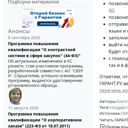
Подборки материалов
позвони
40
;
позвони
отправи
Анонсы
языке и 
заполнив
8 сентября 2026
Программа повышения
выйти н
квалификации "О контрактной
будет от
системе в сфере закупок" (44-ФЗ)"
с помощ
Об актуальных изменениях в КС
так и в
узнаете, став участником программы,
разработанной совместно с АО ''СБЕР
А". Слушателям, успешно освоившим
Отметим, чт
программу, выдаются удостоверения
ГАРАНТ.РУ в
установленного образца.
перечень из
Авторы:
Екат
Теги:
государс
11 августа 2026
Источник:
ГАР
Программа повышения
Читать ГАРАНТ
квалификации "О корпоративном
заказе" (223-ФЗ от 18.07.2011)
Подписать