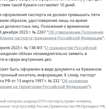
ствия такой бумаги составляет 10 дней.
ля оформления паспорта не должен превышать пяти
Таким образом, удостоверение лишь на время
ых должностных лиц. Положения о временном
декабря 2023 г. № 2267 "
Об утверждении Положения
 бланка паспорта гражданина Российской Федерации
".
реля 2023 г. № 138-ФЗ "
О гражданстве Российской
гражданин обязан незамедлительно заявить в
и в сфере внутренних дел.
ожет быть оформлен в виде документа на бумажном
ектронный носитель информации. К слову, паспорт
 РФ от 13 марта 1997 г. № 232 "
Об основном
ерации на территории Российской Федерации
").
ный контроль (надзор)
,
ЕПГУ
,
паспорта
,
права человека
,
онные госуслуги
,
МВД России
,
Правительство РФ
,
Президент РФ
,