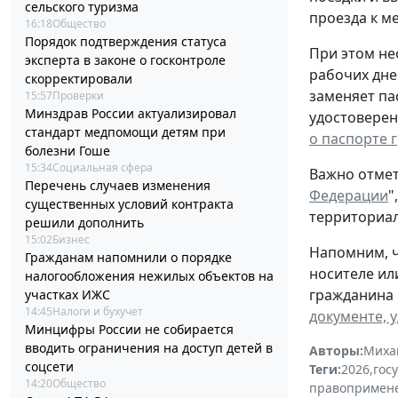
сельского туризма
проезда к ме
16:18
Общество
Порядок подтверждения статуса
При этом не
эксперта в законе о госконтроле
рабочих дне
скорректировали
заменяет па
15:57
Проверки
Минздрав России актуализировал
удостоверен
стандарт медпомощи детям при
о паспорте 
болезни Гоше
15:34
Социальная сфера
Важно отмет
Перечень случаев изменения
Федерации
"
существенных условий контракта
территориал
решили дополнить
15:02
Бизнес
Напомним, ч
Гражданам напомнили о порядке
носителе ил
налогообложения нежилых объектов на
гражданина 
участках ИЖС
14:45
Налоги и бухучет
документе, 
Минцифры России не собирается
вводить ограничения на доступ детей в
Авторы:
Миха
соцсети
Теги:
2026
,
гос
14:20
Общество
правопримен