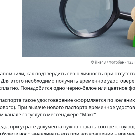
© ilixe48 / Фотобанк 123
апомнили, как подтвердить свою личность при отсутст
 Для этого необходимо получить временное удостовере
сплатно. Понадобится одно черно-белое или цветное фот
паспорта такое удостоверение оформляется по желанию 
ового). При выдаче нового паспорта временное удостов
 канале госуслуг в мессенджере "Макс".
едь, при утрате документа нужно подать соответствующ
ы будете восстанавливать его при возвращении – време