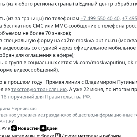
ть (из любого региона страны) в Единый центр обрабо
ть (из-за границы) по телефонам
+7-499-550-40-40
,
+7-495
в бесплатное СМС или ММС-сообщение с телефона росс
объемом не более 70 знаков);
 специальную форму на сайте moskva-putinu.ru (москва-
а видеосвязь со студией через официальное мобильное 
обран для оглашения в эфире);
ью групп в социальных сетях: vk.com/moskvaputinu, ok.
 форме видеосообщений).
о в прошлом году "Прямая линия с Владимиром Путиным" 
ел ее
текстовую трансляцию
. А уже 22 июня, по итогам 
 18 поручений для Правительства РФ
.
ерина Чернявская
твенное управление
,
гражданское общество
,
информационные т
АНТ.РУ
.РУ в
Новости
и
Дзен
ся на материалы рубрики
Другие материалы рубрики