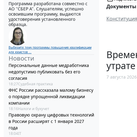
Программа разработана совместно с
Документы 
АО ''СБЕР А". Слушателям, успешно
освоившим программу, выдаются
Конституция
удостоверения установленного
образца.
Выберите тему программы повышения квалификации
Време
для юристов ...
Новости
утрате
Персональные данные медработника
недопустимо публиковать без его
7 августа 2026
согласия
18:27
Судебная практика
ФНС России рассказала малому бизнесу
о порядке упрощенной ликвидации
компании
18:16
Налоги и бухучет
Правовую охрану цифровых технологий
в России расширят с 1 января 2027
года
18:04
IT