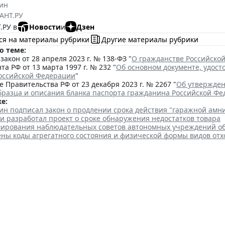
ин
АНТ.РУ
.РУ в
Новости
и
Дзен
ся на материалы рубрики
Другие материалы рубрики
о теме:
акон от 28 апреля 2023 г. № 138-ФЗ "
О гражданстве Российско
та РФ от 13 марта 1997 г. № 232 "
Об основном документе, удос
оссийской Федерации
"
 Правительства РФ от 23 декабря 2023 г. № 2267 "
Об утвержден
бразца и описания бланка паспорта гражданина Российской Ф
е:
ин подписал закон о продлении срока действия "гаражной амн
и разработал проект о сроке обнаружения недостатков товара
ирования наблюдательных советов автономных учреждений о
ены коды агрегатного состояния и физической формы видов отх
регулировали вопросы исполь
ого туризма
 16:18