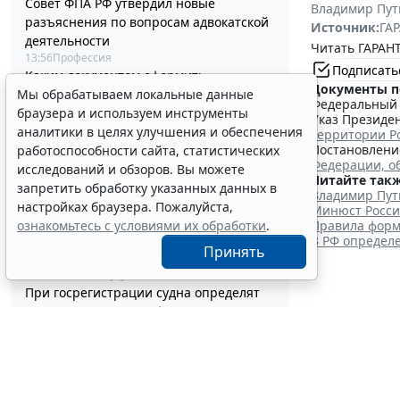
Совет ФПА РФ утвердил новые
Владимир Пут
разъяснения по вопросам адвокатской
Источник:
ГАР
деятельности
Читать ГАРАНТ
13:56
Профессия
Подписать
Каким документом оформить
Документы п
Мы обрабатываем локальные данные
реклассификацию задолженности
Федеральный з
браузера и используем инструменты
подотчетного лица
Указ Президен
13:37
Бюджетный учет
аналитики в целях улучшения и обеспечения
территории Р
Определены особенности включения
Постановление
работоспособности сайта, статистических
Федерации, о
частных медорганизаций в реестр
исследований и обзоров. Вы можете
Читайте такж
системы ОМС
запретить обработку указанных данных в
Владимир Пут
13:19
Социальная сфера
настройках браузера. Пожалуйста,
Минюст Росси
Спецрежим НПД вправе применять
ознакомьтесь с условиями их обработки
.
Правила форм
несовершеннолетние в возрасте от 14
В РФ определ
Принять
до 18 лет
12:58
Налоги и бухучет
При госрегистрации судна определят
соответствие идентифицирующим
В РФ у
признакам
12:34
Транспорт
сельск
В Госдуме предложили заменить ЕГЭ
аттестацией в форме государственного
7 августа 2026