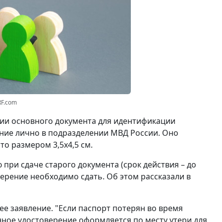
RF.com
вии основного документа для идентификации
ние лично в подразделении МВД России. Оно
о размером 3,5x4,5 см.
при сдаче старого документа (срок действия – до
ерение необходимо сдать. Об этом рассказали в
ее заявление. "Если паспорт потерян во время
нное удостоверение оформляется по месту утери для