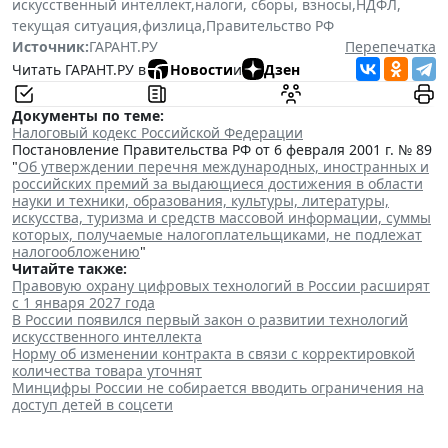
искусственный интеллект
,
налоги, сборы, взносы
,
НДФЛ
,
текущая ситуация
,
физлица
,
Правительство РФ
Источник:
ГАРАНТ.РУ
Перепечатка
Читать ГАРАНТ.РУ в
Новости
и
Дзен
Документы по теме:
Налоговый кодекс Российской Федерации
Постановление Правительства РФ от 6 февраля 2001 г. № 89
"
Об утверждении перечня международных, иностранных и
российских премий за выдающиеся достижения в области
науки и техники, образования, культуры, литературы,
искусства, туризма и средств массовой информации, суммы
которых, получаемые налогоплательщиками, не подлежат
налогообложению
"
Читайте также:
Правовую охрану цифровых технологий в России расширят
с 1 января 2027 года
В России появился первый закон о развитии технологий
искусственного интеллекта
Норму об изменении контракта в связи с корректировкой
количества товара уточнят
Минцифры России не собирается вводить ограничения на
доступ детей в соцсети