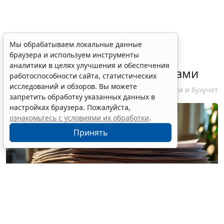
ФНС России рассказала
Мы обрабатываем локальные данные
браузера и используем инструменты
налогоплательщикам об
аналитики в целях улучшения и обеспечения
изменениях в работе с акцизами
работоспособности сайта, статистических
исследований и обзоров. Вы можете
10 августа 2026 12:10
Налоги и бухучет
запретить обработку указанных данных в
настройках браузера. Пожалуйста,
ознакомьтесь с условиями их обработки
.
Принять