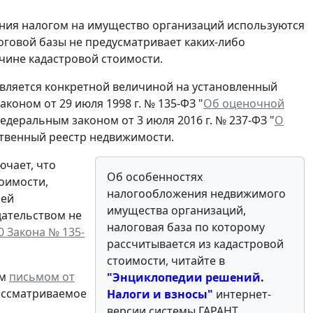
жения налогом на имущество организаций используются
оговой базы не предусматривает каких-либо
ичине кадастровой стоимости.
является конкретной величиной на установленный
коном от 29 июля 1998 г. № 135-ФЗ "
Об оценочной
 Федеральным законом от 3 июля 2016 г. № 237-ФЗ "
О
ственный реестр недвижимости.
чает, что
Об особенностях
оимости,
налогообложения недвижимого
лей
имущества организаций,
ательством не
налоговая база по которому
20 Закона № 135-
рассчитывается из кадастровой
стоимости, читайте в
им
письмом от
"Энциклопедии решений.
рассматриваемое
Налоги и взносы
"
интернет-
версии системы ГАРАНТ.