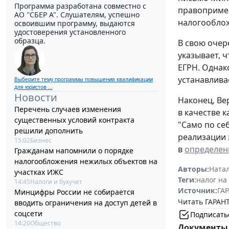
Программа разработана совместно с
правопримен
АО ''СБЕР А". Слушателям, успешно
налогооблож
освоившим программу, выдаются
удостоверения установленного
образца.
В свою очере
указывает, 
ЕГРН. Однак
устанавлива
Выберите тему программы повышения квалификации
для юристов ...
Новости
Наконец, Ве
Перечень случаев изменения
в качестве 
существенных условий контракта
"Само по се
решили дополнить
реализации 
15:02
Бизнес
в
определени
Гражданам напомнили о порядке
налогообложения нежилых объектов на
Авторы:
Ната
участках ИЖС
Теги:
налог на
14:45
Налоги и бухучет
Источник:
ГАР
Минцифры России не собирается
Читать ГАРАНТ
вводить ограничения на доступ детей в
соцсети
Подписать
14:20
Общество
Документы 