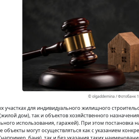
© olgaddemina / Фотобанк 
х участках для индивидуального жилищного строительс
(жилой дом), так и объектов хозяйственного назначени
ьного использования, гаражей). При этом постановка н
ие объекты могут осуществляться как с указанием кон
(например, баня), так и без указания таких наименован