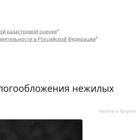
ой кадастровой оценке
"
деятельности в Российской Федерации
"
алогообложения нежилых
Налоги и бухучет