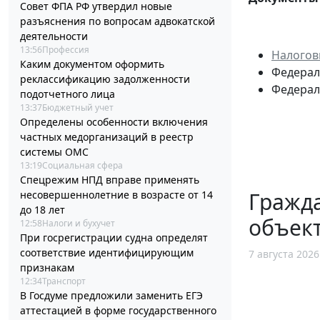
Совет ФПА РФ утвердил новые
разъяснения по вопросам адвокатской
деятельности
13:56
Профессия
Налогов
Каким документом оформить
Федераль
реклассификацию задолженности
Федераль
подотчетного лица
13:37
Бюджетный учет
Определены особенности включения
частных медорганизаций в реестр
системы ОМС
13:19
Социальная сфера
Спецрежим НПД вправе применять
Гражд
несовершеннолетние в возрасте от 14
до 18 лет
объект
12:58
Налоги и бухучет
При госрегистрации судна определят
соответствие идентифицирующим
7 августа 2026
признакам
12:34
Транспорт
В Госдуме предложили заменить ЕГЭ
аттестацией в форме государственного