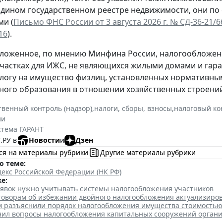
Едином государственном реестре недвижимости, они по
и (
Письмо ФНС России от 3 августа 2026 г. № СД-36-21/
16
).
ложенное, по мнению Минфина России, налогообложен
частках для ИЖС, не являющихся жилыми домами и гара
алогу на имущество физлиц, установленных нормативны
ого образования в отношении хозяйственных строений
твенный контроль (надзор)
,
налоги, сборы, взносы
,
налоговый ко
ии
стема ГАРАНТ
.РУ в
Новости
и
Дзен
ся на материалы рубрики
Другие материалы рубрики
о теме:
екс Российской Федерации (НК РФ)
е:
аявок нужно учитывать системы налогообложения участников
говорам об избежании двойного налогообложения актуализиро
 разъяснили порядок налогообложения имущества стоимостью 
нил вопросы налогообложения капитальных сооружений орган