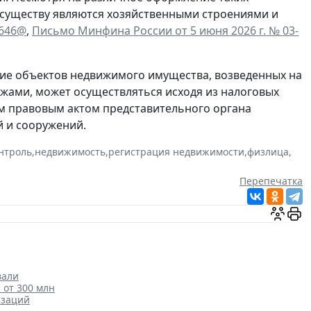
 существу являются хозяйственными строениями и
6646@
,
Письмо Минфина России от 5 июня 2026 г. № 03-
ие объектов недвижимого имущества, возведенных на
жами, может осуществляться исходя из налоговых
м правовым актом представительного органа
 и сооружений.
нтроль
,
недвижимость
,
регистрация недвижимости
,
физлица
,
Перепечатка
вали
от 300 млн
изаций