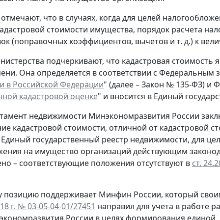
отмечают, что в случаях, когда для целей налогообло
кадастровой стоимости имущества, порядок расчета нал
ок (поправочных коэффициентов, вычетов и т. д.) к вел
нистерства подчеркивают, что кадастровая стоимость 
ени. Она определяется в соответствии с Федеральным за
и в Российской Федерации
" (далее – Закон № 135-ФЗ) и
нной кадастровой оценке
" и вносится в Единый государ
тамент недвижимости Минэкономразвития России заклю
ие кадастровой стоимости, отличной от кадастровой ст
 Единый государственный реестр недвижимости, для це
жения на имущество организаций действующим законод
но – соответствующие положения отсутствуют в
ст. 24.
у позицию поддерживает Минфин России, который сво
18 г. № 03-05-04-01/27451
направил для учета в работе 
экономразвития России в целях формирования единой