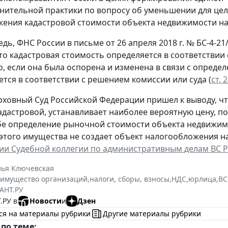
ительной практики по вопросу об уменьшении для це
ения кадастровой стоимости объекта недвижимости на
дь, ФНС России в письме от 26 апреля 2018 г. № БС-4-2
что кадастровая стоимость определяется в соответствии
о, если она была оспорена и изменена в связи с опреде
ется в соответствии с решением комиссии или суда (
ст. 
рховный Суд Российской Федерации пришел к выводу, ч
кадастровой, устанавливает наиболее вероятную цену, 
бе определение рыночной стоимости объекта недвижимо
этого имущества не создает объект налогообложения н
и Судебной коллегии по административным делам ВС РФ 
лья Ключевская
 имущество организаций
,
налоги, сборы, взносы
,
НДС
,
юрлица
,
ВС
АНТ.РУ
.РУ в
Новости
и
Дзен
ся на материалы рубрики
Другие материалы рубрики
по теме: