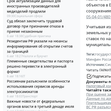
Срок актуализации данных для
объектов в 
иностранных производителей
сооружениям
медизделий продлили
09:30
Социальная сфера
05-04-01/480
Суд обязал заключить трудовой
договор при признании отказа в
Учитывая из
приеме незаконным
земельных у
6 авг 18:38
Судебная практика
ставок по н
Резидентам РФ указали на нюансы
муниципальн
информирования об открытии счетов
за границей
Теги:
государс
6 авг 18:27
Налоги и бухучет
Минфин Росс
Племенные свидетельства и паспорта
Источник:
Си
решено перевести в электронный
Читать ГАРАНТ
формат
Подписать
6 авг 18:16
IT
Россиянам разъяснили особенности
Документы п
Налоговый код
использования сервисов аренды
Читайте такж
электросамокатов
При оценке з
6 авг 18:03
Транспорт
Данные по до
Важные новости от федеральных
Плательщикам
органов власти в третьей декаде июля
ВС РФ разъяс