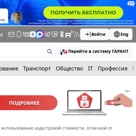
м
Войти
Eng
Перейти в систему ГАРАНТ
ование
Транспорт
Общество
IT
Профессия
П
 использование кадастровой стоимости, отличной от