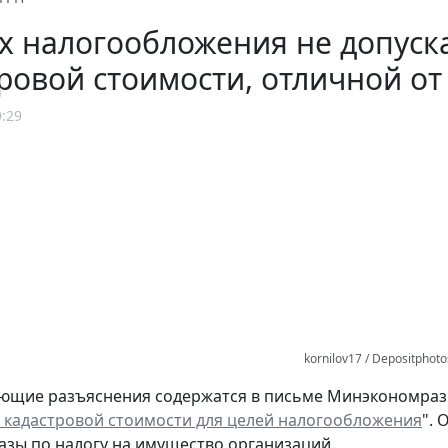
х налогообложения не допуск
ровой стоимости, отличной от
9:29
kornilov17 / Depositphot
ющие разъяснения содержатся в письме Минэкономразвит
кадастровой стоимости для целей налогообложения
". 
азы по налогу на имущество организаций.