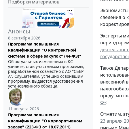
Подборки материалов
Экономисты 
сведения о 
корректиров
Анонсы
Эксперты ми
8 сентября 2026
период врем
Программа повышения
деятельност
квалификации "О контрактной
государстве
системе в сфере закупок" (44-ФЗ)"
Об актуальных изменениях в КС
узнаете, став участником программы,
Также Депар
разработанной совместно с АО ''СБЕР
использован
А". Слушателям, успешно освоившим
программу, выдаются удостоверения
внесенной в
установленного образца.
налогообло
предусмотре
ФЗ
.
11 августа 2026
Отметим, эт
Программа повышения
23 апреля 20
квалификации "О корпоративном
заказе" (223-ФЗ от 18.07.2011)
письмо Мин