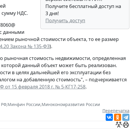
лей
Получите бесплатный доступ на
 сумму НДС.
3 дня!
Получить доступ
1/8060@
 с данными
лением рыночной стоимости объекта, то ее размер
24.20 Закона № 135-ФЗ
).
то рыночная стоимость недвижимости, определенная
по которой данный объект может быть реализован.
сти в целях дальнейшей его эксплуатации без
алогом на добавленную стоимость", – подчеркивается
от 15 февраля 2018 г. № 5-КГ17-258
.
 РФ
,
Минфин России
,
Минэкономразвития России
Перепечатка