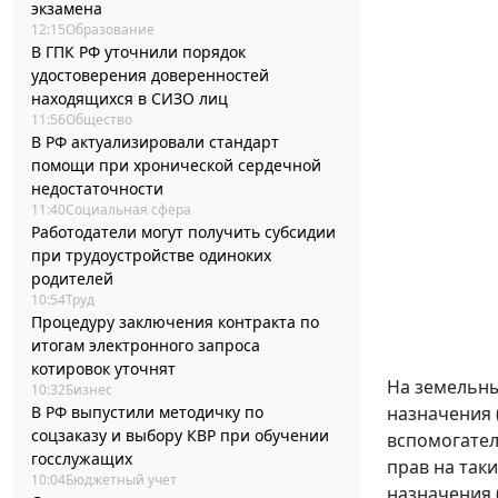
экзамена
12:15
Образование
В ГПК РФ уточнили порядок
удостоверения доверенностей
находящихся в СИЗО лиц
11:56
Общество
В РФ актуализировали стандарт
помощи при хронической сердечной
недостаточности
11:40
Социальная сфера
Работодатели могут получить субсидии
при трудоустройстве одиноких
родителей
10:54
Труд
Процедуру заключения контракта по
итогам электронного запроса
котировок уточнят
На земельны
10:32
Бизнес
назначения 
В РФ выпустили методичку по
соцзаказу и выбору КВР при обучении
вспомогател
госслужащих
прав на так
10:04
Бюджетный учет
назначения 