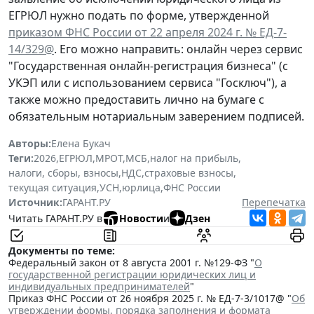
ЕГРЮЛ нужно подать по форме, утвержденной
приказом ФНС России от 22 апреля 2024 г. № ЕД-7-
14/329@
. Его можно направить: онлайн через сервис
"Государственная онлайн-регистрация бизнеса" (с
УКЭП или с использованием сервиса "Госключ"), а
также можно предоставить лично на бумаге с
обязательным нотариальным заверением подписей.
Авторы:
Елена Букач
Теги:
2026
,
ЕГРЮЛ
,
МРОТ
,
МСБ
,
налог на прибыль
,
налоги, сборы, взносы
,
НДС
,
страховые взносы
,
текущая ситуация
,
УСН
,
юрлица
,
ФНС России
Источник:
ГАРАНТ.РУ
Перепечатка
Читать ГАРАНТ.РУ в
Новости
и
Дзен
Документы по теме:
Федеральный закон от 8 августа 2001 г. №129-ФЗ "
О
государственной регистрации юридических лиц и
индивидуальных предпринимателей
"
Приказ ФНС России от 26 ноября 2025 г. № ЕД-7-3/1017@ "
Об
утверждении формы, порядка заполнения и формата