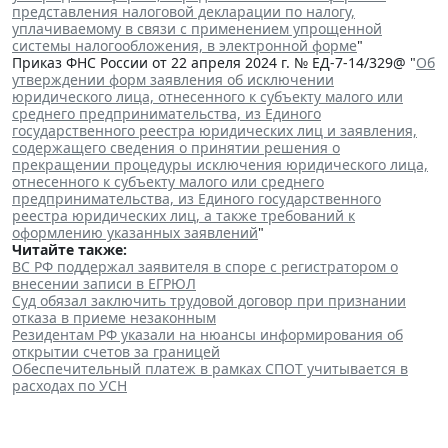
представления налоговой декларации по налогу,
уплачиваемому в связи с применением упрощенной
системы налогообложения, в электронной форме
"
Приказ ФНС России от 22 апреля 2024 г. № ЕД-7-14/329@ "
Об
утверждении форм заявления об исключении
юридического лица, отнесенного к субъекту малого или
среднего предпринимательства, из Единого
государственного реестра юридических лиц и заявления,
содержащего сведения о принятии решения о
прекращении процедуры исключения юридического лица,
отнесенного к субъекту малого или среднего
предпринимательства, из Единого государственного
реестра юридических лиц, а также требований к
оформлению указанных заявлений
"
Читайте также:
ВС РФ поддержал заявителя в споре с регистратором о
внесении записи в ЕГРЮЛ
Суд обязал заключить трудовой договор при признании
отказа в приеме незаконным
Резидентам РФ указали на нюансы информирования об
открытии счетов за границей
Обеспечительный платеж в рамках СПОТ учитывается в
расходах по УСН