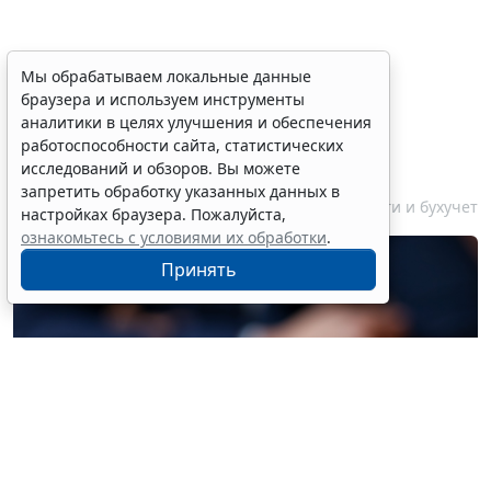
Финансовый порог для
Мы обрабатываем локальные данные
браузера и используем инструменты
обязательного аудита
аналитики в целях улучшения и обеспечения
некоммерческих фондов
работоспособности сайта, статистических
увеличили
исследований и обзоров. Вы можете
запретить обработку указанных данных в
7 августа 2026 17:36
Налоги и бухучет
настройках браузера. Пожалуйста,
ознакомьтесь с условиями их обработки
.
Принять